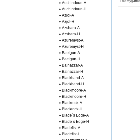
The Mygame
» Auchindoun-A
» Auchindoun-H
» Azjol-A
» Azjol-H
» Azshara-A
» Azshara-H
» Azuremyst-A
» Azuremyst-H
» Baelgun-A
» Baelgun-H
» Balnazzar-A
» Balnazzar-H
» Blackhand-A
» Blackhand-H
» Blackmoore-A
» Blackmoore-H
» Blackrock-A
» Blackrock-H
» Blade`s Edge-A
» Blade`s Edge-H
» Bladefist-A
» Bladefist-H