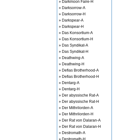
» Darkmoon Faire-H
» Darksorrow-A
» Darksorrow-H
» Darkspear-A
» Darkspear-H
» Das Konsortium-A
» Das Konsortium-H
» Das Syndikat-A
» Das Syndikat-H
» Deathwing-A
» Deathwing-H
» Defias Brotherhood-A
» Defias Brotherhood-H
» Dentarg-A
» Dentarg-H
» Der abyssische Rat-A
» Der abyssische Rat-H
» Der Mithrilorden-A
» Der Mithrilorden-H
» Der Rat von Dalaran-A
» Der Rat von Dalaran-H
» Destromath-A
» Destromath-H