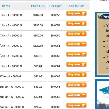
Items
Price USD
Per Gold
Add to Cart
`Jin - A - 50000 G
$287.50
$0.0058
`Jin - A - 40000 G
$235.00
$0.0059
`Jin - A - 30000 G
$180.00
$0.0060
`Jin - A - 20000 G
$122.50
$0.0061
`Jin - A - 15000 G
$93.75
$0.0062
`Jin - A - 10000 G
$63.64
$0.0064
l`Jin - A - 8000 G
$51.95
$0.0065
Zul`Jin - A - 5000 G
$33.12
$0.0066
Zul`Jin - A - 4000 G
$27.01
$0.0068
Zul`Jin - A - 3000 G
$20.45
$0.0068