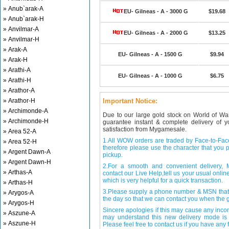
» Anub`arak-A
EU- Gilneas - A - 3000 G
$19.68
» Anub`arak-H
» Anvilmar-A
EU- Gilneas - A - 2000 G
$13.25
» Anvilmar-H
» Arak-A
EU- Gilneas - A - 1500 G
$9.94
» Arak-H
» Arathi-A
EU- Gilneas - A - 1000 G
$6.75
» Arathi-H
» Arathor-A
» Arathor-H
Important Notice:
» Archimonde-A
Due to our large gold stock on World of Wa
» Archimonde-H
guarantee instant & complete delivery of
satisfaction from Mygamesale.
» Area 52-A
1.All WOW orders are traded by Face-to-Face 
» Area 52-H
therefore please use the character that you p
» Argent Dawn-A
pickup.
» Argent Dawn-H
2.For a smooth and convenient delivery
» Arthas-A
contact our Live Help,tell us your usual onli
which is very helpful for a quick transaction.
» Arthas-H
3.Please supply a phone number & MSN that 
» Arygos-A
the day so that we can contact you when the g
» Arygos-H
Sincere apologies if this may cause any inco
» Aszune-A
may understand this new delivery mode is 
» Aszune-H
Please feel free to contact us if you have any f