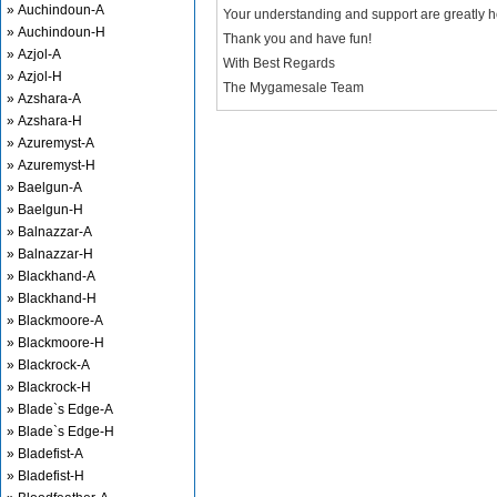
» Auchindoun-A
Your understanding and support are greatly 
» Auchindoun-H
Thank you and have fun!
» Azjol-A
With Best Regards
» Azjol-H
The Mygamesale Team
» Azshara-A
» Azshara-H
» Azuremyst-A
» Azuremyst-H
» Baelgun-A
» Baelgun-H
» Balnazzar-A
» Balnazzar-H
» Blackhand-A
» Blackhand-H
» Blackmoore-A
» Blackmoore-H
» Blackrock-A
» Blackrock-H
» Blade`s Edge-A
» Blade`s Edge-H
» Bladefist-A
» Bladefist-H