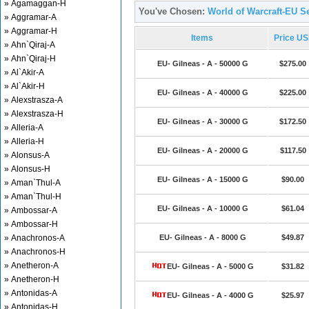
» Agamaggan-H
You've Chosen:
World of Warcraft-EU Se
» Aggramar-A
» Aggramar-H
Items
Price U
» Ahn`Qiraj-A
» Ahn`Qiraj-H
EU- Gilneas - A - 50000 G
$275.00
» Al`Akir-A
» Al`Akir-H
EU- Gilneas - A - 40000 G
$225.00
» Alexstrasza-A
» Alexstrasza-H
EU- Gilneas - A - 30000 G
$172.50
» Alleria-A
» Alleria-H
EU- Gilneas - A - 20000 G
$117.50
» Alonsus-A
» Alonsus-H
EU- Gilneas - A - 15000 G
$90.00
» Aman`Thul-A
» Aman`Thul-H
EU- Gilneas - A - 10000 G
$61.04
» Ambossar-A
» Ambossar-H
» Anachronos-A
EU- Gilneas - A - 8000 G
$49.87
» Anachronos-H
» Anetheron-A
EU- Gilneas - A - 5000 G
$31.82
» Anetheron-H
» Antonidas-A
EU- Gilneas - A - 4000 G
$25.97
» Antonidas-H