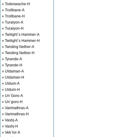
» Todeswache-H
» Trollbane-A
» Trollbane-H
» Turalyon-A
» Turalyon-H
» Twilight`s Hammer-A
» Twilight`s Hammer-H
» Twisting Nether-A
» Twisting Nether-H
» Tyrande-A
» Tyrande-H
» Uldaman-A
» Uldaman-H
» Uldum-A
» Uldum-H
» Un`Goro-A
» Un`goro-H
» Varimathras-A
» Varimathras-H
» Vashj-A
» Vashj-H
» Vek`lor-A