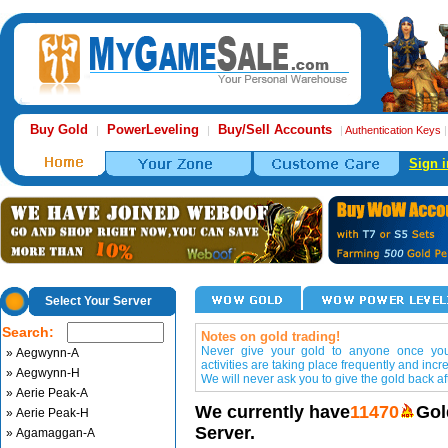
Buy Gold
PowerLeveling
Buy/Sell Accounts
|
|
|
Authentication Keys
Sign i
Select Your Server
Search:
Notes on gold trading!
Never give your gold to anyone once you 
» Aegwynn-A
activities are taking place frequently and incr
» Aegwynn-H
We will never ask you to give the gold back aft
» Aerie Peak-A
We currently have
11470
Gol
» Aerie Peak-H
Server.
» Agamaggan-A