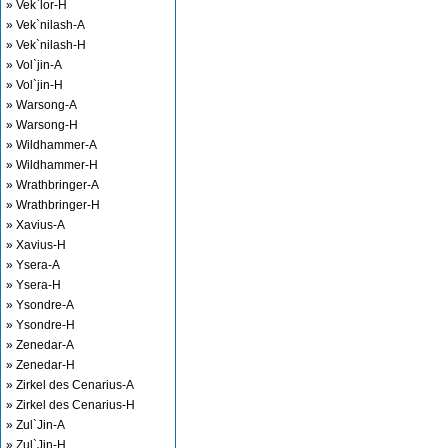
» Vek`lor-H
» Vek`nilash-A
» Vek`nilash-H
» Vol`jin-A
» Vol`jin-H
» Warsong-A
» Warsong-H
» Wildhammer-A
» Wildhammer-H
» Wrathbringer-A
» Wrathbringer-H
» Xavius-A
» Xavius-H
» Ysera-A
» Ysera-H
» Ysondre-A
» Ysondre-H
» Zenedar-A
» Zenedar-H
» Zirkel des Cenarius-A
» Zirkel des Cenarius-H
» Zul`Jin-A
» Zul`Jin-H