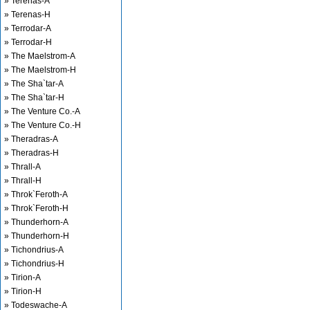
» Terenas-A
» Terenas-H
» Terrodar-A
» Terrodar-H
» The Maelstrom-A
» The Maelstrom-H
» The Sha`tar-A
» The Sha`tar-H
» The Venture Co.-A
» The Venture Co.-H
» Theradras-A
» Theradras-H
» Thrall-A
» Thrall-H
» Throk`Feroth-A
» Throk`Feroth-H
» Thunderhorn-A
» Thunderhorn-H
» Tichondrius-A
» Tichondrius-H
» Tirion-A
» Tirion-H
» Todeswache-A