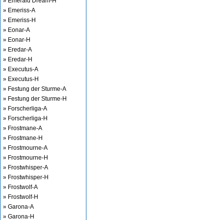
» Emerald Dream-H
» Emeriss-A
» Emeriss-H
» Eonar-A
» Eonar-H
» Eredar-A
» Eredar-H
» Executus-A
» Executus-H
» Festung der Sturme-A
» Festung der Sturme-H
» Forscherliga-A
» Forscherliga-H
» Frostmane-A
» Frostmane-H
» Frostmourne-A
» Frostmourne-H
» Frostwhisper-A
» Frostwhisper-H
» Frostwolf-A
» Frostwolf-H
» Garona-A
» Garona-H