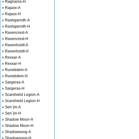
» Ragnaros-H
» Rajaxx-A
» Rajaxx-H
» Rashgarroth-A
» Rashgarroth-H
» Ravencrest-A
» Ravencrest-H
» Ravenholdt-A
» Ravenholdt-H
» Rexxar-A
» Rexxar-H
» Runetotem-A
» Runetotem-H
» Sargeras-A
» Sargeras-H
» Scarshield Legion-A
» Scarshield Legion-H
» Sen`jin-A
» Sen`jin-H
» Shadow Moon-A
» Shadow Moon-H
» Shadowsong-A
» Shadowsong-H