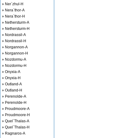
» Ner`zhul-H
» Nera`thor-A
» Nera`thor-H
» Nethersturm-A
» Nethersturm-H
» Nordrassil-A
» Nordrassil-H
» Norgannon-A
» Norgannon-H
» Nozdormu-A
» Nozdormu-H
» Onyxia-A
» Onyxia-H
» Outland-A
» Outland-H
» Perenolde-A
» Perenolde-H
» Proudmoore-A
» Proudmoore-H
» Quel`Thalas-A
» Quel`Thalas-H
» Ragnaros-A