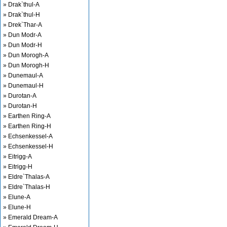
» Drak`thul-A
» Drak`thul-H
» Drek`Thar-A
» Dun Modr-A
» Dun Modr-H
» Dun Morogh-A
» Dun Morogh-H
» Dunemaul-A
» Dunemaul-H
» Durotan-A
» Durotan-H
» Earthen Ring-A
» Earthen Ring-H
» Echsenkessel-A
» Echsenkessel-H
» Eitrigg-A
» Eitrigg-H
» Eldre`Thalas-A
» Eldre`Thalas-H
» Elune-A
» Elune-H
» Emerald Dream-A