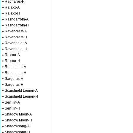
» Ragnaros-H
» Rajaxx-A
» Rajaxx-H
» Rashgarroth-A
» Rashgarroth-H
» Ravencrest-A
» Ravencrest-H
» Ravenholdt-A
» Ravenholdt-H
» Rexxar-A
» Rexxar-H
» Runetotem-A
» Runetotem-H
» Sargeras-A
» Sargeras-H
» Scarshield Legion-A
» Scarshield Legion-H
» Sen`jin-A
» Sen`jin-H
» Shadow Moon-A
» Shadow Moon-H
» Shadowsong-A
» Shadowsong-H