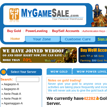
Buy Gold
PowerLeveling
Buy/Sell Accounts
|
|
|
Authentication Keys
Sign i
Select Your Server
Search:
Notes on gold trading!
Never give your gold to anyone once you 
» Aegwynn-A
activities are taking place frequently and incr
» Aegwynn-H
We will never ask you to give the gold back aft
» Aerie Peak-A
We currently have
42282
Gol
» Aerie Peak-H
Server.
» Agamaggan-A