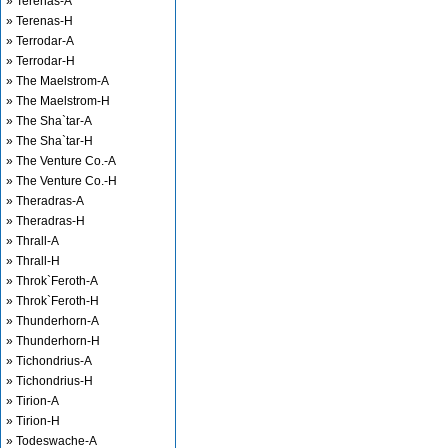
» Terenas-A
» Terenas-H
» Terrodar-A
» Terrodar-H
» The Maelstrom-A
» The Maelstrom-H
» The Sha`tar-A
» The Sha`tar-H
» The Venture Co.-A
» The Venture Co.-H
» Theradras-A
» Theradras-H
» Thrall-A
» Thrall-H
» Throk`Feroth-A
» Throk`Feroth-H
» Thunderhorn-A
» Thunderhorn-H
» Tichondrius-A
» Tichondrius-H
» Tirion-A
» Tirion-H
» Todeswache-A