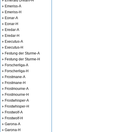
» Emerald Dream-H
» Emeriss-A
» Emeriss-H
» Eonar-A
» Eonar-H
» Eredar-A
» Eredar-H
» Executus-A
» Executus-H
» Festung der Sturme-A
» Festung der Sturme-H
» Forscherliga-A
» Forscherliga-H
» Frostmane-A
» Frostmane-H
» Frostmourne-A
» Frostmourne-H
» Frostwhisper-A
» Frostwhisper-H
» Frostwolf-A
» Frostwolf-H
» Garona-A
» Garona-H