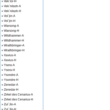
» Vek`lor-H
» Vek`nilash-A
» Vek`nilash-H
» Vol`jin-A
» Vol`jin-H
» Warsong-A
» Warsong-H
» Wildhammer-A
» Wildhammer-H
» Wrathbringer-A
» Wrathbringer-H
» Xavius-A
» Xavius-H
» Ysera-A
» Ysera-H
» Ysondre-A
» Ysondre-H
» Zenedar-A
» Zenedar-H
» Zirkel des Cenarius-A
» Zirkel des Cenarius-H
» Zul`Jin-A
» Zul`Jin-H