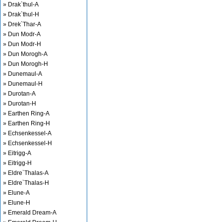
» Drak`thul-A
» Drak`thul-H
» Drek`Thar-A
» Dun Modr-A
» Dun Modr-H
» Dun Morogh-A
» Dun Morogh-H
» Dunemaul-A
» Dunemaul-H
» Durotan-A
» Durotan-H
» Earthen Ring-A
» Earthen Ring-H
» Echsenkessel-A
» Echsenkessel-H
» Eitrigg-A
» Eitrigg-H
» Eldre`Thalas-A
» Eldre`Thalas-H
» Elune-A
» Elune-H
» Emerald Dream-A