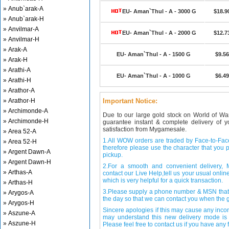
» Anub`arak-A
EU- Aman`Thul - A - 3000 G
$18.9
» Anub`arak-H
» Anvilmar-A
EU- Aman`Thul - A - 2000 G
$12.7
» Anvilmar-H
» Arak-A
EU- Aman`Thul - A - 1500 G
$9.56
» Arak-H
» Arathi-A
EU- Aman`Thul - A - 1000 G
$6.49
» Arathi-H
» Arathor-A
» Arathor-H
Important Notice:
» Archimonde-A
Due to our large gold stock on World of Wa
» Archimonde-H
guarantee instant & complete delivery of
satisfaction from Mygamesale.
» Area 52-A
1.All WOW orders are traded by Face-to-Face 
» Area 52-H
therefore please use the character that you p
» Argent Dawn-A
pickup.
» Argent Dawn-H
2.For a smooth and convenient delivery
» Arthas-A
contact our Live Help,tell us your usual onli
which is very helpful for a quick transaction.
» Arthas-H
3.Please supply a phone number & MSN that 
» Arygos-A
the day so that we can contact you when the g
» Arygos-H
Sincere apologies if this may cause any inco
» Aszune-A
may understand this new delivery mode is 
» Aszune-H
Please feel free to contact us if you have any f