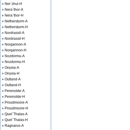
» Ner`zhul-H
» Nera`thor-A
» Nera`thor-H
» Nethersturm-A
» Nethersturm-H
» Nordrassil-A
» Nordrassil-H
» Norgannon-A
» Norgannon-H
» Nozdormu-A
» Nozdormu-H
» Onyxia-A
» Onyxia-H
» Outland-A
» Outland-H
» Perenolde-A
» Perenolde-H
» Proudmoore-A
» Proudmoore-H
» Quel`Thalas-A
» Quel`Thalas-H
» Ragnaros-A