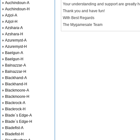
» Auchindoun-A
Your understanding and support are greatly 
» Auchindoun-H
Thank you and have fun!
» Azjol-A
With Best Regards
» Azjol-H
The Mygamesale Team
» Azshara-A
» Azshara-H
» Azuremyst-A
» Azuremyst-H
» Baelgun-A
» Baelgun-H
» Balnazzar-A
» Balnazzar-H
» Blackhand-A
» Blackhand-H
» Blackmoore-A
» Blackmoore-H
» Blackrock-A
» Blackrock-H
» Blade`s Edge-A
» Blade`s Edge-H
» Bladefist-A
» Bladefist-H