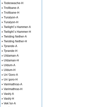
» Todeswache-H
» Trollbane-A
» Trollbane-H
» Turalyon-A
» Turalyon-H
» Twilight`s Hammer-A
» Twilight`s Hammer-H
» Twisting Nether-A
» Twisting Nether-H
» Tyrande-A
» Tyrande-H
» Uldaman-A
» Uldaman-H
» Uldum-A
» Uldum-H
» Un`Goro-A
» Un`goro-H
» Varimathras-A
» Varimathras-H
» Vashj-A
» Vashj-H
» Vek`lor-A