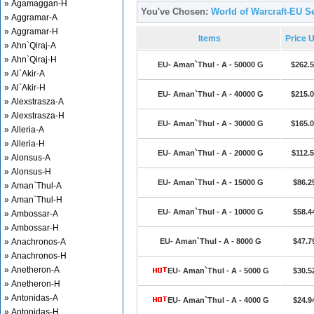
» Agamaggan-H
You've Chosen:
World of Warcraft-EU S
» Aggramar-A
» Aggramar-H
Items
Price 
» Ahn`Qiraj-A
» Ahn`Qiraj-H
EU- Aman`Thul - A - 50000 G
$262.
» Al`Akir-A
» Al`Akir-H
EU- Aman`Thul - A - 40000 G
$215.
» Alexstrasza-A
» Alexstrasza-H
EU- Aman`Thul - A - 30000 G
$165.
» Alleria-A
» Alleria-H
EU- Aman`Thul - A - 20000 G
$112.
» Alonsus-A
» Alonsus-H
EU- Aman`Thul - A - 15000 G
$86.2
» Aman`Thul-A
» Aman`Thul-H
EU- Aman`Thul - A - 10000 G
$58.4
» Ambossar-A
» Ambossar-H
» Anachronos-A
EU- Aman`Thul - A - 8000 G
$47.7
» Anachronos-H
» Anetheron-A
EU- Aman`Thul - A - 5000 G
$30.5
» Anetheron-H
» Antonidas-A
EU- Aman`Thul - A - 4000 G
$24.9
» Antonidas-H