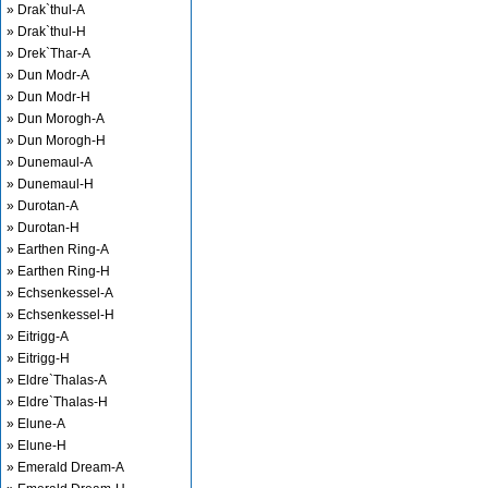
» Drak`thul-A
» Drak`thul-H
» Drek`Thar-A
» Dun Modr-A
» Dun Modr-H
» Dun Morogh-A
» Dun Morogh-H
» Dunemaul-A
» Dunemaul-H
» Durotan-A
» Durotan-H
» Earthen Ring-A
» Earthen Ring-H
» Echsenkessel-A
» Echsenkessel-H
» Eitrigg-A
» Eitrigg-H
» Eldre`Thalas-A
» Eldre`Thalas-H
» Elune-A
» Elune-H
» Emerald Dream-A