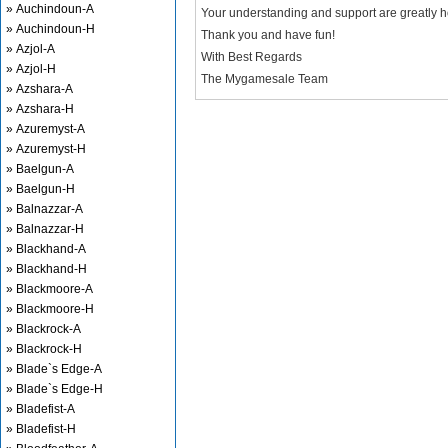
» Auchindoun-A
Your understanding and support are greatly 
» Auchindoun-H
Thank you and have fun!
» Azjol-A
With Best Regards
» Azjol-H
The Mygamesale Team
» Azshara-A
» Azshara-H
» Azuremyst-A
» Azuremyst-H
» Baelgun-A
» Baelgun-H
» Balnazzar-A
» Balnazzar-H
» Blackhand-A
» Blackhand-H
» Blackmoore-A
» Blackmoore-H
» Blackrock-A
» Blackrock-H
» Blade`s Edge-A
» Blade`s Edge-H
» Bladefist-A
» Bladefist-H