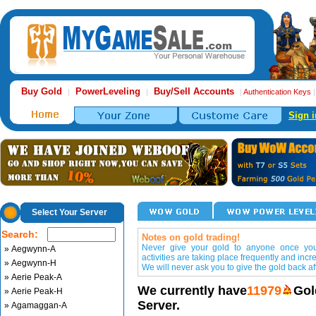
Buy Gold
PowerLeveling
Buy/Sell Accounts
|
|
|
Authentication Keys
Sign i
Select Your Server
Search:
Notes on gold trading!
Never give your gold to anyone once you 
» Aegwynn-A
activities are taking place frequently and incr
» Aegwynn-H
We will never ask you to give the gold back aft
» Aerie Peak-A
We currently have
11979
Gol
» Aerie Peak-H
Server.
» Agamaggan-A