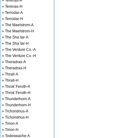
» Terenas-A
» Terenas-H
» Terrodar-A
» Terrodar-H
» The Maelstrom-A
» The Maelstrom-H
» The Sha`tar-A
» The Sha`tar-H
» The Venture Co.-A
» The Venture Co.-H
» Theradras-A
» Theradras-H
» Thrall-A
» Thrall-H
» Throk`Feroth-A
» Throk`Feroth-H
» Thunderhorn-A
» Thunderhorn-H
» Tichondrius-A
» Tichondrius-H
» Tirion-A
» Tirion-H
» Todeswache-A