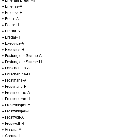
» Emerald Dream-H
» Emeriss-A
» Emeriss-H
» Eonar-A
» Eonar-H
» Eredar-A
» Eredar-H
» Executus-A
» Executus-H
» Festung der Sturme-A
» Festung der Sturme-H
» Forscherliga-A
» Forscherliga-H
» Frostmane-A
» Frostmane-H
» Frostmourne-A
» Frostmourne-H
» Frostwhisper-A
» Frostwhisper-H
» Frostwolf-A
» Frostwolf-H
» Garona-A
» Garona-H