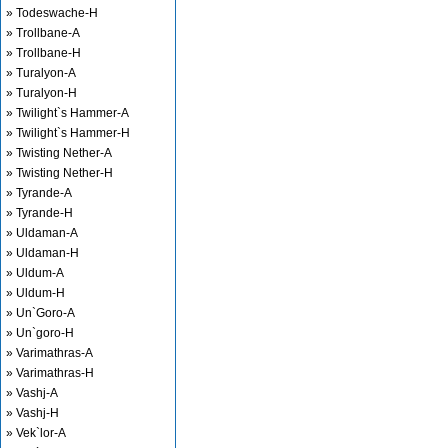
» Todeswache-H
» Trollbane-A
» Trollbane-H
» Turalyon-A
» Turalyon-H
» Twilight`s Hammer-A
» Twilight`s Hammer-H
» Twisting Nether-A
» Twisting Nether-H
» Tyrande-A
» Tyrande-H
» Uldaman-A
» Uldaman-H
» Uldum-A
» Uldum-H
» Un`Goro-A
» Un`goro-H
» Varimathras-A
» Varimathras-H
» Vashj-A
» Vashj-H
» Vek`lor-A