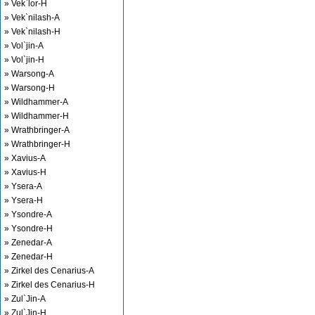
» Vek`lor-H
» Vek`nilash-A
» Vek`nilash-H
» Vol`jin-A
» Vol`jin-H
» Warsong-A
» Warsong-H
» Wildhammer-A
» Wildhammer-H
» Wrathbringer-A
» Wrathbringer-H
» Xavius-A
» Xavius-H
» Ysera-A
» Ysera-H
» Ysondre-A
» Ysondre-H
» Zenedar-A
» Zenedar-H
» Zirkel des Cenarius-A
» Zirkel des Cenarius-H
» Zul`Jin-A
» Zul`Jin-H