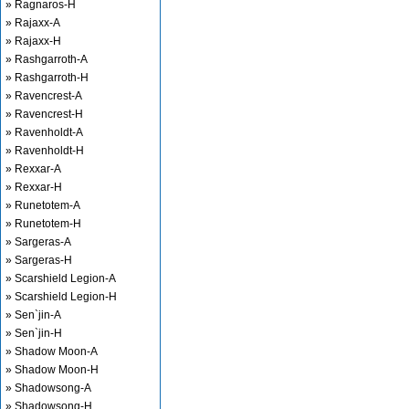
» Ragnaros-H
» Rajaxx-A
» Rajaxx-H
» Rashgarroth-A
» Rashgarroth-H
» Ravencrest-A
» Ravencrest-H
» Ravenholdt-A
» Ravenholdt-H
» Rexxar-A
» Rexxar-H
» Runetotem-A
» Runetotem-H
» Sargeras-A
» Sargeras-H
» Scarshield Legion-A
» Scarshield Legion-H
» Sen`jin-A
» Sen`jin-H
» Shadow Moon-A
» Shadow Moon-H
» Shadowsong-A
» Shadowsong-H