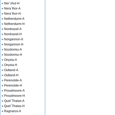
» Ner`zhul-H
» Nera`thor-A
» Nera`thor-H
» Nethersturm-A
» Nethersturm-H
» Nordrassil-A
» Nordrassil-H
» Norgannon-A
» Norgannon-H
» Nozdormu-A
» Nozdormu-H
» Onyxia-A
» Onyxia-H
» Outland-A
» Outland-H
» Perenolde-A
» Perenolde-H
» Proudmoore-A
» Proudmoore-H
» Quel`Thalas-A
» Quel`Thalas-H
» Ragnaros-A