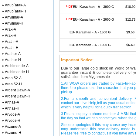
» Anub`arak-A
EU- Karazhan - A - 3000 G
$18.90
» Anub`arak-H
» Anvilmar-A
EU- Karazhan - A - 2000 G
$12.73
» Anvilmar-H
» Arak-A
EU- Karazhan - A - 1500 G
$9.56
» Arak-H
» Arathi-A
EU- Karazhan - A - 1000 G
$6.49
» Arathi-H
» Arathor-A
» Arathor-H
Important Notice:
» Archimonde-A
Due to our large gold stock on World of Wa
» Archimonde-H
guarantee instant & complete delivery of
satisfaction from Mygamesale.
» Area 52-A
1.All WOW orders are traded by Face-to-Face 
» Area 52-H
therefore please use the character that you p
» Argent Dawn-A
pickup.
» Argent Dawn-H
2.For a smooth and convenient delivery
» Arthas-A
contact our Live Help,tell us your usual onli
which is very helpful for a quick transaction.
» Arthas-H
3.Please supply a phone number & MSN that 
» Arygos-A
the day so that we can contact you when the g
» Arygos-H
Sincere apologies if this may cause any inco
» Aszune-A
may understand this new delivery mode is 
» Aszune-H
Please feel free to contact us if you have any f