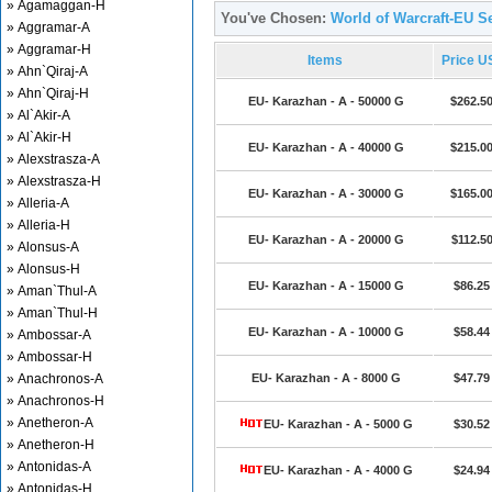
» Agamaggan-H
You've Chosen:
World of Warcraft-EU Se
» Aggramar-A
» Aggramar-H
Items
Price U
» Ahn`Qiraj-A
» Ahn`Qiraj-H
EU- Karazhan - A - 50000 G
$262.5
» Al`Akir-A
» Al`Akir-H
EU- Karazhan - A - 40000 G
$215.0
» Alexstrasza-A
» Alexstrasza-H
EU- Karazhan - A - 30000 G
$165.0
» Alleria-A
» Alleria-H
EU- Karazhan - A - 20000 G
$112.5
» Alonsus-A
» Alonsus-H
EU- Karazhan - A - 15000 G
$86.25
» Aman`Thul-A
» Aman`Thul-H
EU- Karazhan - A - 10000 G
$58.44
» Ambossar-A
» Ambossar-H
» Anachronos-A
EU- Karazhan - A - 8000 G
$47.79
» Anachronos-H
» Anetheron-A
EU- Karazhan - A - 5000 G
$30.52
» Anetheron-H
» Antonidas-A
EU- Karazhan - A - 4000 G
$24.94
» Antonidas-H