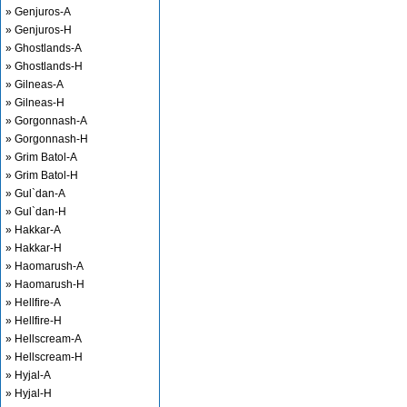
» Genjuros-A
» Genjuros-H
» Ghostlands-A
» Ghostlands-H
» Gilneas-A
» Gilneas-H
» Gorgonnash-A
» Gorgonnash-H
» Grim Batol-A
» Grim Batol-H
» Gul`dan-A
» Gul`dan-H
» Hakkar-A
» Hakkar-H
» Haomarush-A
» Haomarush-H
» Hellfire-A
» Hellfire-H
» Hellscream-A
» Hellscream-H
» Hyjal-A
» Hyjal-H