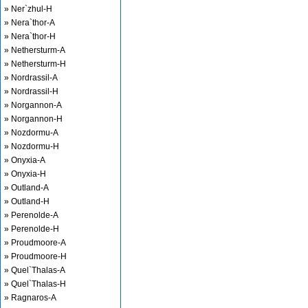
» Ner`zhul-H
» Nera`thor-A
» Nera`thor-H
» Nethersturm-A
» Nethersturm-H
» Nordrassil-A
» Nordrassil-H
» Norgannon-A
» Norgannon-H
» Nozdormu-A
» Nozdormu-H
» Onyxia-A
» Onyxia-H
» Outland-A
» Outland-H
» Perenolde-A
» Perenolde-H
» Proudmoore-A
» Proudmoore-H
» Quel`Thalas-A
» Quel`Thalas-H
» Ragnaros-A