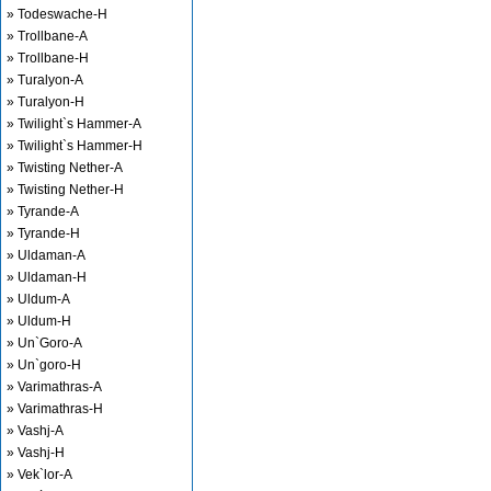
» Todeswache-H
» Trollbane-A
» Trollbane-H
» Turalyon-A
» Turalyon-H
» Twilight`s Hammer-A
» Twilight`s Hammer-H
» Twisting Nether-A
» Twisting Nether-H
» Tyrande-A
» Tyrande-H
» Uldaman-A
» Uldaman-H
» Uldum-A
» Uldum-H
» Un`Goro-A
» Un`goro-H
» Varimathras-A
» Varimathras-H
» Vashj-A
» Vashj-H
» Vek`lor-A