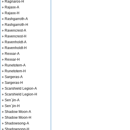
» Ragnaros-H
» Rajaxx-A
» Rajaxx-H
» Rashgarroth-A
» Rashgarroth-H
» Ravencrest-A
» Ravencrest-H
» Ravenholdt-A
» Ravenholdt-H
» Rexxar-A
» Rexxar-H
» Runetotem-A
» Runetotem-H
» Sargeras-A
» Sargeras-H
» Scarshield Legion-A
» Scarshield Legion-H
» Sen`jin-A
» Sen`jin-H
» Shadow Moon-A
» Shadow Moon-H
» Shadowsong-A
» Shadowsong-H