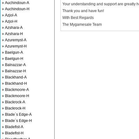
» Auchindoun-A
Your understanding and support are greatly 
» Auchindoun-H
Thank you and have fun!
» Azjol-A
With Best Regards
» Azjol-H
The Mygamesale Team
» Azshara-A
» Azshara-H
» Azuremyst-A
» Azuremyst-H
» Baelgun-A
» Baelgun-H
» Balnazzar-A
» Balnazzar-H
» Blackhand-A
» Blackhand-H
» Blackmoore-A
» Blackmoore-H
» Blackrock-A
» Blackrock-H
» Blade`s Edge-A
» Blade`s Edge-H
» Bladefist-A
» Bladefist-H