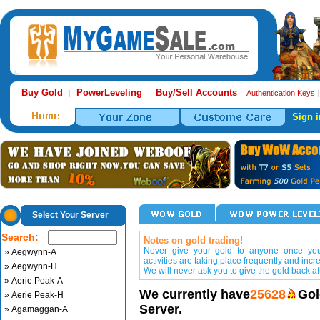
Buy Gold
PowerLeveling
Buy/Sell Accounts
|
|
|
Authentication Keys
Sign i
Select Your Server
Search:
Notes on gold trading!
Never give your gold to anyone once you 
» Aegwynn-A
activities are taking place frequently and incr
» Aegwynn-H
We will never ask you to give the gold back aft
» Aerie Peak-A
We currently have
25628
Gol
» Aerie Peak-H
Server.
» Agamaggan-A