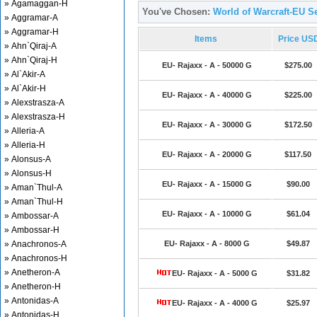
» Agamaggan-H
You've Chosen:
World of Warcraft-EU Se
» Aggramar-A
» Aggramar-H
Items
Price US
» Ahn`Qiraj-A
» Ahn`Qiraj-H
EU- Rajaxx - A - 50000 G
$275.00
» Al`Akir-A
» Al`Akir-H
EU- Rajaxx - A - 40000 G
$225.00
» Alexstrasza-A
» Alexstrasza-H
EU- Rajaxx - A - 30000 G
$172.50
» Alleria-A
» Alleria-H
EU- Rajaxx - A - 20000 G
$117.50
» Alonsus-A
» Alonsus-H
EU- Rajaxx - A - 15000 G
$90.00
» Aman`Thul-A
» Aman`Thul-H
EU- Rajaxx - A - 10000 G
$61.04
» Ambossar-A
» Ambossar-H
» Anachronos-A
EU- Rajaxx - A - 8000 G
$49.87
» Anachronos-H
» Anetheron-A
EU- Rajaxx - A - 5000 G
$31.82
» Anetheron-H
» Antonidas-A
EU- Rajaxx - A - 4000 G
$25.97
» Antonidas-H