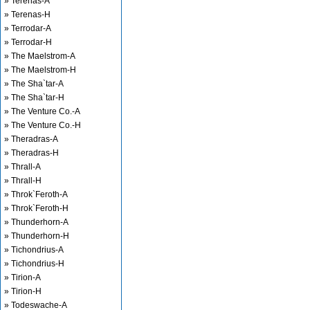
» Terenas-A
» Terenas-H
» Terrodar-A
» Terrodar-H
» The Maelstrom-A
» The Maelstrom-H
» The Sha`tar-A
» The Sha`tar-H
» The Venture Co.-A
» The Venture Co.-H
» Theradras-A
» Theradras-H
» Thrall-A
» Thrall-H
» Throk`Feroth-A
» Throk`Feroth-H
» Thunderhorn-A
» Thunderhorn-H
» Tichondrius-A
» Tichondrius-H
» Tirion-A
» Tirion-H
» Todeswache-A