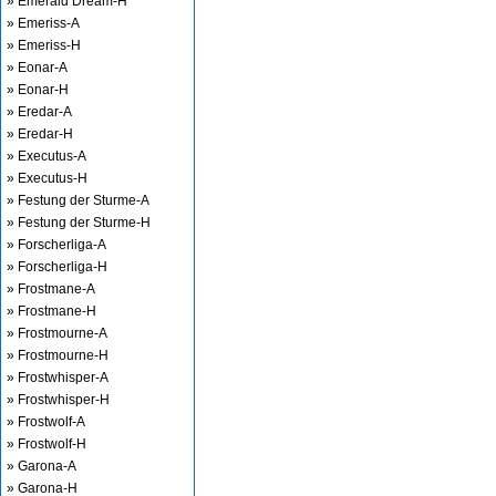
» Emerald Dream-H
» Emeriss-A
» Emeriss-H
» Eonar-A
» Eonar-H
» Eredar-A
» Eredar-H
» Executus-A
» Executus-H
» Festung der Sturme-A
» Festung der Sturme-H
» Forscherliga-A
» Forscherliga-H
» Frostmane-A
» Frostmane-H
» Frostmourne-A
» Frostmourne-H
» Frostwhisper-A
» Frostwhisper-H
» Frostwolf-A
» Frostwolf-H
» Garona-A
» Garona-H