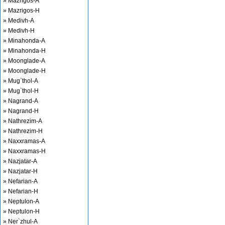
» Mazrigos-A
» Mazrigos-H
» Medivh-A
» Medivh-H
» Minahonda-A
» Minahonda-H
» Moonglade-A
» Moonglade-H
» Mug`thol-A
» Mug`thol-H
» Nagrand-A
» Nagrand-H
» Nathrezim-A
» Nathrezim-H
» Naxxramas-A
» Naxxramas-H
» Nazjatar-A
» Nazjatar-H
» Nefarian-A
» Nefarian-H
» Neptulon-A
» Neptulon-H
» Ner`zhul-A