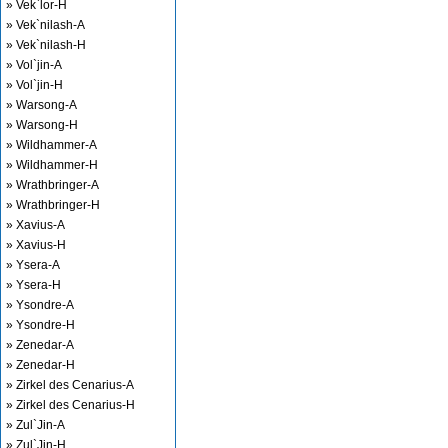
» Vek`lor-H
» Vek`nilash-A
» Vek`nilash-H
» Vol`jin-A
» Vol`jin-H
» Warsong-A
» Warsong-H
» Wildhammer-A
» Wildhammer-H
» Wrathbringer-A
» Wrathbringer-H
» Xavius-A
» Xavius-H
» Ysera-A
» Ysera-H
» Ysondre-A
» Ysondre-H
» Zenedar-A
» Zenedar-H
» Zirkel des Cenarius-A
» Zirkel des Cenarius-H
» Zul`Jin-A
» Zul`Jin-H