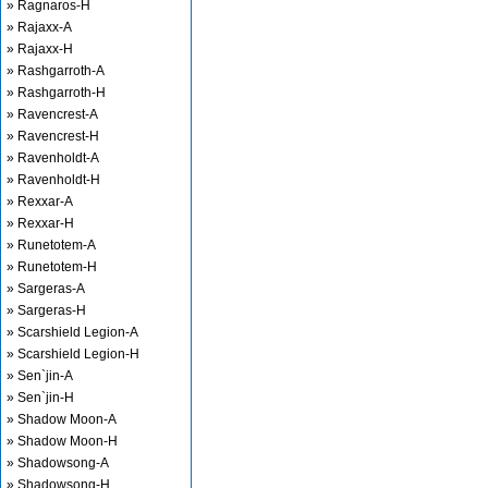
» Ragnaros-H
» Rajaxx-A
» Rajaxx-H
» Rashgarroth-A
» Rashgarroth-H
» Ravencrest-A
» Ravencrest-H
» Ravenholdt-A
» Ravenholdt-H
» Rexxar-A
» Rexxar-H
» Runetotem-A
» Runetotem-H
» Sargeras-A
» Sargeras-H
» Scarshield Legion-A
» Scarshield Legion-H
» Sen`jin-A
» Sen`jin-H
» Shadow Moon-A
» Shadow Moon-H
» Shadowsong-A
» Shadowsong-H