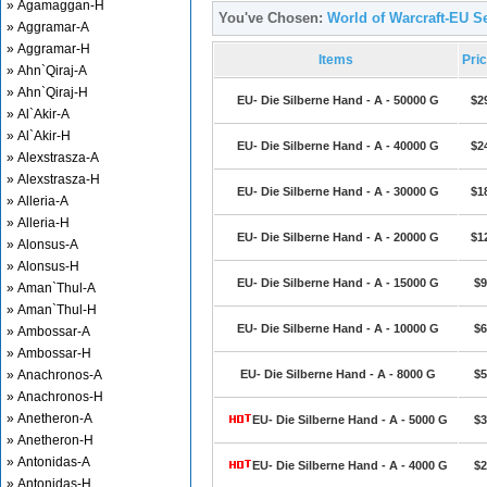
» Agamaggan-H
You've Chosen:
World of Warcraft-EU Se
» Aggramar-A
» Aggramar-H
Items
Pri
» Ahn`Qiraj-A
» Ahn`Qiraj-H
EU- Die Silberne Hand - A - 50000 G
$2
» Al`Akir-A
» Al`Akir-H
EU- Die Silberne Hand - A - 40000 G
$2
» Alexstrasza-A
» Alexstrasza-H
EU- Die Silberne Hand - A - 30000 G
$1
» Alleria-A
» Alleria-H
EU- Die Silberne Hand - A - 20000 G
$1
» Alonsus-A
» Alonsus-H
EU- Die Silberne Hand - A - 15000 G
$9
» Aman`Thul-A
» Aman`Thul-H
EU- Die Silberne Hand - A - 10000 G
$6
» Ambossar-A
» Ambossar-H
» Anachronos-A
EU- Die Silberne Hand - A - 8000 G
$5
» Anachronos-H
» Anetheron-A
EU- Die Silberne Hand - A - 5000 G
$3
» Anetheron-H
» Antonidas-A
EU- Die Silberne Hand - A - 4000 G
$2
» Antonidas-H