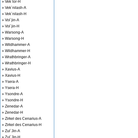
» Vek`lor-H
» Vek`nilash-A
» Vek`nilash-H
» Vol`jin-A
» Vol`jin-H
» Warsong-A
» Warsong-H
» Wildhammer-A
» Wildhammer-H
» Wrathbringer-A
» Wrathbringer-H
» Xavius-A
» Xavius-H
» Ysera-A
» Ysera-H
» Ysondre-A
» Ysondre-H
» Zenedar-A
» Zenedar-H
» Zirkel des Cenarius-A
» Zirkel des Cenarius-H
» Zul`Jin-A
» Zul`Jin-H