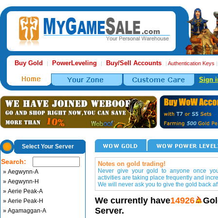
Buy Gold
PowerLeveling
Buy/Sell Accounts
|
|
|
Authentication Keys
Sign i
Select Your Server
Search:
Notes on gold trading!
Never give your gold to anyone once you 
» Aegwynn-A
activities are taking place frequently and incr
» Aegwynn-H
We will never ask you to give the gold back aft
» Aerie Peak-A
We currently have
14926
Gol
» Aerie Peak-H
Server.
» Agamaggan-A