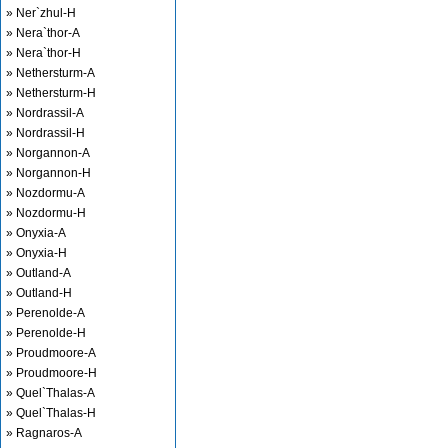
» Ner`zhul-H
» Nera`thor-A
» Nera`thor-H
» Nethersturm-A
» Nethersturm-H
» Nordrassil-A
» Nordrassil-H
» Norgannon-A
» Norgannon-H
» Nozdormu-A
» Nozdormu-H
» Onyxia-A
» Onyxia-H
» Outland-A
» Outland-H
» Perenolde-A
» Perenolde-H
» Proudmoore-A
» Proudmoore-H
» Quel`Thalas-A
» Quel`Thalas-H
» Ragnaros-A