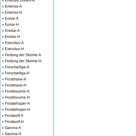
» Emerald Dream-H
» Emeriss-A
» Emeriss-H
» Eonar-A
» Eonar-H
» Eredar-A
» Eredar-H
» Executus-A
» Executus-H
» Festung der Sturme-A
» Festung der Sturme-H
» Forscherliga-A
» Forscherliga-H
» Frostmane-A
» Frostmane-H
» Frostmourne-A
» Frostmourne-H
» Frostwhisper-A
» Frostwhisper-H
» Frostwolf-A
» Frostwolf-H
» Garona-A
» Garona-H