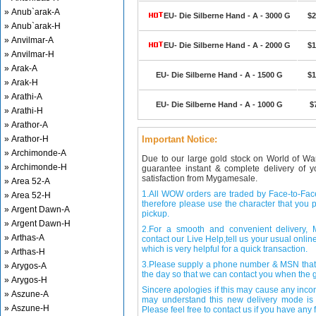
» Anub`arak-A
EU- Die Silberne Hand - A - 3000 G
$2
» Anub`arak-H
» Anvilmar-A
EU- Die Silberne Hand - A - 2000 G
$1
» Anvilmar-H
» Arak-A
EU- Die Silberne Hand - A - 1500 G
$1
» Arak-H
» Arathi-A
EU- Die Silberne Hand - A - 1000 G
$
» Arathi-H
» Arathor-A
» Arathor-H
Important Notice:
» Archimonde-A
Due to our large gold stock on World of Wa
» Archimonde-H
guarantee instant & complete delivery of
satisfaction from Mygamesale.
» Area 52-A
1.All WOW orders are traded by Face-to-Face 
» Area 52-H
therefore please use the character that you p
» Argent Dawn-A
pickup.
» Argent Dawn-H
2.For a smooth and convenient delivery
» Arthas-A
contact our Live Help,tell us your usual onli
which is very helpful for a quick transaction.
» Arthas-H
3.Please supply a phone number & MSN that 
» Arygos-A
the day so that we can contact you when the g
» Arygos-H
Sincere apologies if this may cause any inco
» Aszune-A
may understand this new delivery mode is 
» Aszune-H
Please feel free to contact us if you have any f