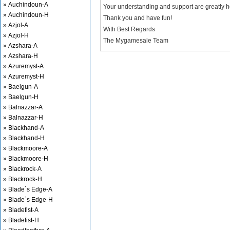
» Auchindoun-A
Your understanding and support are greatly 
» Auchindoun-H
Thank you and have fun!
» Azjol-A
With Best Regards
» Azjol-H
The Mygamesale Team
» Azshara-A
» Azshara-H
» Azuremyst-A
» Azuremyst-H
» Baelgun-A
» Baelgun-H
» Balnazzar-A
» Balnazzar-H
» Blackhand-A
» Blackhand-H
» Blackmoore-A
» Blackmoore-H
» Blackrock-A
» Blackrock-H
» Blade`s Edge-A
» Blade`s Edge-H
» Bladefist-A
» Bladefist-H