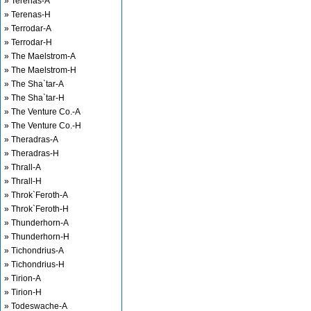
» Terenas-A
» Terenas-H
» Terrodar-A
» Terrodar-H
» The Maelstrom-A
» The Maelstrom-H
» The Sha`tar-A
» The Sha`tar-H
» The Venture Co.-A
» The Venture Co.-H
» Theradras-A
» Theradras-H
» Thrall-A
» Thrall-H
» Throk`Feroth-A
» Throk`Feroth-H
» Thunderhorn-A
» Thunderhorn-H
» Tichondrius-A
» Tichondrius-H
» Tirion-A
» Tirion-H
» Todeswache-A