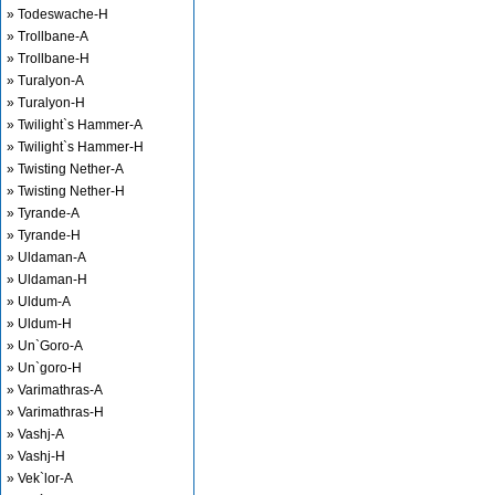
» Todeswache-H
» Trollbane-A
» Trollbane-H
» Turalyon-A
» Turalyon-H
» Twilight`s Hammer-A
» Twilight`s Hammer-H
» Twisting Nether-A
» Twisting Nether-H
» Tyrande-A
» Tyrande-H
» Uldaman-A
» Uldaman-H
» Uldum-A
» Uldum-H
» Un`Goro-A
» Un`goro-H
» Varimathras-A
» Varimathras-H
» Vashj-A
» Vashj-H
» Vek`lor-A