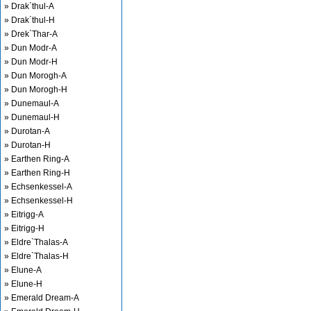
» Drak`thul-A
» Drak`thul-H
» Drek`Thar-A
» Dun Modr-A
» Dun Modr-H
» Dun Morogh-A
» Dun Morogh-H
» Dunemaul-A
» Dunemaul-H
» Durotan-A
» Durotan-H
» Earthen Ring-A
» Earthen Ring-H
» Echsenkessel-A
» Echsenkessel-H
» Eitrigg-A
» Eitrigg-H
» Eldre`Thalas-A
» Eldre`Thalas-H
» Elune-A
» Elune-H
» Emerald Dream-A