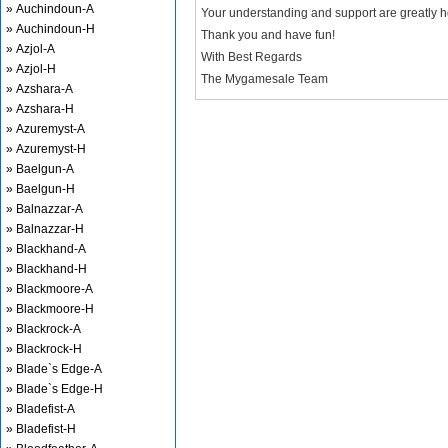
» Auchindoun-A
Your understanding and support are greatly 
» Auchindoun-H
Thank you and have fun!
» Azjol-A
With Best Regards
» Azjol-H
The Mygamesale Team
» Azshara-A
» Azshara-H
» Azuremyst-A
» Azuremyst-H
» Baelgun-A
» Baelgun-H
» Balnazzar-A
» Balnazzar-H
» Blackhand-A
» Blackhand-H
» Blackmoore-A
» Blackmoore-H
» Blackrock-A
» Blackrock-H
» Blade`s Edge-A
» Blade`s Edge-H
» Bladefist-A
» Bladefist-H