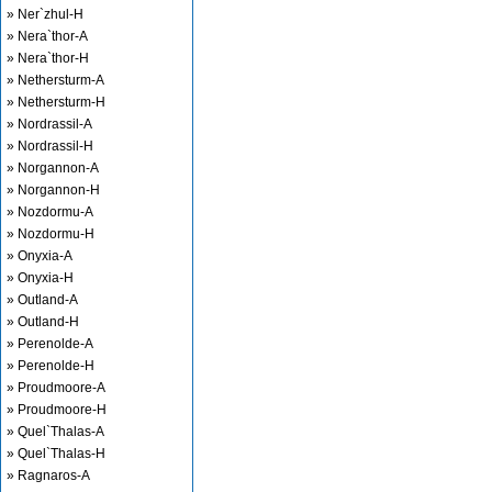
» Ner`zhul-H
» Nera`thor-A
» Nera`thor-H
» Nethersturm-A
» Nethersturm-H
» Nordrassil-A
» Nordrassil-H
» Norgannon-A
» Norgannon-H
» Nozdormu-A
» Nozdormu-H
» Onyxia-A
» Onyxia-H
» Outland-A
» Outland-H
» Perenolde-A
» Perenolde-H
» Proudmoore-A
» Proudmoore-H
» Quel`Thalas-A
» Quel`Thalas-H
» Ragnaros-A