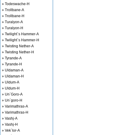
» Todeswache-H
» Trollbane-A
» Trollbane-H
» Turalyon-A
» Turalyon-H
» Twilight`s Hammer-A
» Twilight`s Hammer-H
» Twisting Nether-A
» Twisting Nether-H
» Tyrande-A
» Tyrande-H
» Uldaman-A
» Uldaman-H
» Uldum-A
» Uldum-H
» Un`Goro-A
» Un`goro-H
» Varimathras-A
» Varimathras-H
» Vashj-A
» Vashj-H
» Vek`lor-A