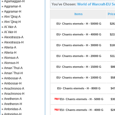
» Agamaggan-H
You've Chosen:
World of Warcraft-EU Se
» Aggramar-A
» Aggramar-H
Items
Pric
» Ahn`Qiraj-A
» Ahn`Qiraj-H
EU- Chants eternels - H - 50000 G
$26
» Al`Akir-A
» Al`Akir-H
EU- Chants eternels - H - 40000 G
$21
» Alexstrasza-A
» Alexstrasza-H
EU- Chants eternels - H - 30000 G
$16
» Alleria-A
» Alleria-H
EU- Chants eternels - H - 20000 G
$11
» Alonsus-A
» Alonsus-H
EU- Chants eternels - H - 15000 G
$86
» Aman`Thul-A
» Aman`Thul-H
EU- Chants eternels - H - 10000 G
$58
» Ambossar-A
» Ambossar-H
» Anachronos-A
EU- Chants eternels - H - 8000 G
$47
» Anachronos-H
» Anetheron-A
EU- Chants eternels - H - 5000 G
$30
» Anetheron-H
» Antonidas-A
EU- Chants eternels - H - 4000 G
$24
» Antonidas-H