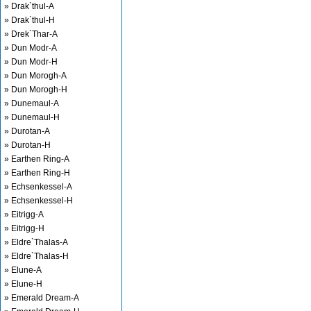
» Drak`thul-A
» Drak`thul-H
» Drek`Thar-A
» Dun Modr-A
» Dun Modr-H
» Dun Morogh-A
» Dun Morogh-H
» Dunemaul-A
» Dunemaul-H
» Durotan-A
» Durotan-H
» Earthen Ring-A
» Earthen Ring-H
» Echsenkessel-A
» Echsenkessel-H
» Eitrigg-A
» Eitrigg-H
» Eldre`Thalas-A
» Eldre`Thalas-H
» Elune-A
» Elune-H
» Emerald Dream-A