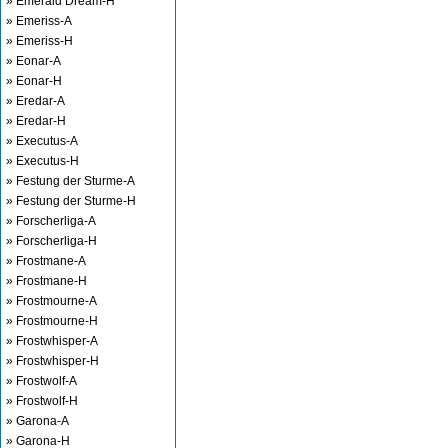
» Emerald Dream-H
» Emeriss-A
» Emeriss-H
» Eonar-A
» Eonar-H
» Eredar-A
» Eredar-H
» Executus-A
» Executus-H
» Festung der Sturme-A
» Festung der Sturme-H
» Forscherliga-A
» Forscherliga-H
» Frostmane-A
» Frostmane-H
» Frostmourne-A
» Frostmourne-H
» Frostwhisper-A
» Frostwhisper-H
» Frostwolf-A
» Frostwolf-H
» Garona-A
» Garona-H