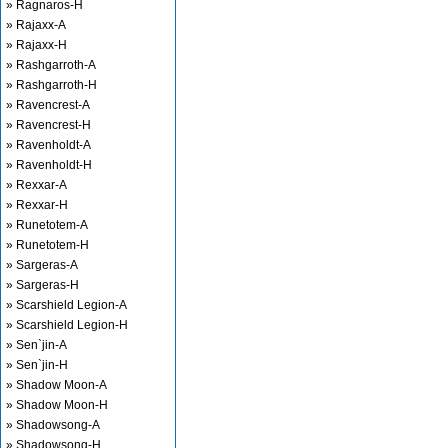
» Ragnaros-H
» Rajaxx-A
» Rajaxx-H
» Rashgarroth-A
» Rashgarroth-H
» Ravencrest-A
» Ravencrest-H
» Ravenholdt-A
» Ravenholdt-H
» Rexxar-A
» Rexxar-H
» Runetotem-A
» Runetotem-H
» Sargeras-A
» Sargeras-H
» Scarshield Legion-A
» Scarshield Legion-H
» Sen`jin-A
» Sen`jin-H
» Shadow Moon-A
» Shadow Moon-H
» Shadowsong-A
» Shadowsong-H