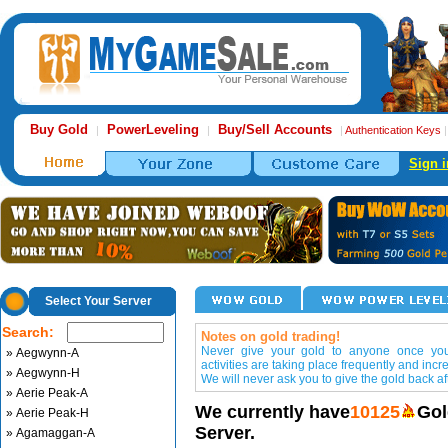
Buy Gold
PowerLeveling
Buy/Sell Accounts
|
|
|
Authentication Keys
Sign i
Select Your Server
Search:
Notes on gold trading!
Never give your gold to anyone once you 
» Aegwynn-A
activities are taking place frequently and incr
» Aegwynn-H
We will never ask you to give the gold back aft
» Aerie Peak-A
We currently have
10125
Gol
» Aerie Peak-H
Server.
» Agamaggan-A