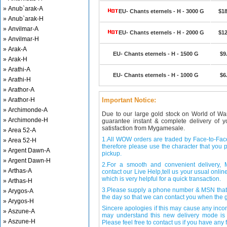
» Anub`arak-A
EU- Chants eternels - H - 3000 G
$18
» Anub`arak-H
» Anvilmar-A
EU- Chants eternels - H - 2000 G
$12
» Anvilmar-H
» Arak-A
EU- Chants eternels - H - 1500 G
$9
» Arak-H
» Arathi-A
EU- Chants eternels - H - 1000 G
$6
» Arathi-H
» Arathor-A
» Arathor-H
Important Notice:
» Archimonde-A
Due to our large gold stock on World of Wa
» Archimonde-H
guarantee instant & complete delivery of
satisfaction from Mygamesale.
» Area 52-A
1.All WOW orders are traded by Face-to-Face 
» Area 52-H
therefore please use the character that you p
» Argent Dawn-A
pickup.
» Argent Dawn-H
2.For a smooth and convenient delivery
» Arthas-A
contact our Live Help,tell us your usual onli
which is very helpful for a quick transaction.
» Arthas-H
3.Please supply a phone number & MSN that 
» Arygos-A
the day so that we can contact you when the g
» Arygos-H
Sincere apologies if this may cause any inco
» Aszune-A
may understand this new delivery mode is 
» Aszune-H
Please feel free to contact us if you have any f