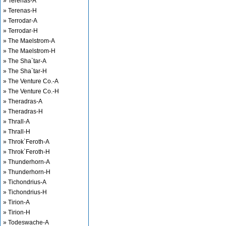
» Terenas-A
» Terenas-H
» Terrodar-A
» Terrodar-H
» The Maelstrom-A
» The Maelstrom-H
» The Sha`tar-A
» The Sha`tar-H
» The Venture Co.-A
» The Venture Co.-H
» Theradras-A
» Theradras-H
» Thrall-A
» Thrall-H
» Throk`Feroth-A
» Throk`Feroth-H
» Thunderhorn-A
» Thunderhorn-H
» Tichondrius-A
» Tichondrius-H
» Tirion-A
» Tirion-H
» Todeswache-A