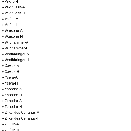
» Vek`lor-H
» Vek`nilash-A
» Vek`nilash-H
» Vol`jin-A
» Vol`jin-H
» Warsong-A
» Warsong-H
» Wildhammer-A
» Wildhammer-H
» Wrathbringer-A
» Wrathbringer-H
» Xavius-A
» Xavius-H
» Ysera-A
» Ysera-H
» Ysondre-A
» Ysondre-H
» Zenedar-A
» Zenedar-H
» Zirkel des Cenarius-A
» Zirkel des Cenarius-H
» Zul`Jin-A
» Zul`Jin-H