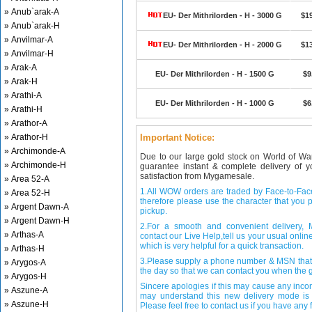
» Anub`arak-A
EU- Der Mithrilorden - H - 3000 G
$1
» Anub`arak-H
» Anvilmar-A
EU- Der Mithrilorden - H - 2000 G
$1
» Anvilmar-H
» Arak-A
EU- Der Mithrilorden - H - 1500 G
$9
» Arak-H
» Arathi-A
EU- Der Mithrilorden - H - 1000 G
$6
» Arathi-H
» Arathor-A
» Arathor-H
Important Notice:
» Archimonde-A
Due to our large gold stock on World of Wa
» Archimonde-H
guarantee instant & complete delivery of
satisfaction from Mygamesale.
» Area 52-A
1.All WOW orders are traded by Face-to-Face 
» Area 52-H
therefore please use the character that you p
» Argent Dawn-A
pickup.
» Argent Dawn-H
2.For a smooth and convenient delivery
» Arthas-A
contact our Live Help,tell us your usual onli
which is very helpful for a quick transaction.
» Arthas-H
3.Please supply a phone number & MSN that 
» Arygos-A
the day so that we can contact you when the g
» Arygos-H
Sincere apologies if this may cause any inco
» Aszune-A
may understand this new delivery mode is 
» Aszune-H
Please feel free to contact us if you have any f