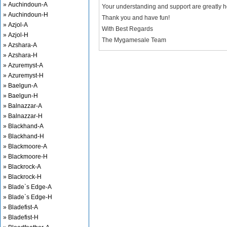
» Auchindoun-A
Your understanding and support are greatly 
» Auchindoun-H
Thank you and have fun!
» Azjol-A
With Best Regards
» Azjol-H
The Mygamesale Team
» Azshara-A
» Azshara-H
» Azuremyst-A
» Azuremyst-H
» Baelgun-A
» Baelgun-H
» Balnazzar-A
» Balnazzar-H
» Blackhand-A
» Blackhand-H
» Blackmoore-A
» Blackmoore-H
» Blackrock-A
» Blackrock-H
» Blade`s Edge-A
» Blade`s Edge-H
» Bladefist-A
» Bladefist-H