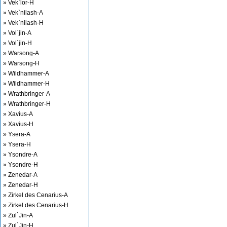
» Vek`lor-H
» Vek`nilash-A
» Vek`nilash-H
» Vol`jin-A
» Vol`jin-H
» Warsong-A
» Warsong-H
» Wildhammer-A
» Wildhammer-H
» Wrathbringer-A
» Wrathbringer-H
» Xavius-A
» Xavius-H
» Ysera-A
» Ysera-H
» Ysondre-A
» Ysondre-H
» Zenedar-A
» Zenedar-H
» Zirkel des Cenarius-A
» Zirkel des Cenarius-H
» Zul`Jin-A
» Zul`Jin-H