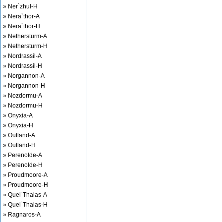
» Ner`zhul-H
» Nera`thor-A
» Nera`thor-H
» Nethersturm-A
» Nethersturm-H
» Nordrassil-A
» Nordrassil-H
» Norgannon-A
» Norgannon-H
» Nozdormu-A
» Nozdormu-H
» Onyxia-A
» Onyxia-H
» Outland-A
» Outland-H
» Perenolde-A
» Perenolde-H
» Proudmoore-A
» Proudmoore-H
» Quel`Thalas-A
» Quel`Thalas-H
» Ragnaros-A