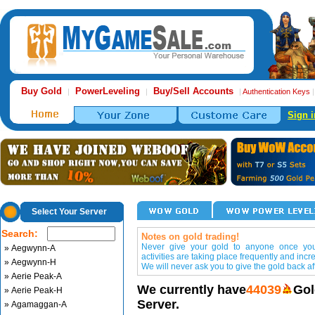
Buy Gold
PowerLeveling
Buy/Sell Accounts
|
|
|
Authentication Keys
Sign i
Select Your Server
Search:
Notes on gold trading!
Never give your gold to anyone once you 
» Aegwynn-A
activities are taking place frequently and incr
» Aegwynn-H
We will never ask you to give the gold back aft
» Aerie Peak-A
We currently have
44039
Gol
» Aerie Peak-H
Server.
» Agamaggan-A