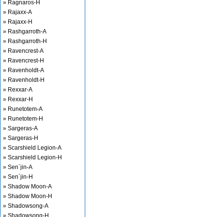
» Ragnaros-H
» Rajaxx-A
» Rajaxx-H
» Rashgarroth-A
» Rashgarroth-H
» Ravencrest-A
» Ravencrest-H
» Ravenholdt-A
» Ravenholdt-H
» Rexxar-A
» Rexxar-H
» Runetotem-A
» Runetotem-H
» Sargeras-A
» Sargeras-H
» Scarshield Legion-A
» Scarshield Legion-H
» Sen`jin-A
» Sen`jin-H
» Shadow Moon-A
» Shadow Moon-H
» Shadowsong-A
» Shadowsong-H