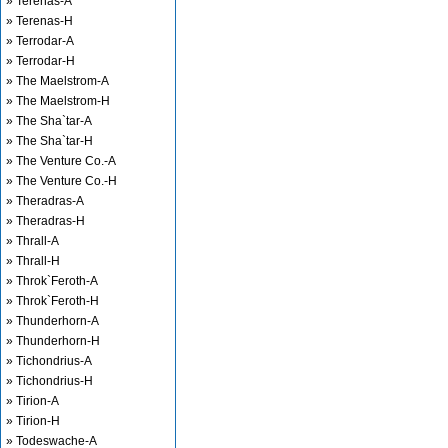
» Terenas-A
» Terenas-H
» Terrodar-A
» Terrodar-H
» The Maelstrom-A
» The Maelstrom-H
» The Sha`tar-A
» The Sha`tar-H
» The Venture Co.-A
» The Venture Co.-H
» Theradras-A
» Theradras-H
» Thrall-A
» Thrall-H
» Throk`Feroth-A
» Throk`Feroth-H
» Thunderhorn-A
» Thunderhorn-H
» Tichondrius-A
» Tichondrius-H
» Tirion-A
» Tirion-H
» Todeswache-A