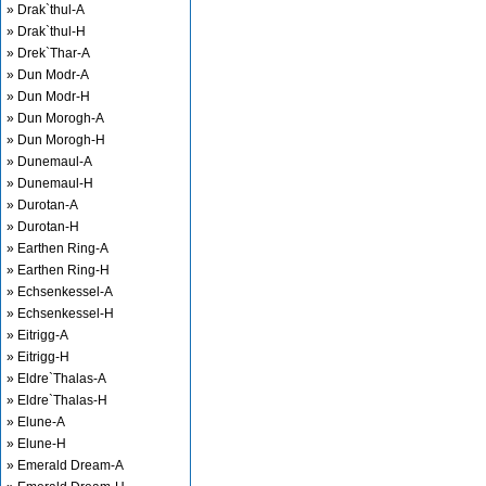
» Drak`thul-A
» Drak`thul-H
» Drek`Thar-A
» Dun Modr-A
» Dun Modr-H
» Dun Morogh-A
» Dun Morogh-H
» Dunemaul-A
» Dunemaul-H
» Durotan-A
» Durotan-H
» Earthen Ring-A
» Earthen Ring-H
» Echsenkessel-A
» Echsenkessel-H
» Eitrigg-A
» Eitrigg-H
» Eldre`Thalas-A
» Eldre`Thalas-H
» Elune-A
» Elune-H
» Emerald Dream-A