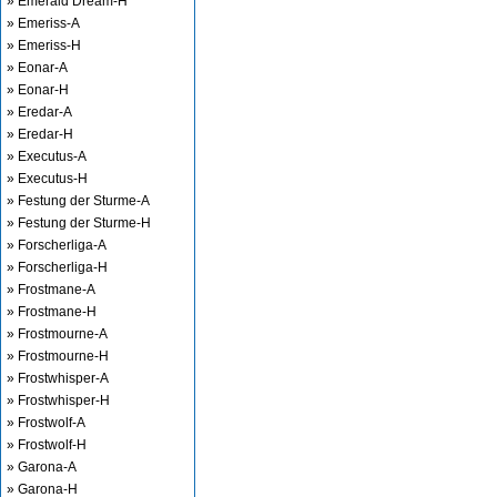
» Emerald Dream-H
» Emeriss-A
» Emeriss-H
» Eonar-A
» Eonar-H
» Eredar-A
» Eredar-H
» Executus-A
» Executus-H
» Festung der Sturme-A
» Festung der Sturme-H
» Forscherliga-A
» Forscherliga-H
» Frostmane-A
» Frostmane-H
» Frostmourne-A
» Frostmourne-H
» Frostwhisper-A
» Frostwhisper-H
» Frostwolf-A
» Frostwolf-H
» Garona-A
» Garona-H