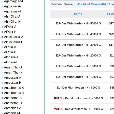
» Agamaggan-H
You've Chosen:
World of Warcraft-EU Se
» Aggramar-A
» Aggramar-H
Items
Pric
» Ahn`Qiraj-A
» Ahn`Qiraj-H
EU- Der Mithrilorden - H - 50000 G
$27
» Al`Akir-A
» Al`Akir-H
EU- Der Mithrilorden - H - 40000 G
$22
» Alexstrasza-A
» Alexstrasza-H
EU- Der Mithrilorden - H - 30000 G
$17
» Alleria-A
» Alleria-H
EU- Der Mithrilorden - H - 20000 G
$11
» Alonsus-A
» Alonsus-H
EU- Der Mithrilorden - H - 15000 G
$9
» Aman`Thul-A
» Aman`Thul-H
EU- Der Mithrilorden - H - 10000 G
$6
» Ambossar-A
» Ambossar-H
» Anachronos-A
EU- Der Mithrilorden - H - 8000 G
$4
» Anachronos-H
» Anetheron-A
EU- Der Mithrilorden - H - 5000 G
$3
» Anetheron-H
» Antonidas-A
EU- Der Mithrilorden - H - 4000 G
$2
» Antonidas-H