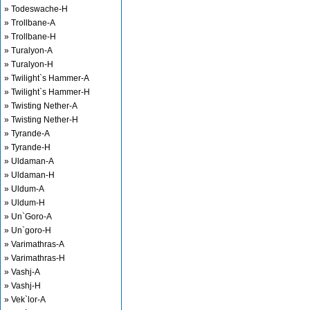
» Todeswache-H
» Trollbane-A
» Trollbane-H
» Turalyon-A
» Turalyon-H
» Twilight`s Hammer-A
» Twilight`s Hammer-H
» Twisting Nether-A
» Twisting Nether-H
» Tyrande-A
» Tyrande-H
» Uldaman-A
» Uldaman-H
» Uldum-A
» Uldum-H
» Un`Goro-A
» Un`goro-H
» Varimathras-A
» Varimathras-H
» Vashj-A
» Vashj-H
» Vek`lor-A