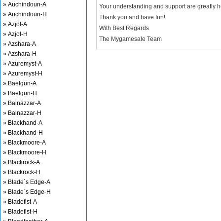
» Auchindoun-A
Your understanding and support are greatly 
» Auchindoun-H
Thank you and have fun!
» Azjol-A
With Best Regards
» Azjol-H
The Mygamesale Team
» Azshara-A
» Azshara-H
» Azuremyst-A
» Azuremyst-H
» Baelgun-A
» Baelgun-H
» Balnazzar-A
» Balnazzar-H
» Blackhand-A
» Blackhand-H
» Blackmoore-A
» Blackmoore-H
» Blackrock-A
» Blackrock-H
» Blade`s Edge-A
» Blade`s Edge-H
» Bladefist-A
» Bladefist-H