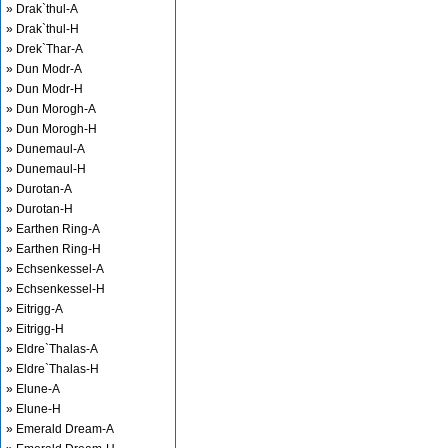
» Drak`thul-A
» Drak`thul-H
» Drek`Thar-A
» Dun Modr-A
» Dun Modr-H
» Dun Morogh-A
» Dun Morogh-H
» Dunemaul-A
» Dunemaul-H
» Durotan-A
» Durotan-H
» Earthen Ring-A
» Earthen Ring-H
» Echsenkessel-A
» Echsenkessel-H
» Eitrigg-A
» Eitrigg-H
» Eldre`Thalas-A
» Eldre`Thalas-H
» Elune-A
» Elune-H
» Emerald Dream-A