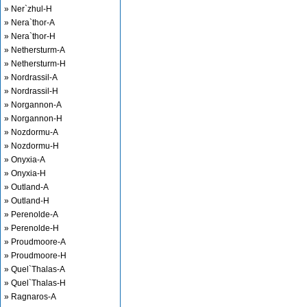
» Ner`zhul-H
» Nera`thor-A
» Nera`thor-H
» Nethersturm-A
» Nethersturm-H
» Nordrassil-A
» Nordrassil-H
» Norgannon-A
» Norgannon-H
» Nozdormu-A
» Nozdormu-H
» Onyxia-A
» Onyxia-H
» Outland-A
» Outland-H
» Perenolde-A
» Perenolde-H
» Proudmoore-A
» Proudmoore-H
» Quel`Thalas-A
» Quel`Thalas-H
» Ragnaros-A