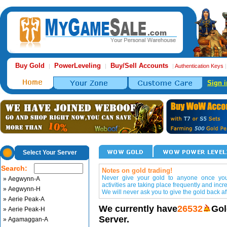
Buy Gold
PowerLeveling
Buy/Sell Accounts
|
|
|
Authentication Keys
Sign i
Select Your Server
Search:
Notes on gold trading!
Never give your gold to anyone once you 
» Aegwynn-A
activities are taking place frequently and incr
» Aegwynn-H
We will never ask you to give the gold back aft
» Aerie Peak-A
We currently have
26532
Gol
» Aerie Peak-H
Server.
» Agamaggan-A