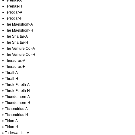
» Terenas-A
» Terenas-H
» Terrodar-A
» Terrodar-H
» The Maelstrom-A
» The Maelstrom-H
» The Sha`tar-A
» The Sha`tar-H
» The Venture Co.-A
» The Venture Co.-H
» Theradras-A
» Theradras-H
» Thrall-A
» Thrall-H
» Throk`Feroth-A
» Throk`Feroth-H
» Thunderhorn-A
» Thunderhorn-H
» Tichondrius-A
» Tichondrius-H
» Tirion-A
» Tirion-H
» Todeswache-A