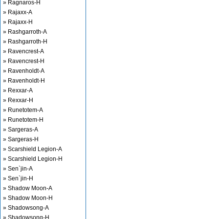
» Ragnaros-H
» Rajaxx-A
» Rajaxx-H
» Rashgarroth-A
» Rashgarroth-H
» Ravencrest-A
» Ravencrest-H
» Ravenholdt-A
» Ravenholdt-H
» Rexxar-A
» Rexxar-H
» Runetotem-A
» Runetotem-H
» Sargeras-A
» Sargeras-H
» Scarshield Legion-A
» Scarshield Legion-H
» Sen`jin-A
» Sen`jin-H
» Shadow Moon-A
» Shadow Moon-H
» Shadowsong-A
» Shadowsong-H