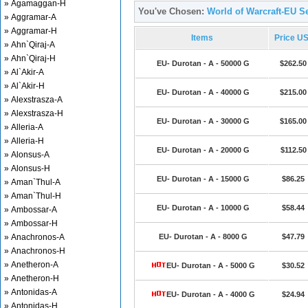
» Agamaggan-H
You've Chosen:
World of Warcraft-EU Se
» Aggramar-A
» Aggramar-H
Items
Price U
» Ahn`Qiraj-A
» Ahn`Qiraj-H
EU- Durotan - A - 50000 G
$262.50
» Al`Akir-A
» Al`Akir-H
EU- Durotan - A - 40000 G
$215.00
» Alexstrasza-A
» Alexstrasza-H
EU- Durotan - A - 30000 G
$165.00
» Alleria-A
» Alleria-H
EU- Durotan - A - 20000 G
$112.50
» Alonsus-A
» Alonsus-H
EU- Durotan - A - 15000 G
$86.25
» Aman`Thul-A
» Aman`Thul-H
EU- Durotan - A - 10000 G
$58.44
» Ambossar-A
» Ambossar-H
» Anachronos-A
EU- Durotan - A - 8000 G
$47.79
» Anachronos-H
» Anetheron-A
EU- Durotan - A - 5000 G
$30.52
» Anetheron-H
» Antonidas-A
EU- Durotan - A - 4000 G
$24.94
» Antonidas-H