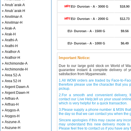
» Anub`arak-A
EU- Durotan - A - 3000 G
$18.90
» Anub`arak-H
» Anvilmar-A
EU- Durotan - A - 2000 G
$12.73
» Anvilmar-H
» Arak-A
EU- Durotan - A - 1500 G
$9.56
» Arak-H
» Arathi-A
EU- Durotan - A - 1000 G
$6.49
» Arathi-H
» Arathor-A
» Arathor-H
Important Notice:
» Archimonde-A
Due to our large gold stock on World of Wa
» Archimonde-H
guarantee instant & complete delivery of
satisfaction from Mygamesale.
» Area 52-A
1.All WOW orders are traded by Face-to-Face 
» Area 52-H
therefore please use the character that you p
» Argent Dawn-A
pickup.
» Argent Dawn-H
2.For a smooth and convenient delivery
» Arthas-A
contact our Live Help,tell us your usual onli
which is very helpful for a quick transaction.
» Arthas-H
3.Please supply a phone number & MSN that 
» Arygos-A
the day so that we can contact you when the g
» Arygos-H
Sincere apologies if this may cause any inco
» Aszune-A
may understand this new delivery mode is 
» Aszune-H
Please feel free to contact us if you have any f