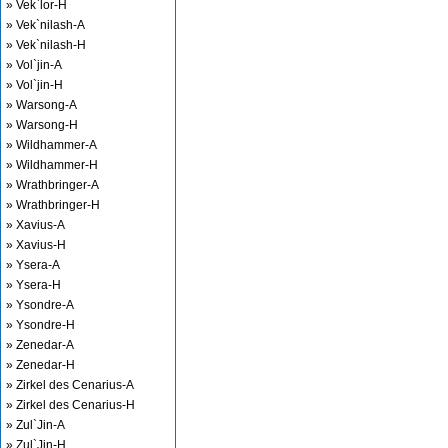
» Vek`lor-H
» Vek`nilash-A
» Vek`nilash-H
» Vol`jin-A
» Vol`jin-H
» Warsong-A
» Warsong-H
» Wildhammer-A
» Wildhammer-H
» Wrathbringer-A
» Wrathbringer-H
» Xavius-A
» Xavius-H
» Ysera-A
» Ysera-H
» Ysondre-A
» Ysondre-H
» Zenedar-A
» Zenedar-H
» Zirkel des Cenarius-A
» Zirkel des Cenarius-H
» Zul`Jin-A
» Zul`Jin-H