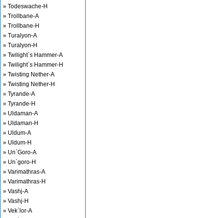
» Todeswache-H
» Trollbane-A
» Trollbane-H
» Turalyon-A
» Turalyon-H
» Twilight`s Hammer-A
» Twilight`s Hammer-H
» Twisting Nether-A
» Twisting Nether-H
» Tyrande-A
» Tyrande-H
» Uldaman-A
» Uldaman-H
» Uldum-A
» Uldum-H
» Un`Goro-A
» Un`goro-H
» Varimathras-A
» Varimathras-H
» Vashj-A
» Vashj-H
» Vek`lor-A