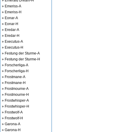
» Emerald Dream-H
» Emeriss-A
» Emeriss-H
» Eonar-A
» Eonar-H
» Eredar-A
» Eredar-H
» Executus-A
» Executus-H
» Festung der Sturme-A
» Festung der Sturme-H
» Forscherliga-A
» Forscherliga-H
» Frostmane-A
» Frostmane-H
» Frostmourne-A
» Frostmourne-H
» Frostwhisper-A
» Frostwhisper-H
» Frostwolf-A
» Frostwolf-H
» Garona-A
» Garona-H