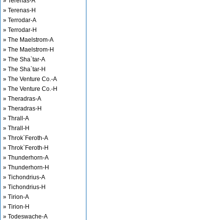
» Terenas-A
» Terenas-H
» Terrodar-A
» Terrodar-H
» The Maelstrom-A
» The Maelstrom-H
» The Sha`tar-A
» The Sha`tar-H
» The Venture Co.-A
» The Venture Co.-H
» Theradras-A
» Theradras-H
» Thrall-A
» Thrall-H
» Throk`Feroth-A
» Throk`Feroth-H
» Thunderhorn-A
» Thunderhorn-H
» Tichondrius-A
» Tichondrius-H
» Tirion-A
» Tirion-H
» Todeswache-A