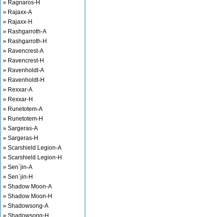
» Ragnaros-H
» Rajaxx-A
» Rajaxx-H
» Rashgarroth-A
» Rashgarroth-H
» Ravencrest-A
» Ravencrest-H
» Ravenholdt-A
» Ravenholdt-H
» Rexxar-A
» Rexxar-H
» Runetotem-A
» Runetotem-H
» Sargeras-A
» Sargeras-H
» Scarshield Legion-A
» Scarshield Legion-H
» Sen`jin-A
» Sen`jin-H
» Shadow Moon-A
» Shadow Moon-H
» Shadowsong-A
» Shadowsong-H