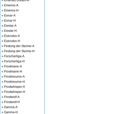
» Emerald Dream-H
» Emeriss-A
» Emeriss-H
» Eonar-A
» Eonar-H
» Eredar-A
» Eredar-H
» Executus-A
» Executus-H
» Festung der Sturme-A
» Festung der Sturme-H
» Forscherliga-A
» Forscherliga-H
» Frostmane-A
» Frostmane-H
» Frostmourne-A
» Frostmourne-H
» Frostwhisper-A
» Frostwhisper-H
» Frostwolf-A
» Frostwolf-H
» Garona-A
» Garona-H