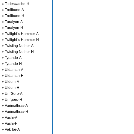
» Todeswache-H
» Trollbane-A
» Trollbane-H
» Turalyon-A
» Turalyon-H
» Twilight`s Hammer-A
» Twilight`s Hammer-H
» Twisting Nether-A
» Twisting Nether-H
» Tyrande-A
» Tyrande-H
» Uldaman-A
» Uldaman-H
» Uldum-A
» Uldum-H
» Un`Goro-A
» Un`goro-H
» Varimathras-A
» Varimathras-H
» Vashj-A
» Vashj-H
» Vek`lor-A