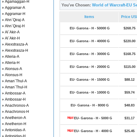
» Agamaggan-H
You've Chosen:
World of Warcraft-EU Se
» Aggramar-A
» Aggramar-H
Items
Price US
» Ahn`Qiraj-A
» Ahn`Qiraj-H
EU- Garona - H - 50000 G
$268.75
» Al`Akir-A
» Al`Akir-H
EU- Garona - H - 40000 G
$220.00
» Alexstrasza-A
» Alexstrasza-H
EU- Garona - H - 30000 G
$168.75
» Alleria-A
» Alleria-H
EU- Garona - H - 20000 G
$115.00
» Alonsus-A
» Alonsus-H
EU- Garona - H - 15000 G
$88.12
» Aman`Thul-A
» Aman`Thul-H
EU- Garona - H - 10000 G
$59.74
» Ambossar-A
» Ambossar-H
» Anachronos-A
EU- Garona - H - 8000 G
$48.83
» Anachronos-H
» Anetheron-A
EU- Garona - H - 5000 G
$31.17
» Anetheron-H
» Antonidas-A
EU- Garona - H - 4000 G
$25.45
» Antonidas-H