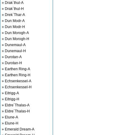
» Drak`thul-A
» Drak`thul-H
» Drek`Thar-A
» Dun Modr-A
» Dun Modr-H
» Dun Morogh-A
» Dun Morogh-H
» Dunemaul-A
» Dunemaul-H
» Durotan-A
» Durotan-H
» Earthen Ring-A
» Earthen Ring-H
» Echsenkessel-A
» Echsenkessel-H
» Eitrigg-A
» Eitrigg-H
» Eldre`Thalas-A
» Eldre`Thalas-H
» Elune-A
» Elune-H
» Emerald Dream-A