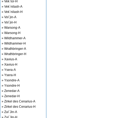
» Vek`lor-H
» Vek`nilash-A
» Vek`nilash-H
» Vol`jin-A
» Vol`jin-H
» Warsong-A
» Warsong-H
» Wildhammer-A
» Wildhammer-H
» Wrathbringer-A
» Wrathbringer-H
» Xavius-A
» Xavius-H
» Ysera-A
» Ysera-H
» Ysondre-A
» Ysondre-H
» Zenedar-A
» Zenedar-H
» Zirkel des Cenarius-A
» Zirkel des Cenarius-H
» Zul`Jin-A
» Zul`Jin-H