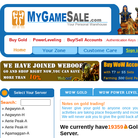
Buy Gold
PowerLeveling
Buy/Sell Accounts
|
|
|
Authentication Keys
Sign i
Select Your Server
Search:
Notes on gold trading!
Never give your gold to anyone once you 
» Aegwynn-A
activities are taking place frequently and incr
» Aegwynn-H
We will never ask you to give the gold back aft
» Aerie Peak-A
We currently have
19359
Gol
» Aerie Peak-H
Server.
» Agamaggan-A