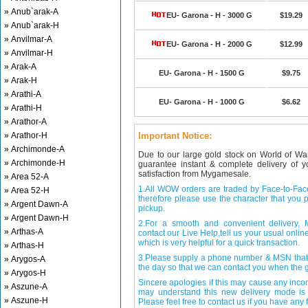
» Anub`arak-A
EU- Garona - H - 3000 G
$19.29
» Anub`arak-H
» Anvilmar-A
EU- Garona - H - 2000 G
$12.99
» Anvilmar-H
» Arak-A
EU- Garona - H - 1500 G
$9.75
» Arak-H
» Arathi-A
EU- Garona - H - 1000 G
$6.62
» Arathi-H
» Arathor-A
» Arathor-H
Important Notice:
» Archimonde-A
Due to our large gold stock on World of Wa
» Archimonde-H
guarantee instant & complete delivery of
satisfaction from Mygamesale.
» Area 52-A
1.All WOW orders are traded by Face-to-Face 
» Area 52-H
therefore please use the character that you p
» Argent Dawn-A
pickup.
» Argent Dawn-H
2.For a smooth and convenient delivery
» Arthas-A
contact our Live Help,tell us your usual onli
which is very helpful for a quick transaction.
» Arthas-H
3.Please supply a phone number & MSN that 
» Arygos-A
the day so that we can contact you when the g
» Arygos-H
Sincere apologies if this may cause any inco
» Aszune-A
may understand this new delivery mode is 
» Aszune-H
Please feel free to contact us if you have any f