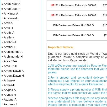
» Anub`arak-A
EU- Darkmoon Faire - H - 3000 G
$20
» Anub`arak-H
» Anvilmar-A
EU- Darkmoon Faire - H - 2000 G
$14
» Anvilmar-H
» Arak-A
EU- Darkmoon Faire - H - 1500 G
$10
» Arak-H
» Arathi-A
EU- Darkmoon Faire - H - 1000 G
$7
» Arathi-H
» Arathor-A
» Arathor-H
Important Notice:
» Archimonde-A
Due to our large gold stock on World of Wa
» Archimonde-H
guarantee instant & complete delivery of
satisfaction from Mygamesale.
» Area 52-A
1.All WOW orders are traded by Face-to-Face 
» Area 52-H
therefore please use the character that you p
» Argent Dawn-A
pickup.
» Argent Dawn-H
2.For a smooth and convenient delivery
» Arthas-A
contact our Live Help,tell us your usual onli
which is very helpful for a quick transaction.
» Arthas-H
3.Please supply a phone number & MSN that 
» Arygos-A
the day so that we can contact you when the g
» Arygos-H
Sincere apologies if this may cause any inco
» Aszune-A
may understand this new delivery mode is 
» Aszune-H
Please feel free to contact us if you have any f