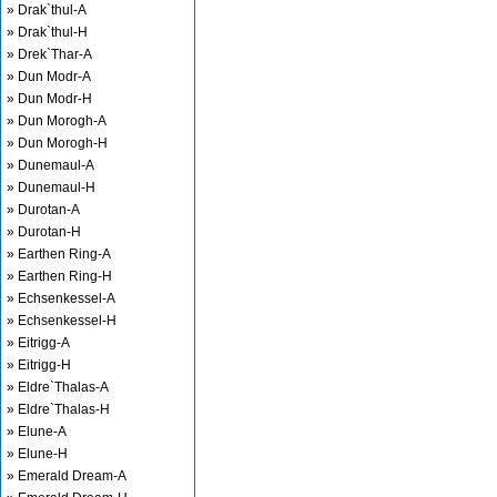
» Drak`thul-A
» Drak`thul-H
» Drek`Thar-A
» Dun Modr-A
» Dun Modr-H
» Dun Morogh-A
» Dun Morogh-H
» Dunemaul-A
» Dunemaul-H
» Durotan-A
» Durotan-H
» Earthen Ring-A
» Earthen Ring-H
» Echsenkessel-A
» Echsenkessel-H
» Eitrigg-A
» Eitrigg-H
» Eldre`Thalas-A
» Eldre`Thalas-H
» Elune-A
» Elune-H
» Emerald Dream-A