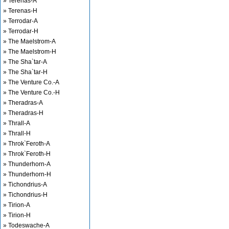
» Terenas-A
» Terenas-H
» Terrodar-A
» Terrodar-H
» The Maelstrom-A
» The Maelstrom-H
» The Sha`tar-A
» The Sha`tar-H
» The Venture Co.-A
» The Venture Co.-H
» Theradras-A
» Theradras-H
» Thrall-A
» Thrall-H
» Throk`Feroth-A
» Throk`Feroth-H
» Thunderhorn-A
» Thunderhorn-H
» Tichondrius-A
» Tichondrius-H
» Tirion-A
» Tirion-H
» Todeswache-A