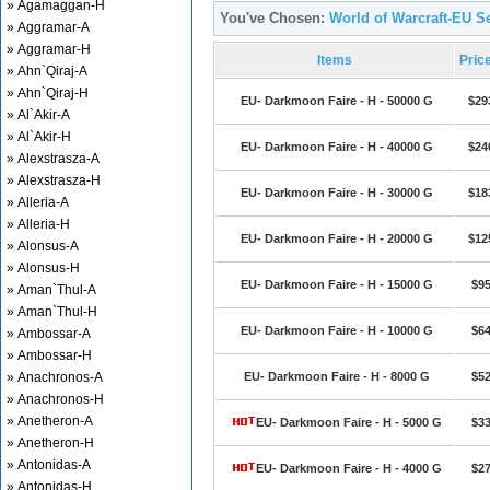
» Agamaggan-H
You've Chosen:
World of Warcraft-EU S
» Aggramar-A
» Aggramar-H
Items
Pric
» Ahn`Qiraj-A
» Ahn`Qiraj-H
EU- Darkmoon Faire - H - 50000 G
$29
» Al`Akir-A
» Al`Akir-H
EU- Darkmoon Faire - H - 40000 G
$24
» Alexstrasza-A
» Alexstrasza-H
EU- Darkmoon Faire - H - 30000 G
$18
» Alleria-A
» Alleria-H
EU- Darkmoon Faire - H - 20000 G
$12
» Alonsus-A
» Alonsus-H
EU- Darkmoon Faire - H - 15000 G
$95
» Aman`Thul-A
» Aman`Thul-H
EU- Darkmoon Faire - H - 10000 G
$64
» Ambossar-A
» Ambossar-H
» Anachronos-A
EU- Darkmoon Faire - H - 8000 G
$52
» Anachronos-H
» Anetheron-A
EU- Darkmoon Faire - H - 5000 G
$33
» Anetheron-H
» Antonidas-A
EU- Darkmoon Faire - H - 4000 G
$27
» Antonidas-H