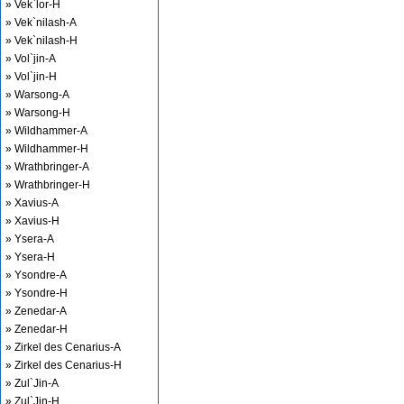
» Vek`lor-H
» Vek`nilash-A
» Vek`nilash-H
» Vol`jin-A
» Vol`jin-H
» Warsong-A
» Warsong-H
» Wildhammer-A
» Wildhammer-H
» Wrathbringer-A
» Wrathbringer-H
» Xavius-A
» Xavius-H
» Ysera-A
» Ysera-H
» Ysondre-A
» Ysondre-H
» Zenedar-A
» Zenedar-H
» Zirkel des Cenarius-A
» Zirkel des Cenarius-H
» Zul`Jin-A
» Zul`Jin-H