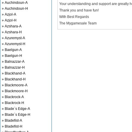
» Auchindoun-A
Your understanding and support are greatly 
» Auchindoun-H
Thank you and have fun!
» Azjol-A
With Best Regards
» Azjol-H
The Mygamesale Team
» Azshara-A
» Azshara-H
» Azuremyst-A
» Azuremyst-H
» Baelgun-A
» Baelgun-H
» Balnazzar-A
» Balnazzar-H
» Blackhand-A
» Blackhand-H
» Blackmoore-A
» Blackmoore-H
» Blackrock-A
» Blackrock-H
» Blade`s Edge-A
» Blade`s Edge-H
» Bladefist-A
» Bladefist-H