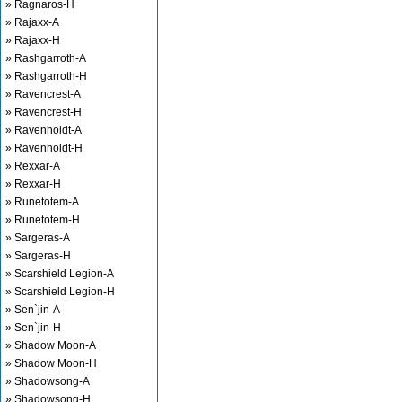
» Ragnaros-H
» Rajaxx-A
» Rajaxx-H
» Rashgarroth-A
» Rashgarroth-H
» Ravencrest-A
» Ravencrest-H
» Ravenholdt-A
» Ravenholdt-H
» Rexxar-A
» Rexxar-H
» Runetotem-A
» Runetotem-H
» Sargeras-A
» Sargeras-H
» Scarshield Legion-A
» Scarshield Legion-H
» Sen`jin-A
» Sen`jin-H
» Shadow Moon-A
» Shadow Moon-H
» Shadowsong-A
» Shadowsong-H