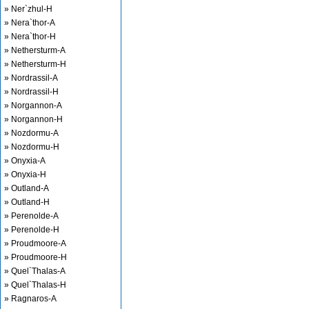
» Ner`zhul-H
» Nera`thor-A
» Nera`thor-H
» Nethersturm-A
» Nethersturm-H
» Nordrassil-A
» Nordrassil-H
» Norgannon-A
» Norgannon-H
» Nozdormu-A
» Nozdormu-H
» Onyxia-A
» Onyxia-H
» Outland-A
» Outland-H
» Perenolde-A
» Perenolde-H
» Proudmoore-A
» Proudmoore-H
» Quel`Thalas-A
» Quel`Thalas-H
» Ragnaros-A