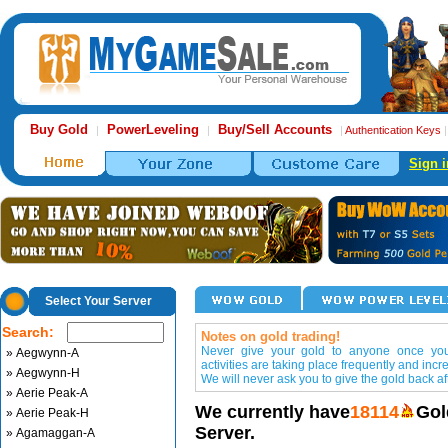
Buy Gold
PowerLeveling
Buy/Sell Accounts
|
|
|
Authentication Keys
Sign i
Select Your Server
Search:
Notes on gold trading!
Never give your gold to anyone once you 
» Aegwynn-A
activities are taking place frequently and incr
» Aegwynn-H
We will never ask you to give the gold back aft
» Aerie Peak-A
We currently have
18114
Gol
» Aerie Peak-H
Server.
» Agamaggan-A