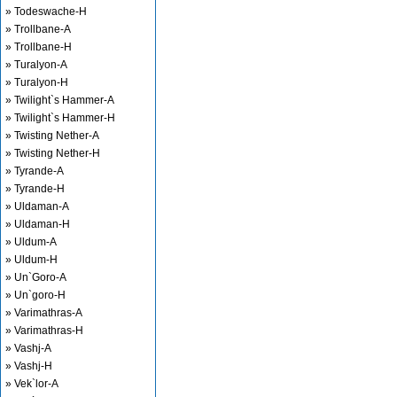
» Todeswache-H
» Trollbane-A
» Trollbane-H
» Turalyon-A
» Turalyon-H
» Twilight`s Hammer-A
» Twilight`s Hammer-H
» Twisting Nether-A
» Twisting Nether-H
» Tyrande-A
» Tyrande-H
» Uldaman-A
» Uldaman-H
» Uldum-A
» Uldum-H
» Un`Goro-A
» Un`goro-H
» Varimathras-A
» Varimathras-H
» Vashj-A
» Vashj-H
» Vek`lor-A