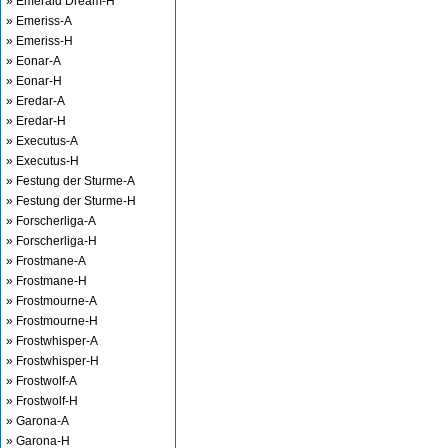
» Emerald Dream-H
» Emeriss-A
» Emeriss-H
» Eonar-A
» Eonar-H
» Eredar-A
» Eredar-H
» Executus-A
» Executus-H
» Festung der Sturme-A
» Festung der Sturme-H
» Forscherliga-A
» Forscherliga-H
» Frostmane-A
» Frostmane-H
» Frostmourne-A
» Frostmourne-H
» Frostwhisper-A
» Frostwhisper-H
» Frostwolf-A
» Frostwolf-H
» Garona-A
» Garona-H