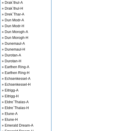
» Drak`thul-A
» Drak`thul-H
» Drek`Thar-A
» Dun Modr-A
» Dun Modr-H
» Dun Morogh-A
» Dun Morogh-H
» Dunemaul-A
» Dunemaul-H
» Durotan-A
» Durotan-H
» Earthen Ring-A
» Earthen Ring-H
» Echsenkessel-A
» Echsenkessel-H
» Eitrigg-A
» Eitrigg-H
» Eldre`Thalas-A
» Eldre`Thalas-H
» Elune-A
» Elune-H
» Emerald Dream-A