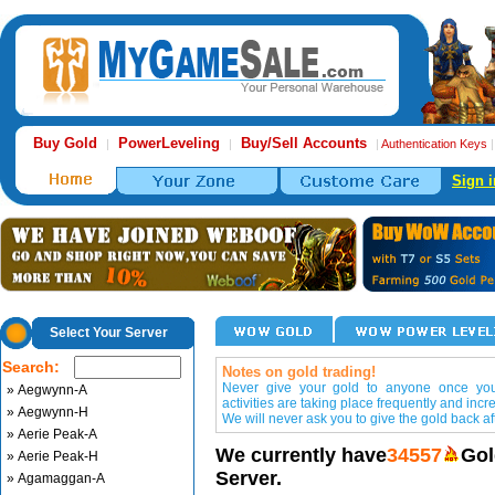
Buy Gold
PowerLeveling
Buy/Sell Accounts
|
|
|
Authentication Keys
Sign i
Select Your Server
Search:
Notes on gold trading!
Never give your gold to anyone once you 
» Aegwynn-A
activities are taking place frequently and incr
» Aegwynn-H
We will never ask you to give the gold back aft
» Aerie Peak-A
We currently have
34557
Gol
» Aerie Peak-H
Server.
» Agamaggan-A