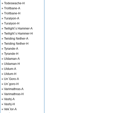
» Todeswache-H
» Trollbane-A
» Trollbane-H
» Turalyon-A
» Turalyon-H
» Twilight`s Hammer-A
» Twilight`s Hammer-H
» Twisting Nether-A
» Twisting Nether-H
» Tyrande-A
» Tyrande-H
» Uldaman-A
» Uldaman-H
» Uldum-A
» Uldum-H
» Un`Goro-A
» Un`goro-H
» Varimathras-A
» Varimathras-H
» Vashj-A
» Vashj-H
» Vek`lor-A