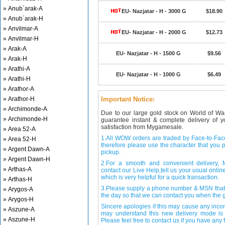
» Anub`arak-A
EU- Nazjatar - H - 3000 G
$18.90
» Anub`arak-H
» Anvilmar-A
EU- Nazjatar - H - 2000 G
$12.73
» Anvilmar-H
» Arak-A
EU- Nazjatar - H - 1500 G
$9.56
» Arak-H
» Arathi-A
EU- Nazjatar - H - 1000 G
$6.49
» Arathi-H
» Arathor-A
» Arathor-H
Important Notice:
» Archimonde-A
Due to our large gold stock on World of Wa
» Archimonde-H
guarantee instant & complete delivery of
satisfaction from Mygamesale.
» Area 52-A
1.All WOW orders are traded by Face-to-Face 
» Area 52-H
therefore please use the character that you p
» Argent Dawn-A
pickup.
» Argent Dawn-H
2.For a smooth and convenient delivery
» Arthas-A
contact our Live Help,tell us your usual onli
which is very helpful for a quick transaction.
» Arthas-H
3.Please supply a phone number & MSN that 
» Arygos-A
the day so that we can contact you when the g
» Arygos-H
Sincere apologies if this may cause any inco
» Aszune-A
may understand this new delivery mode is 
» Aszune-H
Please feel free to contact us if you have any f