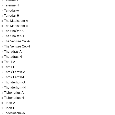
» Terenas-A
» Terenas-H
» Terrodar-A
» Terrodar-H
» The Maelstrom-A
» The Maelstrom-H
» The Sha`tar-A
» The Sha`tar-H
» The Venture Co.-A
» The Venture Co.-H
» Theradras-A
» Theradras-H
» Thrall-A
» Thrall-H
» Throk`Feroth-A
» Throk`Feroth-H
» Thunderhorn-A
» Thunderhorn-H
» Tichondrius-A
» Tichondrius-H
» Tirion-A
» Tirion-H
» Todeswache-A