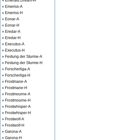
» Emerald Dream-H
» Emeriss-A
» Emeriss-H
» Eonar-A
» Eonar-H
» Eredar-A
» Eredar-H
» Executus-A
» Executus-H
» Festung der Sturme-A
» Festung der Sturme-H
» Forscherliga-A
» Forscherliga-H
» Frostmane-A
» Frostmane-H
» Frostmourne-A
» Frostmourne-H
» Frostwhisper-A
» Frostwhisper-H
» Frostwolf-A
» Frostwolf-H
» Garona-A
» Garona-H