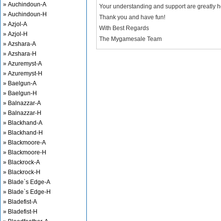
» Auchindoun-A
Your understanding and support are greatly 
» Auchindoun-H
Thank you and have fun!
» Azjol-A
With Best Regards
» Azjol-H
The Mygamesale Team
» Azshara-A
» Azshara-H
» Azuremyst-A
» Azuremyst-H
» Baelgun-A
» Baelgun-H
» Balnazzar-A
» Balnazzar-H
» Blackhand-A
» Blackhand-H
» Blackmoore-A
» Blackmoore-H
» Blackrock-A
» Blackrock-H
» Blade`s Edge-A
» Blade`s Edge-H
» Bladefist-A
» Bladefist-H