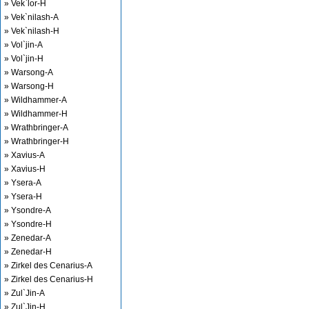
» Vek`lor-H
» Vek`nilash-A
» Vek`nilash-H
» Vol`jin-A
» Vol`jin-H
» Warsong-A
» Warsong-H
» Wildhammer-A
» Wildhammer-H
» Wrathbringer-A
» Wrathbringer-H
» Xavius-A
» Xavius-H
» Ysera-A
» Ysera-H
» Ysondre-A
» Ysondre-H
» Zenedar-A
» Zenedar-H
» Zirkel des Cenarius-A
» Zirkel des Cenarius-H
» Zul`Jin-A
» Zul`Jin-H