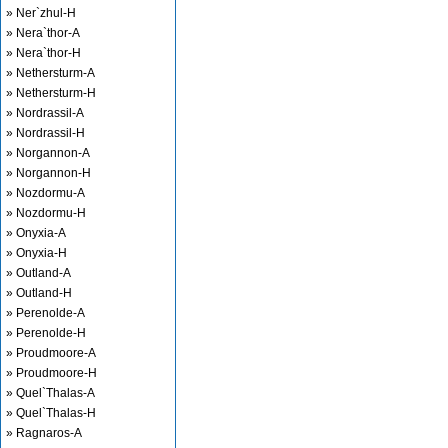
» Ner`zhul-H
» Nera`thor-A
» Nera`thor-H
» Nethersturm-A
» Nethersturm-H
» Nordrassil-A
» Nordrassil-H
» Norgannon-A
» Norgannon-H
» Nozdormu-A
» Nozdormu-H
» Onyxia-A
» Onyxia-H
» Outland-A
» Outland-H
» Perenolde-A
» Perenolde-H
» Proudmoore-A
» Proudmoore-H
» Quel`Thalas-A
» Quel`Thalas-H
» Ragnaros-A