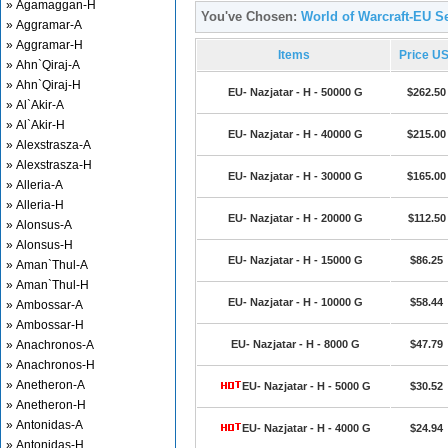
» Agamaggan-H
You've Chosen:
World of Warcraft-EU Se
» Aggramar-A
» Aggramar-H
Items
Price U
» Ahn`Qiraj-A
» Ahn`Qiraj-H
EU- Nazjatar - H - 50000 G
$262.50
» Al`Akir-A
» Al`Akir-H
EU- Nazjatar - H - 40000 G
$215.00
» Alexstrasza-A
» Alexstrasza-H
EU- Nazjatar - H - 30000 G
$165.00
» Alleria-A
» Alleria-H
EU- Nazjatar - H - 20000 G
$112.50
» Alonsus-A
» Alonsus-H
EU- Nazjatar - H - 15000 G
$86.25
» Aman`Thul-A
» Aman`Thul-H
EU- Nazjatar - H - 10000 G
$58.44
» Ambossar-A
» Ambossar-H
» Anachronos-A
EU- Nazjatar - H - 8000 G
$47.79
» Anachronos-H
» Anetheron-A
EU- Nazjatar - H - 5000 G
$30.52
» Anetheron-H
» Antonidas-A
EU- Nazjatar - H - 4000 G
$24.94
» Antonidas-H