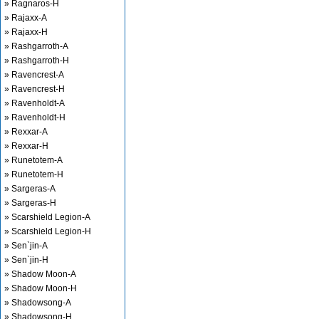
» Ragnaros-H
» Rajaxx-A
» Rajaxx-H
» Rashgarroth-A
» Rashgarroth-H
» Ravencrest-A
» Ravencrest-H
» Ravenholdt-A
» Ravenholdt-H
» Rexxar-A
» Rexxar-H
» Runetotem-A
» Runetotem-H
» Sargeras-A
» Sargeras-H
» Scarshield Legion-A
» Scarshield Legion-H
» Sen`jin-A
» Sen`jin-H
» Shadow Moon-A
» Shadow Moon-H
» Shadowsong-A
» Shadowsong-H