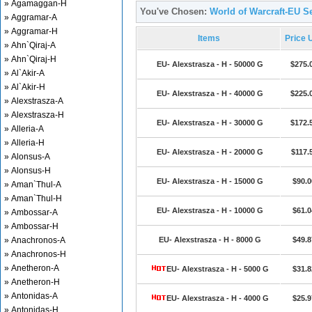
» Agamaggan-H
You've Chosen:
World of Warcraft-EU Se
» Aggramar-A
» Aggramar-H
Items
Price 
» Ahn`Qiraj-A
» Ahn`Qiraj-H
EU- Alexstrasza - H - 50000 G
$275.
» Al`Akir-A
» Al`Akir-H
EU- Alexstrasza - H - 40000 G
$225.
» Alexstrasza-A
» Alexstrasza-H
EU- Alexstrasza - H - 30000 G
$172.
» Alleria-A
» Alleria-H
EU- Alexstrasza - H - 20000 G
$117.
» Alonsus-A
» Alonsus-H
EU- Alexstrasza - H - 15000 G
$90.0
» Aman`Thul-A
» Aman`Thul-H
EU- Alexstrasza - H - 10000 G
$61.0
» Ambossar-A
» Ambossar-H
» Anachronos-A
EU- Alexstrasza - H - 8000 G
$49.8
» Anachronos-H
» Anetheron-A
EU- Alexstrasza - H - 5000 G
$31.8
» Anetheron-H
» Antonidas-A
EU- Alexstrasza - H - 4000 G
$25.9
» Antonidas-H