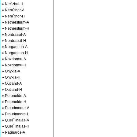
» Ner`zhul-H
» Nera`thor-A
» Nera`thor-H
» Nethersturm-A
» Nethersturm-H
» Nordrassil-A
» Nordrassil-H
» Norgannon-A
» Norgannon-H
» Nozdormu-A
» Nozdormu-H
» Onyxia-A
» Onyxia-H
» Outland-A
» Outland-H
» Perenolde-A
» Perenolde-H
» Proudmoore-A
» Proudmoore-H
» Quel`Thalas-A
» Quel`Thalas-H
» Ragnaros-A