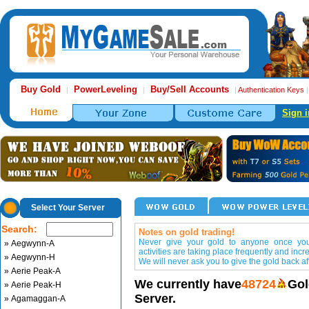
Buy Gold
PowerLeveling
Buy/Sell Accounts
|
|
|
Authentication Keys
Sign i
Select Your Server
Search:
Notes on gold trading!
Never give your gold to anyone once you 
» Aegwynn-A
activities are taking place frequently and incr
» Aegwynn-H
We will never ask you to give the gold back aft
» Aerie Peak-A
We currently have
48724
Gol
» Aerie Peak-H
Server.
» Agamaggan-A