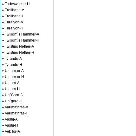
» Todeswache-H
» Trollbane-A
» Trollbane-H
» Turalyon-A
» Turalyon-H
» Twilight`s Hammer-A
» Twilight`s Hammer-H
» Twisting Nether-A
» Twisting Nether-H
» Tyrande-A
» Tyrande-H
» Uldaman-A
» Uldaman-H
» Uldum-A
» Uldum-H
» Un`Goro-A
» Un`goro-H
» Varimathras-A
» Varimathras-H
» Vashj-A
» Vashj-H
» Vek`lor-A