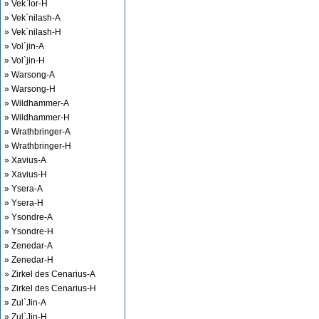
» Vek`lor-H
» Vek`nilash-A
» Vek`nilash-H
» Vol`jin-A
» Vol`jin-H
» Warsong-A
» Warsong-H
» Wildhammer-A
» Wildhammer-H
» Wrathbringer-A
» Wrathbringer-H
» Xavius-A
» Xavius-H
» Ysera-A
» Ysera-H
» Ysondre-A
» Ysondre-H
» Zenedar-A
» Zenedar-H
» Zirkel des Cenarius-A
» Zirkel des Cenarius-H
» Zul`Jin-A
» Zul`Jin-H