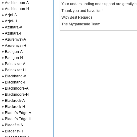
» Auchindoun-A
Your understanding and support are greatly 
» Auchindoun-H
Thank you and have fun!
» Azjol-A
With Best Regards
» Azjol-H
The Mygamesale Team
» Azshara-A
» Azshara-H
» Azuremyst-A
» Azuremyst-H
» Baelgun-A
» Baelgun-H
» Balnazzar-A
» Balnazzar-H
» Blackhand-A
» Blackhand-H
» Blackmoore-A
» Blackmoore-H
» Blackrock-A
» Blackrock-H
» Blade`s Edge-A
» Blade`s Edge-H
» Bladefist-A
» Bladefist-H