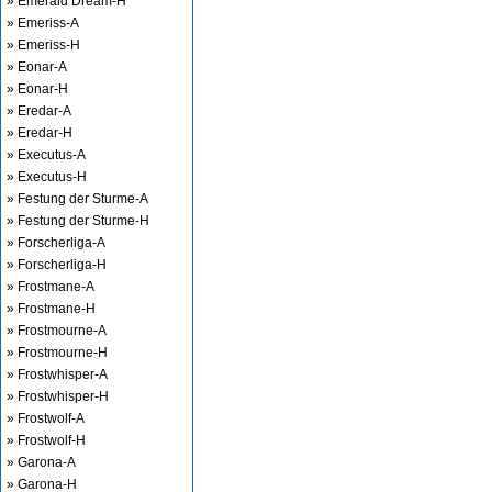
» Emerald Dream-H
» Emeriss-A
» Emeriss-H
» Eonar-A
» Eonar-H
» Eredar-A
» Eredar-H
» Executus-A
» Executus-H
» Festung der Sturme-A
» Festung der Sturme-H
» Forscherliga-A
» Forscherliga-H
» Frostmane-A
» Frostmane-H
» Frostmourne-A
» Frostmourne-H
» Frostwhisper-A
» Frostwhisper-H
» Frostwolf-A
» Frostwolf-H
» Garona-A
» Garona-H