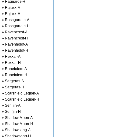
» Ragnaros-H
» Rajaxx-A
» Rajaxx-H
» Rashgarroth-A
» Rashgarroth-H
» Ravencrest-A
» Ravencrest-H
» Ravenholdt-A
» Ravenholdt-H
» Rexxar-A
» Rexxar-H
» Runetotem-A
» Runetotem-H
» Sargeras-A
» Sargeras-H
» Scarshield Legion-A
» Scarshield Legion-H
» Sen`jin-A
» Sen`jin-H
» Shadow Moon-A
» Shadow Moon-H
» Shadowsong-A
» Shadowsong-H