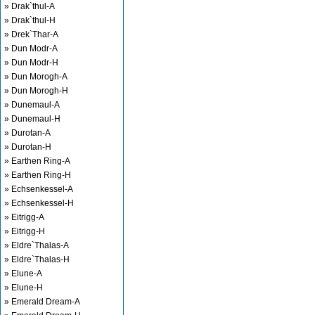
» Drak`thul-A
» Drak`thul-H
» Drek`Thar-A
» Dun Modr-A
» Dun Modr-H
» Dun Morogh-A
» Dun Morogh-H
» Dunemaul-A
» Dunemaul-H
» Durotan-A
» Durotan-H
» Earthen Ring-A
» Earthen Ring-H
» Echsenkessel-A
» Echsenkessel-H
» Eitrigg-A
» Eitrigg-H
» Eldre`Thalas-A
» Eldre`Thalas-H
» Elune-A
» Elune-H
» Emerald Dream-A