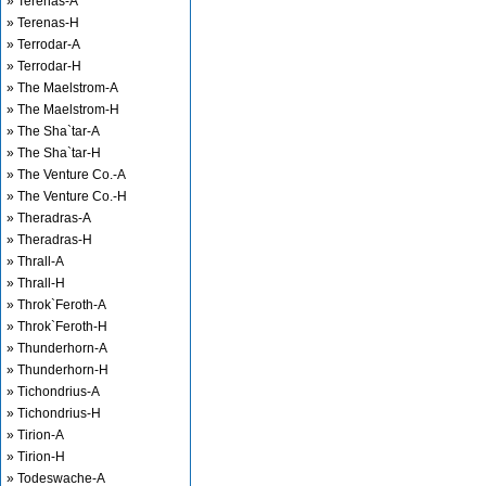
» Terenas-A
» Terenas-H
» Terrodar-A
» Terrodar-H
» The Maelstrom-A
» The Maelstrom-H
» The Sha`tar-A
» The Sha`tar-H
» The Venture Co.-A
» The Venture Co.-H
» Theradras-A
» Theradras-H
» Thrall-A
» Thrall-H
» Throk`Feroth-A
» Throk`Feroth-H
» Thunderhorn-A
» Thunderhorn-H
» Tichondrius-A
» Tichondrius-H
» Tirion-A
» Tirion-H
» Todeswache-A