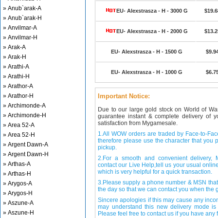
» Anub`arak-A
EU- Alexstrasza - H - 3000 G
$19.6
» Anub`arak-H
» Anvilmar-A
EU- Alexstrasza - H - 2000 G
$13.2
» Anvilmar-H
» Arak-A
EU- Alexstrasza - H - 1500 G
$9.9
» Arak-H
» Arathi-A
EU- Alexstrasza - H - 1000 G
$6.7
» Arathi-H
» Arathor-A
» Arathor-H
Important Notice:
» Archimonde-A
Due to our large gold stock on World of Wa
» Archimonde-H
guarantee instant & complete delivery of
satisfaction from Mygamesale.
» Area 52-A
1.All WOW orders are traded by Face-to-Face 
» Area 52-H
therefore please use the character that you p
» Argent Dawn-A
pickup.
» Argent Dawn-H
2.For a smooth and convenient delivery
» Arthas-A
contact our Live Help,tell us your usual onli
which is very helpful for a quick transaction.
» Arthas-H
3.Please supply a phone number & MSN that 
» Arygos-A
the day so that we can contact you when the g
» Arygos-H
Sincere apologies if this may cause any inco
» Aszune-A
may understand this new delivery mode is 
» Aszune-H
Please feel free to contact us if you have any f