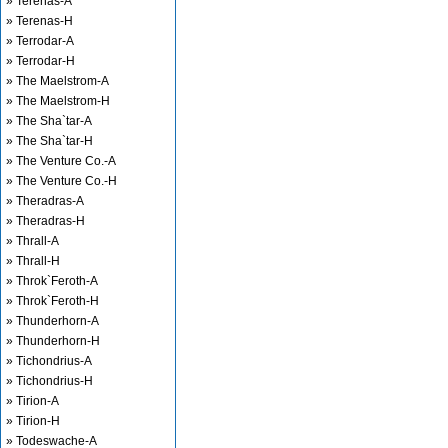
» Terenas-A
» Terenas-H
» Terrodar-A
» Terrodar-H
» The Maelstrom-A
» The Maelstrom-H
» The Sha`tar-A
» The Sha`tar-H
» The Venture Co.-A
» The Venture Co.-H
» Theradras-A
» Theradras-H
» Thrall-A
» Thrall-H
» Throk`Feroth-A
» Throk`Feroth-H
» Thunderhorn-A
» Thunderhorn-H
» Tichondrius-A
» Tichondrius-H
» Tirion-A
» Tirion-H
» Todeswache-A