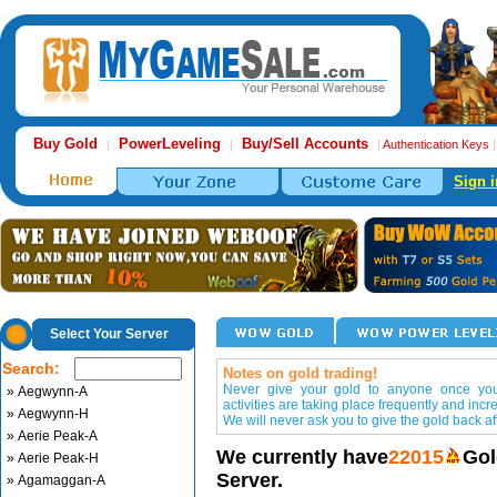
Buy Gold
PowerLeveling
Buy/Sell Accounts
|
|
|
Authentication Keys
Sign i
Select Your Server
Search:
Notes on gold trading!
Never give your gold to anyone once you 
» Aegwynn-A
activities are taking place frequently and incr
» Aegwynn-H
We will never ask you to give the gold back aft
» Aerie Peak-A
We currently have
22015
Gol
» Aerie Peak-H
Server.
» Agamaggan-A