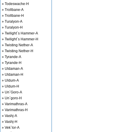
» Todeswache-H
» Trollbane-A
» Trollbane-H
» Turalyon-A
» Turalyon-H
» Twilight`s Hammer-A
» Twilight`s Hammer-H
» Twisting Nether-A
» Twisting Nether-H
» Tyrande-A
» Tyrande-H
» Uldaman-A
» Uldaman-H
» Uldum-A
» Uldum-H
» Un`Goro-A
» Un`goro-H
» Varimathras-A
» Varimathras-H
» Vashj-A
» Vashj-H
» Vek`lor-A