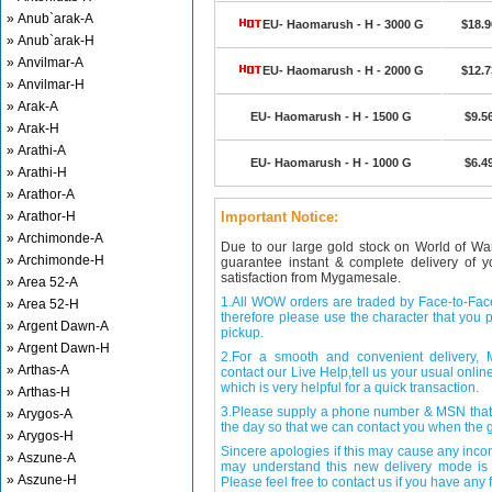
» Anub`arak-A
EU- Haomarush - H - 3000 G
$18.9
» Anub`arak-H
» Anvilmar-A
EU- Haomarush - H - 2000 G
$12.7
» Anvilmar-H
» Arak-A
EU- Haomarush - H - 1500 G
$9.5
» Arak-H
» Arathi-A
EU- Haomarush - H - 1000 G
$6.4
» Arathi-H
» Arathor-A
» Arathor-H
Important Notice:
» Archimonde-A
Due to our large gold stock on World of Wa
» Archimonde-H
guarantee instant & complete delivery of
satisfaction from Mygamesale.
» Area 52-A
1.All WOW orders are traded by Face-to-Face 
» Area 52-H
therefore please use the character that you p
» Argent Dawn-A
pickup.
» Argent Dawn-H
2.For a smooth and convenient delivery
» Arthas-A
contact our Live Help,tell us your usual onli
which is very helpful for a quick transaction.
» Arthas-H
3.Please supply a phone number & MSN that 
» Arygos-A
the day so that we can contact you when the g
» Arygos-H
Sincere apologies if this may cause any inco
» Aszune-A
may understand this new delivery mode is 
» Aszune-H
Please feel free to contact us if you have any f