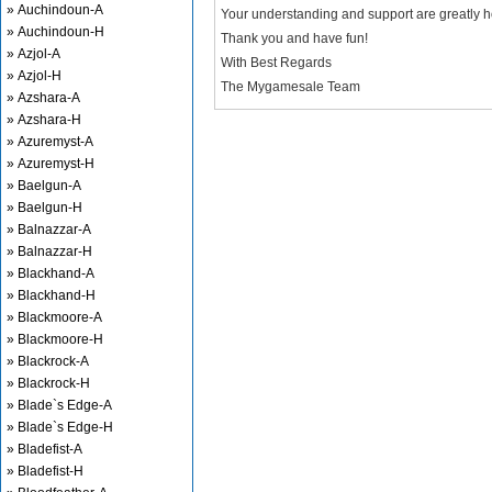
» Auchindoun-A
Your understanding and support are greatly 
» Auchindoun-H
Thank you and have fun!
» Azjol-A
With Best Regards
» Azjol-H
The Mygamesale Team
» Azshara-A
» Azshara-H
» Azuremyst-A
» Azuremyst-H
» Baelgun-A
» Baelgun-H
» Balnazzar-A
» Balnazzar-H
» Blackhand-A
» Blackhand-H
» Blackmoore-A
» Blackmoore-H
» Blackrock-A
» Blackrock-H
» Blade`s Edge-A
» Blade`s Edge-H
» Bladefist-A
» Bladefist-H