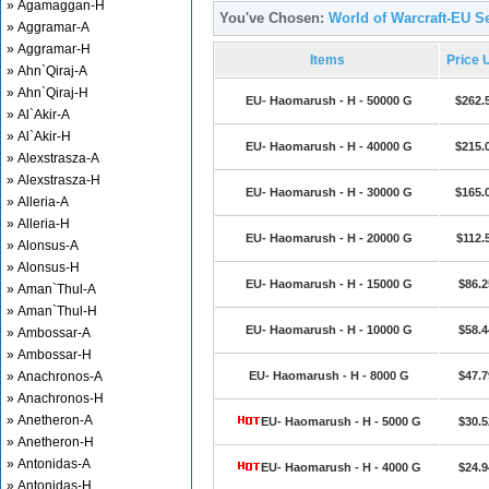
» Agamaggan-H
You've Chosen:
World of Warcraft-EU S
» Aggramar-A
» Aggramar-H
Items
Price 
» Ahn`Qiraj-A
» Ahn`Qiraj-H
EU- Haomarush - H - 50000 G
$262.
» Al`Akir-A
» Al`Akir-H
EU- Haomarush - H - 40000 G
$215.
» Alexstrasza-A
» Alexstrasza-H
EU- Haomarush - H - 30000 G
$165.
» Alleria-A
» Alleria-H
EU- Haomarush - H - 20000 G
$112.
» Alonsus-A
» Alonsus-H
EU- Haomarush - H - 15000 G
$86.2
» Aman`Thul-A
» Aman`Thul-H
EU- Haomarush - H - 10000 G
$58.4
» Ambossar-A
» Ambossar-H
» Anachronos-A
EU- Haomarush - H - 8000 G
$47.7
» Anachronos-H
» Anetheron-A
EU- Haomarush - H - 5000 G
$30.5
» Anetheron-H
» Antonidas-A
EU- Haomarush - H - 4000 G
$24.9
» Antonidas-H