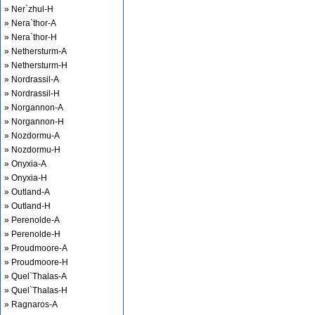
» Ner`zhul-H
» Nera`thor-A
» Nera`thor-H
» Nethersturm-A
» Nethersturm-H
» Nordrassil-A
» Nordrassil-H
» Norgannon-A
» Norgannon-H
» Nozdormu-A
» Nozdormu-H
» Onyxia-A
» Onyxia-H
» Outland-A
» Outland-H
» Perenolde-A
» Perenolde-H
» Proudmoore-A
» Proudmoore-H
» Quel`Thalas-A
» Quel`Thalas-H
» Ragnaros-A