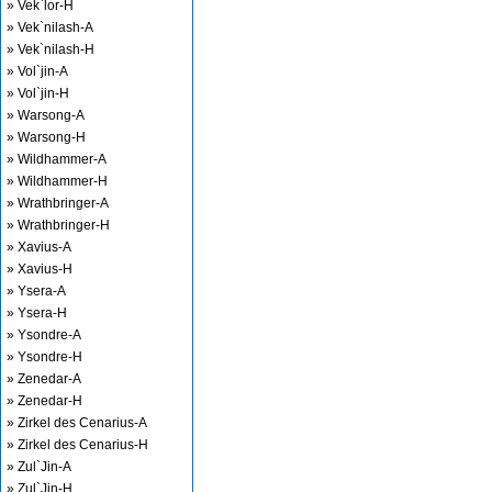
» Vek`lor-H
» Vek`nilash-A
» Vek`nilash-H
» Vol`jin-A
» Vol`jin-H
» Warsong-A
» Warsong-H
» Wildhammer-A
» Wildhammer-H
» Wrathbringer-A
» Wrathbringer-H
» Xavius-A
» Xavius-H
» Ysera-A
» Ysera-H
» Ysondre-A
» Ysondre-H
» Zenedar-A
» Zenedar-H
» Zirkel des Cenarius-A
» Zirkel des Cenarius-H
» Zul`Jin-A
» Zul`Jin-H