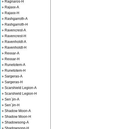
» Ragnaros-H
» Rajaxx-A
» Rajaxx-H
» Rashgarroth-A
» Rashgarroth-H
» Ravencrest-A
» Ravencrest-H
» Ravenholdt-A
» Ravenholdt-H
» Rexxar-A
» Rexxar-H
» Runetotem-A
» Runetotem-H
» Sargeras-A
» Sargeras-H
» Scarshield Legion-A
» Scarshield Legion-H
» Sen`jin-A
» Sen`jin-H
» Shadow Moon-A
» Shadow Moon-H
» Shadowsong-A
» Shadowsong-H