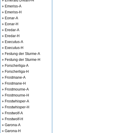
» Emerald Dream-H
» Emeriss-A
» Emeriss-H
» Eonar-A
» Eonar-H
» Eredar-A
» Eredar-H
» Executus-A
» Executus-H
» Festung der Sturme-A
» Festung der Sturme-H
» Forscherliga-A
» Forscherliga-H
» Frostmane-A
» Frostmane-H
» Frostmourne-A
» Frostmourne-H
» Frostwhisper-A
» Frostwhisper-H
» Frostwolf-A
» Frostwolf-H
» Garona-A
» Garona-H