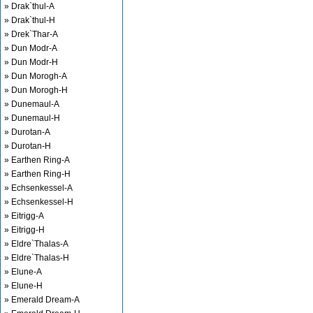
» Drak`thul-A
» Drak`thul-H
» Drek`Thar-A
» Dun Modr-A
» Dun Modr-H
» Dun Morogh-A
» Dun Morogh-H
» Dunemaul-A
» Dunemaul-H
» Durotan-A
» Durotan-H
» Earthen Ring-A
» Earthen Ring-H
» Echsenkessel-A
» Echsenkessel-H
» Eitrigg-A
» Eitrigg-H
» Eldre`Thalas-A
» Eldre`Thalas-H
» Elune-A
» Elune-H
» Emerald Dream-A