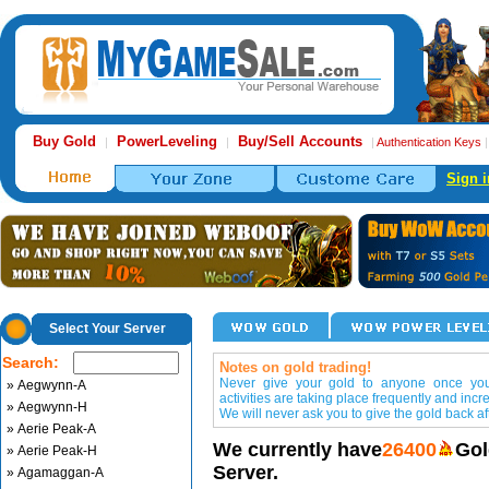
Buy Gold
PowerLeveling
Buy/Sell Accounts
|
|
|
Authentication Keys
Sign i
Select Your Server
Search:
Notes on gold trading!
Never give your gold to anyone once you 
» Aegwynn-A
activities are taking place frequently and incr
» Aegwynn-H
We will never ask you to give the gold back aft
» Aerie Peak-A
We currently have
26400
Gol
» Aerie Peak-H
Server.
» Agamaggan-A