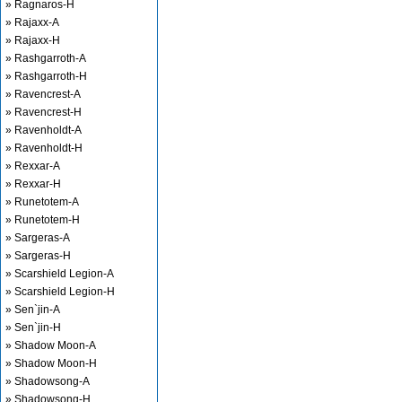
» Ragnaros-H
» Rajaxx-A
» Rajaxx-H
» Rashgarroth-A
» Rashgarroth-H
» Ravencrest-A
» Ravencrest-H
» Ravenholdt-A
» Ravenholdt-H
» Rexxar-A
» Rexxar-H
» Runetotem-A
» Runetotem-H
» Sargeras-A
» Sargeras-H
» Scarshield Legion-A
» Scarshield Legion-H
» Sen`jin-A
» Sen`jin-H
» Shadow Moon-A
» Shadow Moon-H
» Shadowsong-A
» Shadowsong-H