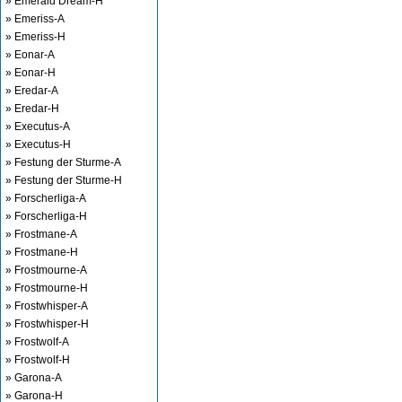
» Emerald Dream-H
» Emeriss-A
» Emeriss-H
» Eonar-A
» Eonar-H
» Eredar-A
» Eredar-H
» Executus-A
» Executus-H
» Festung der Sturme-A
» Festung der Sturme-H
» Forscherliga-A
» Forscherliga-H
» Frostmane-A
» Frostmane-H
» Frostmourne-A
» Frostmourne-H
» Frostwhisper-A
» Frostwhisper-H
» Frostwolf-A
» Frostwolf-H
» Garona-A
» Garona-H