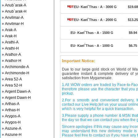
» Anub`arak-A
EU- Kael`Thas - A - 3000 G
$19.68
» Anub`arak-H
» Anvilmar-A
EU- Kael`Thas - A - 2000 G
$13.25
» Anvilmar-H
» Arak-A
EU- Kael`Thas - A - 1500 G
$9.94
» Arak-H
» Arathi-A
EU- Kael`Thas - A - 1000 G
$6.75
» Arathi-H
» Arathor-A
» Arathor-H
Important Notice:
» Archimonde-A
Due to our large gold stock on World of Wa
» Archimonde-H
guarantee instant & complete delivery of
satisfaction from Mygamesale.
» Area 52-A
1.All WOW orders are traded by Face-to-Face 
» Area 52-H
therefore please use the character that you p
» Argent Dawn-A
pickup.
» Argent Dawn-H
2.For a smooth and convenient delivery
» Arthas-A
contact our Live Help,tell us your usual onli
which is very helpful for a quick transaction.
» Arthas-H
3.Please supply a phone number & MSN that 
» Arygos-A
the day so that we can contact you when the g
» Arygos-H
Sincere apologies if this may cause any inco
» Aszune-A
may understand this new delivery mode is 
» Aszune-H
Please feel free to contact us if you have any f