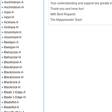
» Auchindoun-A
Your understanding and support are greatly 
» Auchindoun-H
Thank you and have fun!
» Azjol-A
With Best Regards
» Azjol-H
The Mygamesale Team
» Azshara-A
» Azshara-H
» Azuremyst-A
» Azuremyst-H
» Baelgun-A
» Baelgun-H
» Balnazzar-A
» Balnazzar-H
» Blackhand-A
» Blackhand-H
» Blackmoore-A
» Blackmoore-H
» Blackrock-A
» Blackrock-H
» Blade`s Edge-A
» Blade`s Edge-H
» Bladefist-A
» Bladefist-H