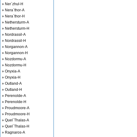
» Ner`zhul-H
» Nera`thor-A
» Nera`thor-H
» Nethersturm-A
» Nethersturm-H
» Nordrassil-A
» Nordrassil-H
» Norgannon-A
» Norgannon-H
» Nozdormu-A
» Nozdormu-H
» Onyxia-A
» Onyxia-H
» Outland-A
» Outland-H
» Perenolde-A
» Perenolde-H
» Proudmoore-A
» Proudmoore-H
» Quel`Thalas-A
» Quel`Thalas-H
» Ragnaros-A