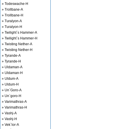
» Todeswache-H
» Trollbane-A
» Trollbane-H
» Turalyon-A
» Turalyon-H
» Twilight`s Hammer-A
» Twilight`s Hammer-H
» Twisting Nether-A
» Twisting Nether-H
» Tyrande-A
» Tyrande-H
» Uldaman-A
» Uldaman-H
» Uldum-A
» Uldum-H
» Un`Goro-A
» Un`goro-H
» Varimathras-A
» Varimathras-H
» Vashj-A
» Vashj-H
» Vek`lor-A