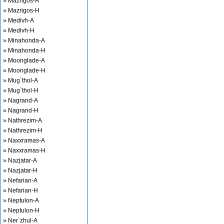
» Mazrigos-A
» Mazrigos-H
» Medivh-A
» Medivh-H
» Minahonda-A
» Minahonda-H
» Moonglade-A
» Moonglade-H
» Mug`thol-A
» Mug`thol-H
» Nagrand-A
» Nagrand-H
» Nathrezim-A
» Nathrezim-H
» Naxxramas-A
» Naxxramas-H
» Nazjatar-A
» Nazjatar-H
» Nefarian-A
» Nefarian-H
» Neptulon-A
» Neptulon-H
» Ner`zhul-A