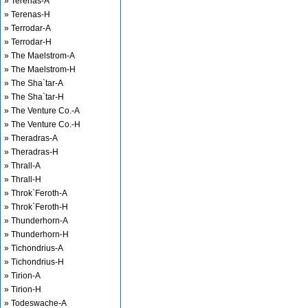
» Terenas-A
» Terenas-H
» Terrodar-A
» Terrodar-H
» The Maelstrom-A
» The Maelstrom-H
» The Sha`tar-A
» The Sha`tar-H
» The Venture Co.-A
» The Venture Co.-H
» Theradras-A
» Theradras-H
» Thrall-A
» Thrall-H
» Throk`Feroth-A
» Throk`Feroth-H
» Thunderhorn-A
» Thunderhorn-H
» Tichondrius-A
» Tichondrius-H
» Tirion-A
» Tirion-H
» Todeswache-A