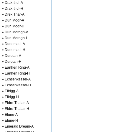
» Drak`thul-A
» Drak`thul-H
» Drek`Thar-A
» Dun Modr-A
» Dun Modr-H
» Dun Morogh-A
» Dun Morogh-H
» Dunemaul-A
» Dunemaul-H
» Durotan-A
» Durotan-H
» Earthen Ring-A
» Earthen Ring-H
» Echsenkessel-A
» Echsenkessel-H
» Eitrigg-A
» Eitrigg-H
» Eldre`Thalas-A
» Eldre`Thalas-H
» Elune-A
» Elune-H
» Emerald Dream-A