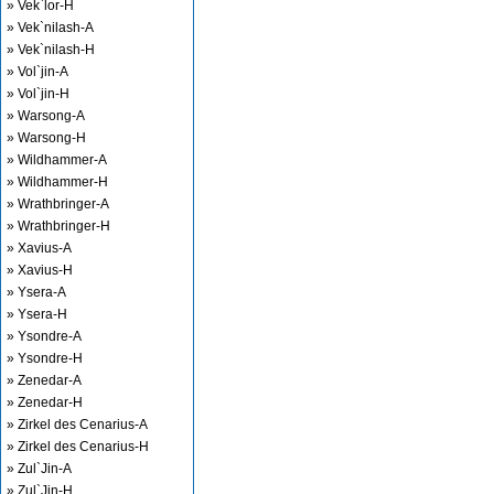
» Vek`lor-H
» Vek`nilash-A
» Vek`nilash-H
» Vol`jin-A
» Vol`jin-H
» Warsong-A
» Warsong-H
» Wildhammer-A
» Wildhammer-H
» Wrathbringer-A
» Wrathbringer-H
» Xavius-A
» Xavius-H
» Ysera-A
» Ysera-H
» Ysondre-A
» Ysondre-H
» Zenedar-A
» Zenedar-H
» Zirkel des Cenarius-A
» Zirkel des Cenarius-H
» Zul`Jin-A
» Zul`Jin-H