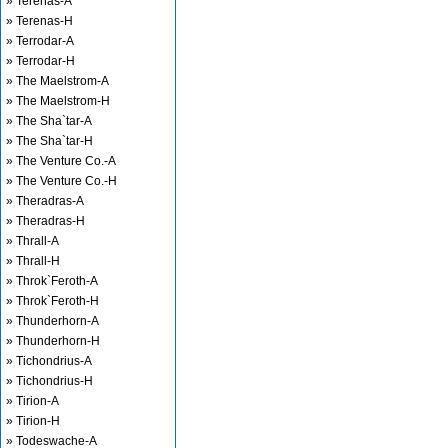
» Terenas-A
» Terenas-H
» Terrodar-A
» Terrodar-H
» The Maelstrom-A
» The Maelstrom-H
» The Sha`tar-A
» The Sha`tar-H
» The Venture Co.-A
» The Venture Co.-H
» Theradras-A
» Theradras-H
» Thrall-A
» Thrall-H
» Throk`Feroth-A
» Throk`Feroth-H
» Thunderhorn-A
» Thunderhorn-H
» Tichondrius-A
» Tichondrius-H
» Tirion-A
» Tirion-H
» Todeswache-A