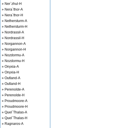
» Ner`zhul-H
» Nera`thor-A
» Nera`thor-H
» Nethersturm-A
» Nethersturm-H
» Nordrassil-A
» Nordrassil-H
» Norgannon-A
» Norgannon-H
» Nozdormu-A
» Nozdormu-H
» Onyxia-A
» Onyxia-H
» Outland-A
» Outland-H
» Perenolde-A
» Perenolde-H
» Proudmoore-A
» Proudmoore-H
» Quel`Thalas-A
» Quel`Thalas-H
» Ragnaros-A