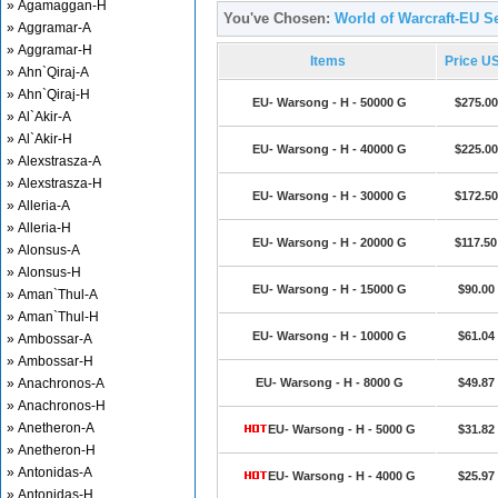
» Agamaggan-H
You've Chosen:
World of Warcraft-EU S
» Aggramar-A
» Aggramar-H
Items
Price U
» Ahn`Qiraj-A
» Ahn`Qiraj-H
EU- Warsong - H - 50000 G
$275.00
» Al`Akir-A
» Al`Akir-H
EU- Warsong - H - 40000 G
$225.00
» Alexstrasza-A
» Alexstrasza-H
EU- Warsong - H - 30000 G
$172.50
» Alleria-A
» Alleria-H
EU- Warsong - H - 20000 G
$117.50
» Alonsus-A
» Alonsus-H
EU- Warsong - H - 15000 G
$90.00
» Aman`Thul-A
» Aman`Thul-H
EU- Warsong - H - 10000 G
$61.04
» Ambossar-A
» Ambossar-H
» Anachronos-A
EU- Warsong - H - 8000 G
$49.87
» Anachronos-H
» Anetheron-A
EU- Warsong - H - 5000 G
$31.82
» Anetheron-H
» Antonidas-A
EU- Warsong - H - 4000 G
$25.97
» Antonidas-H