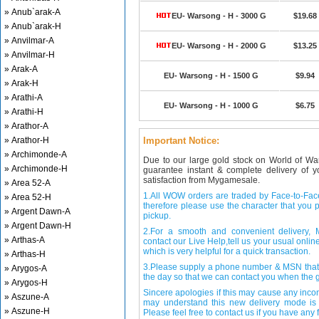
» Anub`arak-A
EU- Warsong - H - 3000 G
$19.68
» Anub`arak-H
» Anvilmar-A
EU- Warsong - H - 2000 G
$13.25
» Anvilmar-H
» Arak-A
EU- Warsong - H - 1500 G
$9.94
» Arak-H
» Arathi-A
EU- Warsong - H - 1000 G
$6.75
» Arathi-H
» Arathor-A
» Arathor-H
Important Notice:
» Archimonde-A
Due to our large gold stock on World of Wa
» Archimonde-H
guarantee instant & complete delivery of
satisfaction from Mygamesale.
» Area 52-A
1.All WOW orders are traded by Face-to-Face 
» Area 52-H
therefore please use the character that you p
» Argent Dawn-A
pickup.
» Argent Dawn-H
2.For a smooth and convenient delivery
» Arthas-A
contact our Live Help,tell us your usual onli
which is very helpful for a quick transaction.
» Arthas-H
3.Please supply a phone number & MSN that 
» Arygos-A
the day so that we can contact you when the g
» Arygos-H
Sincere apologies if this may cause any inco
» Aszune-A
may understand this new delivery mode is 
» Aszune-H
Please feel free to contact us if you have any f