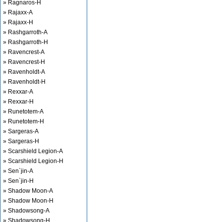
» Ragnaros-H
» Rajaxx-A
» Rajaxx-H
» Rashgarroth-A
» Rashgarroth-H
» Ravencrest-A
» Ravencrest-H
» Ravenholdt-A
» Ravenholdt-H
» Rexxar-A
» Rexxar-H
» Runetotem-A
» Runetotem-H
» Sargeras-A
» Sargeras-H
» Scarshield Legion-A
» Scarshield Legion-H
» Sen`jin-A
» Sen`jin-H
» Shadow Moon-A
» Shadow Moon-H
» Shadowsong-A
» Shadowsong-H