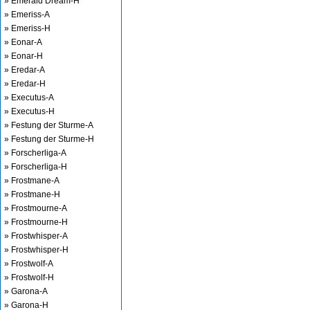
» Emerald Dream-H
» Emeriss-A
» Emeriss-H
» Eonar-A
» Eonar-H
» Eredar-A
» Eredar-H
» Executus-A
» Executus-H
» Festung der Sturme-A
» Festung der Sturme-H
» Forscherliga-A
» Forscherliga-H
» Frostmane-A
» Frostmane-H
» Frostmourne-A
» Frostmourne-H
» Frostwhisper-A
» Frostwhisper-H
» Frostwolf-A
» Frostwolf-H
» Garona-A
» Garona-H