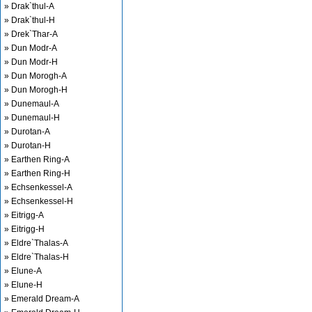
» Drak`thul-A
» Drak`thul-H
» Drek`Thar-A
» Dun Modr-A
» Dun Modr-H
» Dun Morogh-A
» Dun Morogh-H
» Dunemaul-A
» Dunemaul-H
» Durotan-A
» Durotan-H
» Earthen Ring-A
» Earthen Ring-H
» Echsenkessel-A
» Echsenkessel-H
» Eitrigg-A
» Eitrigg-H
» Eldre`Thalas-A
» Eldre`Thalas-H
» Elune-A
» Elune-H
» Emerald Dream-A