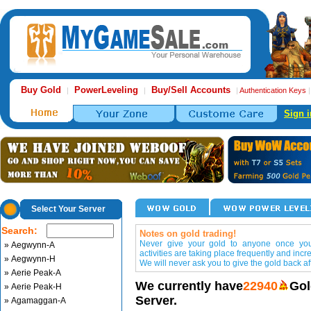
Buy Gold
PowerLeveling
Buy/Sell Accounts
|
|
|
Authentication Keys
Sign i
Select Your Server
Search:
Notes on gold trading!
Never give your gold to anyone once you 
» Aegwynn-A
activities are taking place frequently and incr
» Aegwynn-H
We will never ask you to give the gold back aft
» Aerie Peak-A
We currently have
22940
Gol
» Aerie Peak-H
Server.
» Agamaggan-A