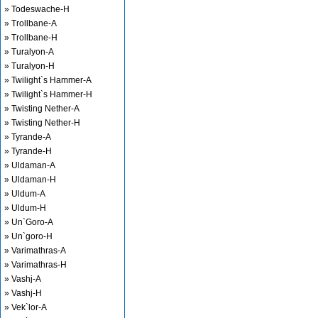
» Todeswache-H
» Trollbane-A
» Trollbane-H
» Turalyon-A
» Turalyon-H
» Twilight`s Hammer-A
» Twilight`s Hammer-H
» Twisting Nether-A
» Twisting Nether-H
» Tyrande-A
» Tyrande-H
» Uldaman-A
» Uldaman-H
» Uldum-A
» Uldum-H
» Un`Goro-A
» Un`goro-H
» Varimathras-A
» Varimathras-H
» Vashj-A
» Vashj-H
» Vek`lor-A