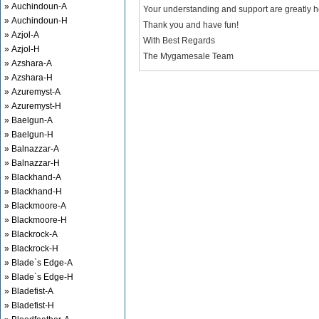
» Auchindoun-A
Your understanding and support are greatly 
» Auchindoun-H
Thank you and have fun!
» Azjol-A
With Best Regards
» Azjol-H
The Mygamesale Team
» Azshara-A
» Azshara-H
» Azuremyst-A
» Azuremyst-H
» Baelgun-A
» Baelgun-H
» Balnazzar-A
» Balnazzar-H
» Blackhand-A
» Blackhand-H
» Blackmoore-A
» Blackmoore-H
» Blackrock-A
» Blackrock-H
» Blade`s Edge-A
» Blade`s Edge-H
» Bladefist-A
» Bladefist-H