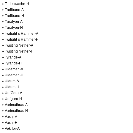
» Todeswache-H
» Trollbane-A
» Trollbane-H
» Turalyon-A
» Turalyon-H
» Twilight`s Hammer-A
» Twilight`s Hammer-H
» Twisting Nether-A
» Twisting Nether-H
» Tyrande-A
» Tyrande-H
» Uldaman-A
» Uldaman-H
» Uldum-A
» Uldum-H
» Un`Goro-A
» Un`goro-H
» Varimathras-A
» Varimathras-H
» Vashj-A
» Vashj-H
» Vek`lor-A