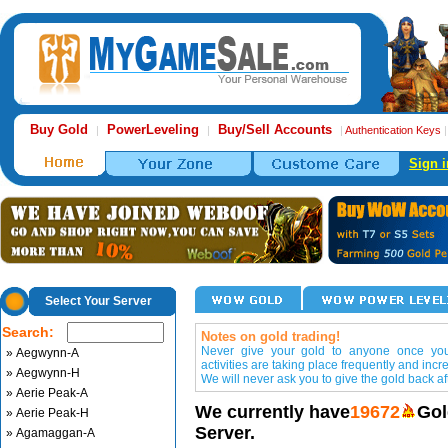
Buy Gold
PowerLeveling
Buy/Sell Accounts
|
|
|
Authentication Keys
Sign i
Select Your Server
Search:
Notes on gold trading!
Never give your gold to anyone once you 
» Aegwynn-A
activities are taking place frequently and incr
» Aegwynn-H
We will never ask you to give the gold back aft
» Aerie Peak-A
We currently have
19672
Gol
» Aerie Peak-H
Server.
» Agamaggan-A