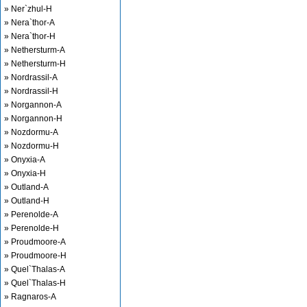
» Ner`zhul-H
» Nera`thor-A
» Nera`thor-H
» Nethersturm-A
» Nethersturm-H
» Nordrassil-A
» Nordrassil-H
» Norgannon-A
» Norgannon-H
» Nozdormu-A
» Nozdormu-H
» Onyxia-A
» Onyxia-H
» Outland-A
» Outland-H
» Perenolde-A
» Perenolde-H
» Proudmoore-A
» Proudmoore-H
» Quel`Thalas-A
» Quel`Thalas-H
» Ragnaros-A