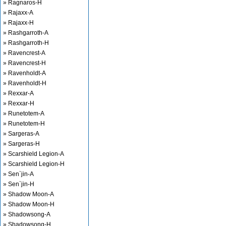
» Ragnaros-H
» Rajaxx-A
» Rajaxx-H
» Rashgarroth-A
» Rashgarroth-H
» Ravencrest-A
» Ravencrest-H
» Ravenholdt-A
» Ravenholdt-H
» Rexxar-A
» Rexxar-H
» Runetotem-A
» Runetotem-H
» Sargeras-A
» Sargeras-H
» Scarshield Legion-A
» Scarshield Legion-H
» Sen`jin-A
» Sen`jin-H
» Shadow Moon-A
» Shadow Moon-H
» Shadowsong-A
» Shadowsong-H