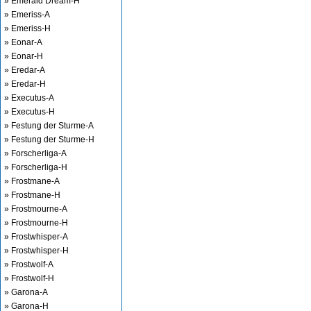
» Emerald Dream-H
» Emeriss-A
» Emeriss-H
» Eonar-A
» Eonar-H
» Eredar-A
» Eredar-H
» Executus-A
» Executus-H
» Festung der Sturme-A
» Festung der Sturme-H
» Forscherliga-A
» Forscherliga-H
» Frostmane-A
» Frostmane-H
» Frostmourne-A
» Frostmourne-H
» Frostwhisper-A
» Frostwhisper-H
» Frostwolf-A
» Frostwolf-H
» Garona-A
» Garona-H