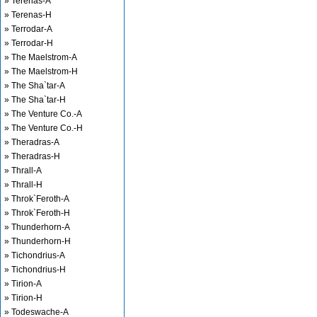
» Terenas-A
» Terenas-H
» Terrodar-A
» Terrodar-H
» The Maelstrom-A
» The Maelstrom-H
» The Sha`tar-A
» The Sha`tar-H
» The Venture Co.-A
» The Venture Co.-H
» Theradras-A
» Theradras-H
» Thrall-A
» Thrall-H
» Throk`Feroth-A
» Throk`Feroth-H
» Thunderhorn-A
» Thunderhorn-H
» Tichondrius-A
» Tichondrius-H
» Tirion-A
» Tirion-H
» Todeswache-A