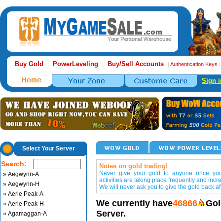
Buy Gold
PowerLeveling
Buy/Sell Accounts
|
|
|
Authentication Keys
Sign i
Select Your Server
Search:
Notes on gold trading!
Never give your gold to anyone once you 
» Aegwynn-A
activities are taking place frequently and incr
» Aegwynn-H
We will never ask you to give the gold back aft
» Aerie Peak-A
We currently have
46866
Gol
» Aerie Peak-H
Server.
» Agamaggan-A