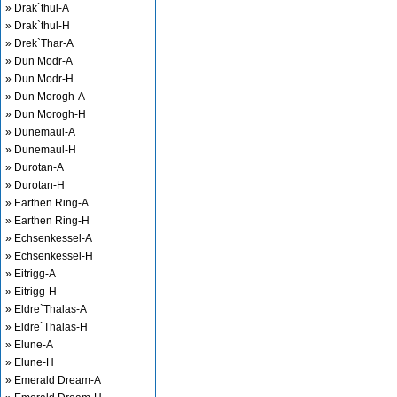
» Drak`thul-A
» Drak`thul-H
» Drek`Thar-A
» Dun Modr-A
» Dun Modr-H
» Dun Morogh-A
» Dun Morogh-H
» Dunemaul-A
» Dunemaul-H
» Durotan-A
» Durotan-H
» Earthen Ring-A
» Earthen Ring-H
» Echsenkessel-A
» Echsenkessel-H
» Eitrigg-A
» Eitrigg-H
» Eldre`Thalas-A
» Eldre`Thalas-H
» Elune-A
» Elune-H
» Emerald Dream-A