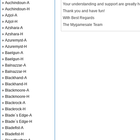
» Auchindoun-A
Your understanding and support are greatly 
» Auchindoun-H
Thank you and have fun!
» Azjol-A
With Best Regards
» Azjol-H
The Mygamesale Team
» Azshara-A
» Azshara-H
» Azuremyst-A
» Azuremyst-H
» Baelgun-A
» Baelgun-H
» Balnazzar-A
» Balnazzar-H
» Blackhand-A
» Blackhand-H
» Blackmoore-A
» Blackmoore-H
» Blackrock-A
» Blackrock-H
» Blade`s Edge-A
» Blade`s Edge-H
» Bladefist-A
» Bladefist-H