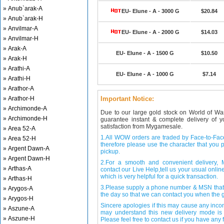
» Anub`arak-A
EU- Elune - A - 3000 G
$20.84
» Anub`arak-H
» Anvilmar-A
EU- Elune - A - 2000 G
$14.03
» Anvilmar-H
» Arak-A
EU- Elune - A - 1500 G
$10.50
» Arak-H
» Arathi-A
EU- Elune - A - 1000 G
$7.14
» Arathi-H
» Arathor-A
» Arathor-H
Important Notice:
» Archimonde-A
Due to our large gold stock on World of Wa
» Archimonde-H
guarantee instant & complete delivery of
satisfaction from Mygamesale.
» Area 52-A
1.All WOW orders are traded by Face-to-Face 
» Area 52-H
therefore please use the character that you p
» Argent Dawn-A
pickup.
» Argent Dawn-H
2.For a smooth and convenient delivery
» Arthas-A
contact our Live Help,tell us your usual onli
which is very helpful for a quick transaction.
» Arthas-H
3.Please supply a phone number & MSN that 
» Arygos-A
the day so that we can contact you when the g
» Arygos-H
Sincere apologies if this may cause any inco
» Aszune-A
may understand this new delivery mode is 
» Aszune-H
Please feel free to contact us if you have any f