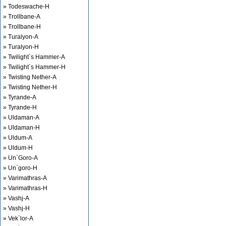
» Todeswache-H
» Trollbane-A
» Trollbane-H
» Turalyon-A
» Turalyon-H
» Twilight`s Hammer-A
» Twilight`s Hammer-H
» Twisting Nether-A
» Twisting Nether-H
» Tyrande-A
» Tyrande-H
» Uldaman-A
» Uldaman-H
» Uldum-A
» Uldum-H
» Un`Goro-A
» Un`goro-H
» Varimathras-A
» Varimathras-H
» Vashj-A
» Vashj-H
» Vek`lor-A