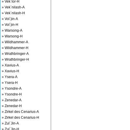
» Vek`lor-H
» Vek`nilash-A
» Vek`nilash-H
» Vol`jin-A
» Vol`jin-H
» Warsong-A
» Warsong-H
» Wildhammer-A
» Wildhammer-H
» Wrathbringer-A
» Wrathbringer-H
» Xavius-A
» Xavius-H
» Ysera-A
» Ysera-H
» Ysondre-A
» Ysondre-H
» Zenedar-A
» Zenedar-H
» Zirkel des Cenarius-A
» Zirkel des Cenarius-H
» Zul`Jin-A
» Zul`Jin-H