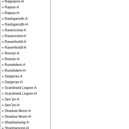
» Ragnaros-H
» Rajaxx-A
» Rajaxx-H
» Rashgarroth-A
» Rashgarroth-H
» Ravencrest-A
» Ravencrest-H
» Ravenholdt-A
» Ravenholdt-H
» Rexxar-A
» Rexxar-H
» Runetotem-A
» Runetotem-H
» Sargeras-A
» Sargeras-H
» Scarshield Legion-A
» Scarshield Legion-H
» Sen`jin-A
» Sen`jin-H
» Shadow Moon-A
» Shadow Moon-H
» Shadowsong-A
» Shadowsong-H