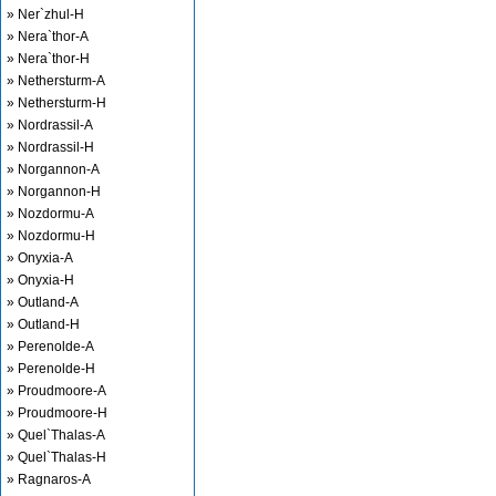
» Ner`zhul-H
» Nera`thor-A
» Nera`thor-H
» Nethersturm-A
» Nethersturm-H
» Nordrassil-A
» Nordrassil-H
» Norgannon-A
» Norgannon-H
» Nozdormu-A
» Nozdormu-H
» Onyxia-A
» Onyxia-H
» Outland-A
» Outland-H
» Perenolde-A
» Perenolde-H
» Proudmoore-A
» Proudmoore-H
» Quel`Thalas-A
» Quel`Thalas-H
» Ragnaros-A