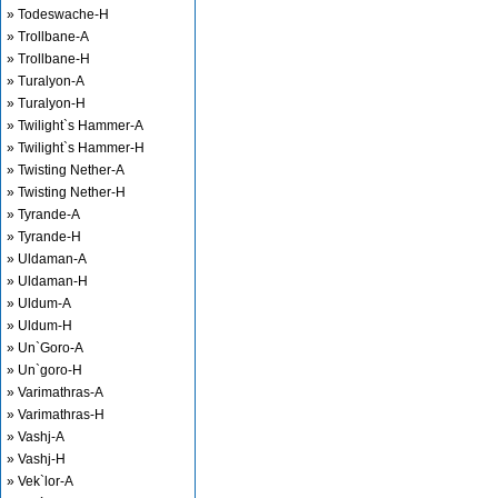
» Todeswache-H
» Trollbane-A
» Trollbane-H
» Turalyon-A
» Turalyon-H
» Twilight`s Hammer-A
» Twilight`s Hammer-H
» Twisting Nether-A
» Twisting Nether-H
» Tyrande-A
» Tyrande-H
» Uldaman-A
» Uldaman-H
» Uldum-A
» Uldum-H
» Un`Goro-A
» Un`goro-H
» Varimathras-A
» Varimathras-H
» Vashj-A
» Vashj-H
» Vek`lor-A