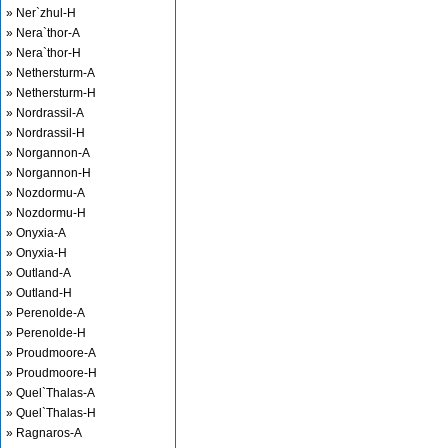
» Ner`zhul-H
» Nera`thor-A
» Nera`thor-H
» Nethersturm-A
» Nethersturm-H
» Nordrassil-A
» Nordrassil-H
» Norgannon-A
» Norgannon-H
» Nozdormu-A
» Nozdormu-H
» Onyxia-A
» Onyxia-H
» Outland-A
» Outland-H
» Perenolde-A
» Perenolde-H
» Proudmoore-A
» Proudmoore-H
» Quel`Thalas-A
» Quel`Thalas-H
» Ragnaros-A