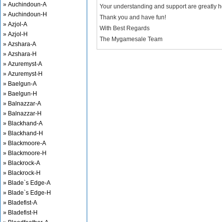
» Auchindoun-A
Your understanding and support are greatly 
» Auchindoun-H
Thank you and have fun!
» Azjol-A
With Best Regards
» Azjol-H
The Mygamesale Team
» Azshara-A
» Azshara-H
» Azuremyst-A
» Azuremyst-H
» Baelgun-A
» Baelgun-H
» Balnazzar-A
» Balnazzar-H
» Blackhand-A
» Blackhand-H
» Blackmoore-A
» Blackmoore-H
» Blackrock-A
» Blackrock-H
» Blade`s Edge-A
» Blade`s Edge-H
» Bladefist-A
» Bladefist-H