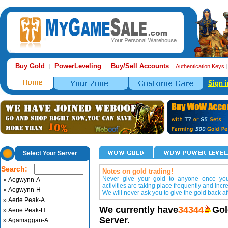
Buy Gold
PowerLeveling
Buy/Sell Accounts
|
|
|
Authentication Keys
Sign i
Select Your Server
Search:
Notes on gold trading!
Never give your gold to anyone once you 
» Aegwynn-A
activities are taking place frequently and incr
» Aegwynn-H
We will never ask you to give the gold back aft
» Aerie Peak-A
We currently have
34344
Gol
» Aerie Peak-H
Server.
» Agamaggan-A