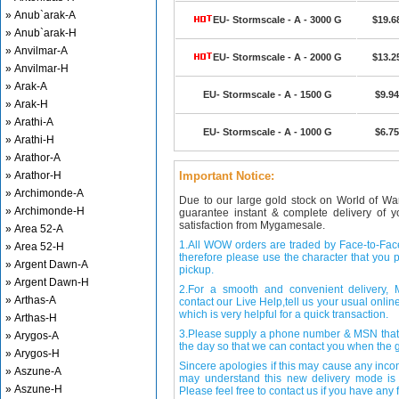
» Anub`arak-A
EU- Stormscale - A - 3000 G
$19.6
» Anub`arak-H
» Anvilmar-A
EU- Stormscale - A - 2000 G
$13.2
» Anvilmar-H
» Arak-A
EU- Stormscale - A - 1500 G
$9.94
» Arak-H
» Arathi-A
EU- Stormscale - A - 1000 G
$6.75
» Arathi-H
» Arathor-A
» Arathor-H
Important Notice:
» Archimonde-A
Due to our large gold stock on World of Wa
» Archimonde-H
guarantee instant & complete delivery of
satisfaction from Mygamesale.
» Area 52-A
1.All WOW orders are traded by Face-to-Face 
» Area 52-H
therefore please use the character that you p
» Argent Dawn-A
pickup.
» Argent Dawn-H
2.For a smooth and convenient delivery
» Arthas-A
contact our Live Help,tell us your usual onli
which is very helpful for a quick transaction.
» Arthas-H
3.Please supply a phone number & MSN that 
» Arygos-A
the day so that we can contact you when the g
» Arygos-H
Sincere apologies if this may cause any inco
» Aszune-A
may understand this new delivery mode is 
» Aszune-H
Please feel free to contact us if you have any f