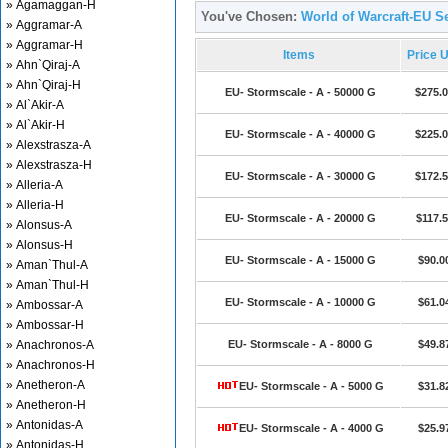
» Agamaggan-H
You've Chosen:
World of Warcraft-EU Se
» Aggramar-A
» Aggramar-H
Items
Price 
» Ahn`Qiraj-A
» Ahn`Qiraj-H
EU- Stormscale - A - 50000 G
$275.
» Al`Akir-A
» Al`Akir-H
EU- Stormscale - A - 40000 G
$225.
» Alexstrasza-A
» Alexstrasza-H
EU- Stormscale - A - 30000 G
$172.
» Alleria-A
» Alleria-H
EU- Stormscale - A - 20000 G
$117.
» Alonsus-A
» Alonsus-H
EU- Stormscale - A - 15000 G
$90.0
» Aman`Thul-A
» Aman`Thul-H
EU- Stormscale - A - 10000 G
$61.0
» Ambossar-A
» Ambossar-H
» Anachronos-A
EU- Stormscale - A - 8000 G
$49.8
» Anachronos-H
» Anetheron-A
EU- Stormscale - A - 5000 G
$31.8
» Anetheron-H
» Antonidas-A
EU- Stormscale - A - 4000 G
$25.9
» Antonidas-H