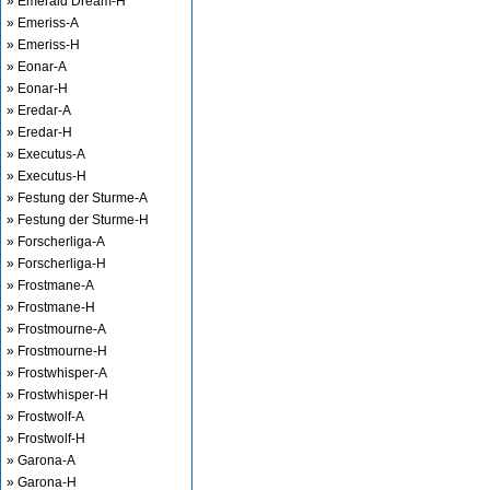
» Emerald Dream-H
» Emeriss-A
» Emeriss-H
» Eonar-A
» Eonar-H
» Eredar-A
» Eredar-H
» Executus-A
» Executus-H
» Festung der Sturme-A
» Festung der Sturme-H
» Forscherliga-A
» Forscherliga-H
» Frostmane-A
» Frostmane-H
» Frostmourne-A
» Frostmourne-H
» Frostwhisper-A
» Frostwhisper-H
» Frostwolf-A
» Frostwolf-H
» Garona-A
» Garona-H