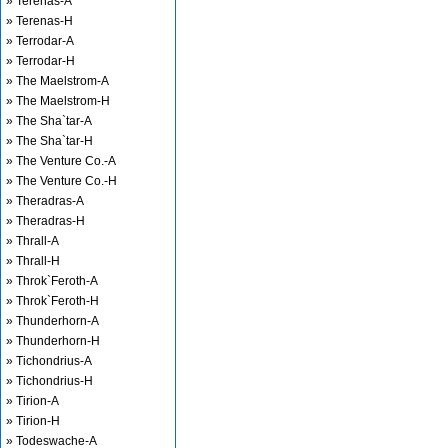
» Terenas-A
» Terenas-H
» Terrodar-A
» Terrodar-H
» The Maelstrom-A
» The Maelstrom-H
» The Sha`tar-A
» The Sha`tar-H
» The Venture Co.-A
» The Venture Co.-H
» Theradras-A
» Theradras-H
» Thrall-A
» Thrall-H
» Throk`Feroth-A
» Throk`Feroth-H
» Thunderhorn-A
» Thunderhorn-H
» Tichondrius-A
» Tichondrius-H
» Tirion-A
» Tirion-H
» Todeswache-A