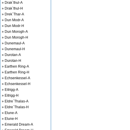
» Drak`thul-A
» Drak`thul-H
» Drek`Thar-A
» Dun Modr-A
» Dun Modr-H
» Dun Morogh-A
» Dun Morogh-H
» Dunemaul-A
» Dunemaul-H
» Durotan-A
» Durotan-H
» Earthen Ring-A
» Earthen Ring-H
» Echsenkessel-A
» Echsenkessel-H
» Eitrigg-A
» Eitrigg-H
» Eldre`Thalas-A
» Eldre`Thalas-H
» Elune-A
» Elune-H
» Emerald Dream-A