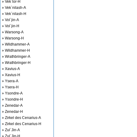
» Vek`lor-H
» Vek`nilash-A
» Vek`nilash-H
» Vol`jin-A
» Vol`jin-H
» Warsong-A
» Warsong-H
» Wildhammer-A
» Wildhammer-H
» Wrathbringer-A
» Wrathbringer-H
» Xavius-A
» Xavius-H
» Ysera-A
» Ysera-H
» Ysondre-A
» Ysondre-H
» Zenedar-A
» Zenedar-H
» Zirkel des Cenarius-A
» Zirkel des Cenarius-H
» Zul`Jin-A
» Zul`Jin-H