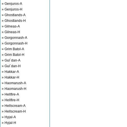
» Genjuros-A
» Genjuros-H
» Ghostlands-A
» Ghostlands-H
» Gilneas-A
» Gilneas-H
» Gorgonnash-A
» Gorgonnash-H
» Grim Batol-A
» Grim Batol-H
» Gul`dan-A
» Gul`dan-H
» Hakkar-A
» Hakkar-H
» Haomarush-A
» Haomarush-H
» Hellfire-A
» Hellfire-H
» Hellscream-A
» Hellscream-H
» Hyjal-A
» Hyjal-H