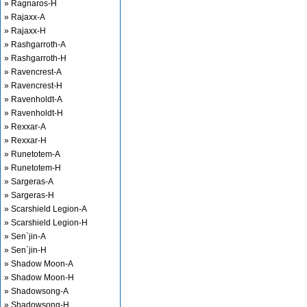
» Ragnaros-H
» Rajaxx-A
» Rajaxx-H
» Rashgarroth-A
» Rashgarroth-H
» Ravencrest-A
» Ravencrest-H
» Ravenholdt-A
» Ravenholdt-H
» Rexxar-A
» Rexxar-H
» Runetotem-A
» Runetotem-H
» Sargeras-A
» Sargeras-H
» Scarshield Legion-A
» Scarshield Legion-H
» Sen`jin-A
» Sen`jin-H
» Shadow Moon-A
» Shadow Moon-H
» Shadowsong-A
» Shadowsong-H