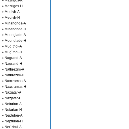
» Mazrigos-A
» Mazrigos-H
» Medivh-A
» Medivh-H
» Minahonda-A
» Minahonda-H
» Moonglade-A
» Moonglade-H
» Mug`thol-A
» Mug`thol-H
» Nagrand-A
» Nagrand-H
» Nathrezim-A
» Nathrezim-H
» Naxxramas-A
» Naxxramas-H
» Nazjatar-A
» Nazjatar-H
» Nefarian-A
» Nefarian-H
» Neptulon-A
» Neptulon-H
» Ner`zhul-A