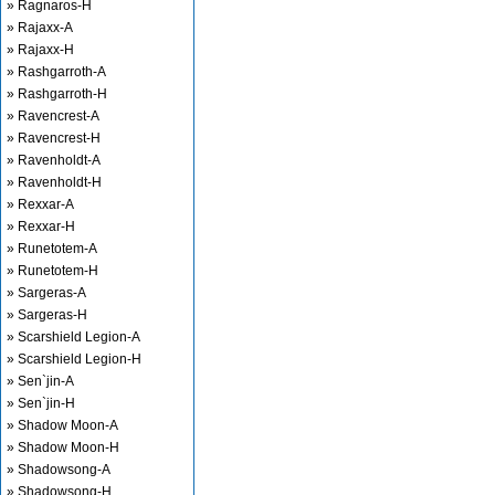
» Ragnaros-H
» Rajaxx-A
» Rajaxx-H
» Rashgarroth-A
» Rashgarroth-H
» Ravencrest-A
» Ravencrest-H
» Ravenholdt-A
» Ravenholdt-H
» Rexxar-A
» Rexxar-H
» Runetotem-A
» Runetotem-H
» Sargeras-A
» Sargeras-H
» Scarshield Legion-A
» Scarshield Legion-H
» Sen`jin-A
» Sen`jin-H
» Shadow Moon-A
» Shadow Moon-H
» Shadowsong-A
» Shadowsong-H