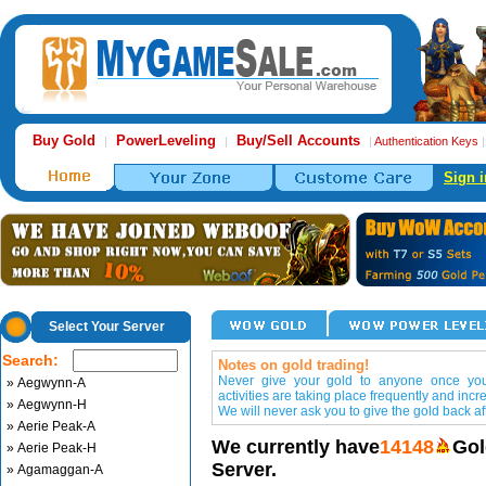
Buy Gold
PowerLeveling
Buy/Sell Accounts
|
|
|
Authentication Keys
Sign i
Select Your Server
Search:
Notes on gold trading!
Never give your gold to anyone once you 
» Aegwynn-A
activities are taking place frequently and incr
» Aegwynn-H
We will never ask you to give the gold back aft
» Aerie Peak-A
We currently have
14148
Gol
» Aerie Peak-H
Server.
» Agamaggan-A