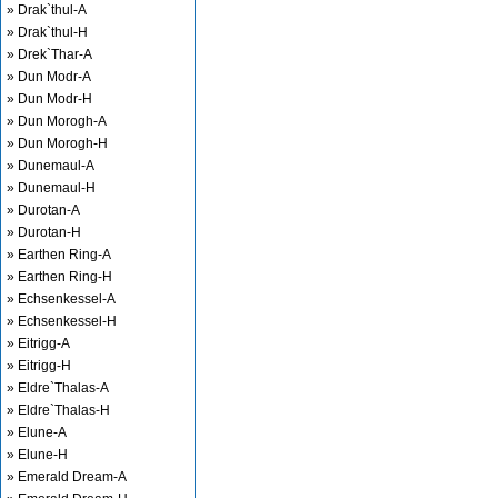
» Drak`thul-A
» Drak`thul-H
» Drek`Thar-A
» Dun Modr-A
» Dun Modr-H
» Dun Morogh-A
» Dun Morogh-H
» Dunemaul-A
» Dunemaul-H
» Durotan-A
» Durotan-H
» Earthen Ring-A
» Earthen Ring-H
» Echsenkessel-A
» Echsenkessel-H
» Eitrigg-A
» Eitrigg-H
» Eldre`Thalas-A
» Eldre`Thalas-H
» Elune-A
» Elune-H
» Emerald Dream-A