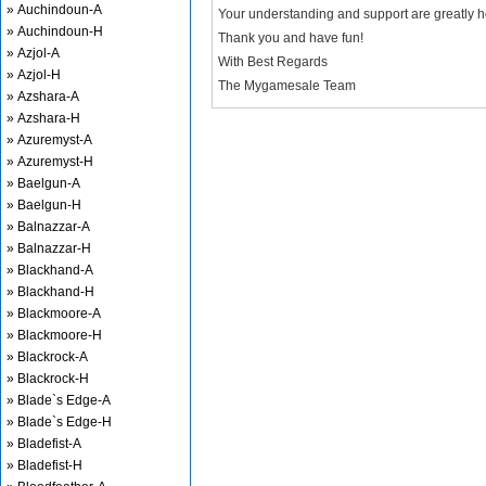
» Auchindoun-A
Your understanding and support are greatly 
» Auchindoun-H
Thank you and have fun!
» Azjol-A
With Best Regards
» Azjol-H
The Mygamesale Team
» Azshara-A
» Azshara-H
» Azuremyst-A
» Azuremyst-H
» Baelgun-A
» Baelgun-H
» Balnazzar-A
» Balnazzar-H
» Blackhand-A
» Blackhand-H
» Blackmoore-A
» Blackmoore-H
» Blackrock-A
» Blackrock-H
» Blade`s Edge-A
» Blade`s Edge-H
» Bladefist-A
» Bladefist-H