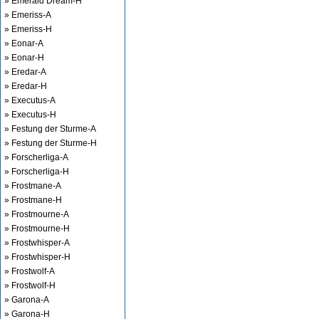
» Emerald Dream-H
» Emeriss-A
» Emeriss-H
» Eonar-A
» Eonar-H
» Eredar-A
» Eredar-H
» Executus-A
» Executus-H
» Festung der Sturme-A
» Festung der Sturme-H
» Forscherliga-A
» Forscherliga-H
» Frostmane-A
» Frostmane-H
» Frostmourne-A
» Frostmourne-H
» Frostwhisper-A
» Frostwhisper-H
» Frostwolf-A
» Frostwolf-H
» Garona-A
» Garona-H