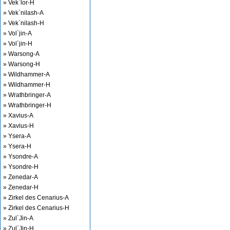
» Vek`lor-H
» Vek`nilash-A
» Vek`nilash-H
» Vol`jin-A
» Vol`jin-H
» Warsong-A
» Warsong-H
» Wildhammer-A
» Wildhammer-H
» Wrathbringer-A
» Wrathbringer-H
» Xavius-A
» Xavius-H
» Ysera-A
» Ysera-H
» Ysondre-A
» Ysondre-H
» Zenedar-A
» Zenedar-H
» Zirkel des Cenarius-A
» Zirkel des Cenarius-H
» Zul`Jin-A
» Zul`Jin-H