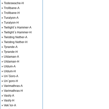
» Todeswache-H
» Trollbane-A
» Trollbane-H
» Turalyon-A
» Turalyon-H
» Twilight`s Hammer-A
» Twilight`s Hammer-H
» Twisting Nether-A
» Twisting Nether-H
» Tyrande-A
» Tyrande-H
» Uldaman-A
» Uldaman-H
» Uldum-A
» Uldum-H
» Un`Goro-A
» Un`goro-H
» Varimathras-A
» Varimathras-H
» Vashj-A
» Vashj-H
» Vek`lor-A