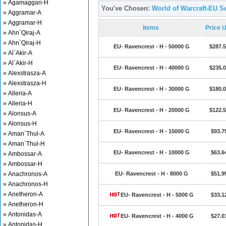
» Agamaggan-H
You've Chosen:
World of Warcraft-EU Se
» Aggramar-A
» Aggramar-H
Items
Price 
» Ahn`Qiraj-A
» Ahn`Qiraj-H
EU- Ravencrest - H - 50000 G
$287.
» Al`Akir-A
» Al`Akir-H
EU- Ravencrest - H - 40000 G
$235.
» Alexstrasza-A
» Alexstrasza-H
EU- Ravencrest - H - 30000 G
$180.
» Alleria-A
» Alleria-H
EU- Ravencrest - H - 20000 G
$122.
» Alonsus-A
» Alonsus-H
EU- Ravencrest - H - 15000 G
$93.7
» Aman`Thul-A
» Aman`Thul-H
EU- Ravencrest - H - 10000 G
$63.6
» Ambossar-A
» Ambossar-H
» Anachronos-A
EU- Ravencrest - H - 8000 G
$51.9
» Anachronos-H
» Anetheron-A
EU- Ravencrest - H - 5000 G
$33.1
» Anetheron-H
» Antonidas-A
EU- Ravencrest - H - 4000 G
$27.0
» Antonidas-H