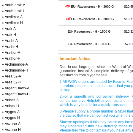
» Anub`arak-A
EU- Ravencrest - H - 3000 G
$20.4
» Anub`arak-H
» Anvilmar-A
EU- Ravencrest - H - 2000 G
$13.7
» Anvilmar-H
» Arak-A
EU- Ravencrest - H - 1500 G
$10.3
» Arak-H
» Arathi-A
EU- Ravencrest - H - 1000 G
$7.01
» Arathi-H
» Arathor-A
» Arathor-H
Important Notice:
» Archimonde-A
Due to our large gold stock on World of Wa
» Archimonde-H
guarantee instant & complete delivery of
satisfaction from Mygamesale.
» Area 52-A
1.All WOW orders are traded by Face-to-Face 
» Area 52-H
therefore please use the character that you p
» Argent Dawn-A
pickup.
» Argent Dawn-H
2.For a smooth and convenient delivery
» Arthas-A
contact our Live Help,tell us your usual onli
which is very helpful for a quick transaction.
» Arthas-H
3.Please supply a phone number & MSN that 
» Arygos-A
the day so that we can contact you when the g
» Arygos-H
Sincere apologies if this may cause any inco
» Aszune-A
may understand this new delivery mode is 
» Aszune-H
Please feel free to contact us if you have any f