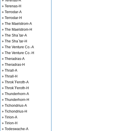
» Terenas-A
» Terenas-H
» Terrodar-A
» Terrodar-H
» The Maelstrom-A
» The Maelstrom-H
» The Sha`tar-A
» The Sha`tar-H
» The Venture Co.-A
» The Venture Co.-H
» Theradras-A
» Theradras-H
» Thrall-A
» Thrall-H
» Throk`Feroth-A
» Throk`Feroth-H
» Thunderhorn-A
» Thunderhorn-H
» Tichondrius-A
» Tichondrius-H
» Tirion-A
» Tirion-H
» Todeswache-A