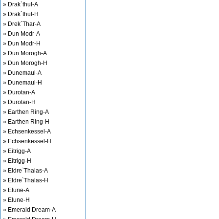
» Drak`thul-A
» Drak`thul-H
» Drek`Thar-A
» Dun Modr-A
» Dun Modr-H
» Dun Morogh-A
» Dun Morogh-H
» Dunemaul-A
» Dunemaul-H
» Durotan-A
» Durotan-H
» Earthen Ring-A
» Earthen Ring-H
» Echsenkessel-A
» Echsenkessel-H
» Eitrigg-A
» Eitrigg-H
» Eldre`Thalas-A
» Eldre`Thalas-H
» Elune-A
» Elune-H
» Emerald Dream-A