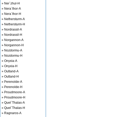
» Ner`zhul-H
» Nera`thor-A
» Nera`thor-H
» Nethersturm-A
» Nethersturm-H
» Nordrassil-A
» Nordrassil-H
» Norgannon-A
» Norgannon-H
» Nozdormu-A
» Nozdormu-H
» Onyxia-A
» Onyxia-H
» Outland-A
» Outland-H
» Perenolde-A
» Perenolde-H
» Proudmoore-A
» Proudmoore-H
» Quel`Thalas-A
» Quel`Thalas-H
» Ragnaros-A