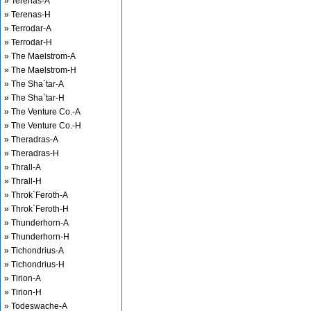
» Terenas-A
» Terenas-H
» Terrodar-A
» Terrodar-H
» The Maelstrom-A
» The Maelstrom-H
» The Sha`tar-A
» The Sha`tar-H
» The Venture Co.-A
» The Venture Co.-H
» Theradras-A
» Theradras-H
» Thrall-A
» Thrall-H
» Throk`Feroth-A
» Throk`Feroth-H
» Thunderhorn-A
» Thunderhorn-H
» Tichondrius-A
» Tichondrius-H
» Tirion-A
» Tirion-H
» Todeswache-A