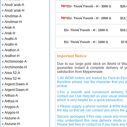
» Anub`arak-A
EU- Throk`Feroth - H - 3000 G
$20.
» Anub`arak-H
» Anvilmar-A
EU- Throk`Feroth - H - 2000 G
$13.
» Anvilmar-H
» Arak-A
EU- Throk`Feroth - H - 1500 G
$10.
» Arak-H
» Arathi-A
EU- Throk`Feroth - H - 1000 G
$7.
» Arathi-H
» Arathor-A
» Arathor-H
Important Notice:
» Archimonde-A
Due to our large gold stock on World of Wa
» Archimonde-H
guarantee instant & complete delivery of
satisfaction from Mygamesale.
» Area 52-A
1.All WOW orders are traded by Face-to-Face 
» Area 52-H
therefore please use the character that you p
» Argent Dawn-A
pickup.
» Argent Dawn-H
2.For a smooth and convenient delivery
» Arthas-A
contact our Live Help,tell us your usual onli
which is very helpful for a quick transaction.
» Arthas-H
3.Please supply a phone number & MSN that 
» Arygos-A
the day so that we can contact you when the g
» Arygos-H
Sincere apologies if this may cause any inco
» Aszune-A
may understand this new delivery mode is 
» Aszune-H
Please feel free to contact us if you have any f