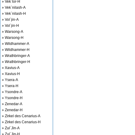
» Vek`lor-H
» Vek`nilash-A
» Vek`nilash-H
» Vol`jin-A
» Vol`jin-H
» Warsong-A
» Warsong-H
» Wildhammer-A
» Wildhammer-H
» Wrathbringer-A
» Wrathbringer-H
» Xavius-A
» Xavius-H
» Ysera-A
» Ysera-H
» Ysondre-A
» Ysondre-H
» Zenedar-A
» Zenedar-H
» Zirkel des Cenarius-A
» Zirkel des Cenarius-H
» Zul`Jin-A
» Zul`Jin-H