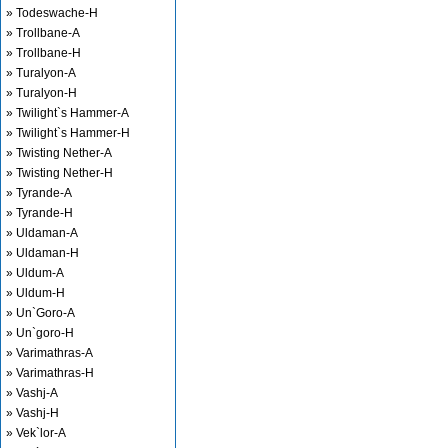
» Todeswache-H
» Trollbane-A
» Trollbane-H
» Turalyon-A
» Turalyon-H
» Twilight`s Hammer-A
» Twilight`s Hammer-H
» Twisting Nether-A
» Twisting Nether-H
» Tyrande-A
» Tyrande-H
» Uldaman-A
» Uldaman-H
» Uldum-A
» Uldum-H
» Un`Goro-A
» Un`goro-H
» Varimathras-A
» Varimathras-H
» Vashj-A
» Vashj-H
» Vek`lor-A