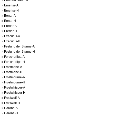
» Emerald Dream-H
» Emeriss-A
» Emeriss-H
» Eonar-A
» Eonar-H
» Eredar-A
» Eredar-H
» Executus-A
» Executus-H
» Festung der Sturme-A
» Festung der Sturme-H
» Forscherliga-A
» Forscherliga-H
» Frostmane-A
» Frostmane-H
» Frostmourne-A
» Frostmourne-H
» Frostwhisper-A
» Frostwhisper-H
» Frostwolf-A
» Frostwolf-H
» Garona-A
» Garona-H