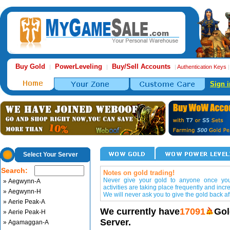
Buy Gold
PowerLeveling
Buy/Sell Accounts
|
|
|
Authentication Keys
Sign i
Select Your Server
Search:
Notes on gold trading!
Never give your gold to anyone once you 
» Aegwynn-A
activities are taking place frequently and incr
» Aegwynn-H
We will never ask you to give the gold back aft
» Aerie Peak-A
We currently have
17091
Gol
» Aerie Peak-H
Server.
» Agamaggan-A