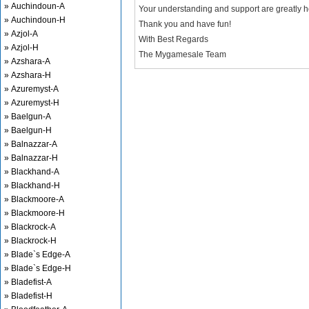
» Auchindoun-A
Your understanding and support are greatly 
» Auchindoun-H
Thank you and have fun!
» Azjol-A
With Best Regards
» Azjol-H
The Mygamesale Team
» Azshara-A
» Azshara-H
» Azuremyst-A
» Azuremyst-H
» Baelgun-A
» Baelgun-H
» Balnazzar-A
» Balnazzar-H
» Blackhand-A
» Blackhand-H
» Blackmoore-A
» Blackmoore-H
» Blackrock-A
» Blackrock-H
» Blade`s Edge-A
» Blade`s Edge-H
» Bladefist-A
» Bladefist-H