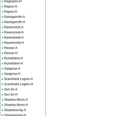
» Ragnaros-H
» Rajaxx-A
» Rajaxx-H
» Rashgarroth-A
» Rashgarroth-H
» Ravencrest-A
» Ravencrest-H
» Ravenholdt-A
» Ravenholdt-H
» Rexxar-A
» Rexxar-H
» Runetotem-A
» Runetotem-H
» Sargeras-A
» Sargeras-H
» Scarshield Legion-A
» Scarshield Legion-H
» Sen`jin-A
» Sen`jin-H
» Shadow Moon-A
» Shadow Moon-H
» Shadowsong-A
» Shadowsong-H