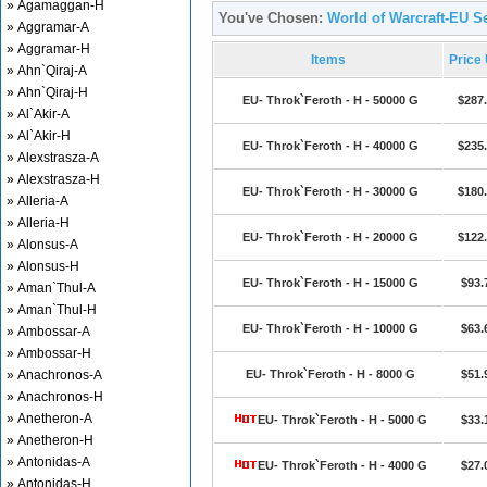
» Agamaggan-H
You've Chosen:
World of Warcraft-EU Se
» Aggramar-A
» Aggramar-H
Items
Price
» Ahn`Qiraj-A
» Ahn`Qiraj-H
EU- Throk`Feroth - H - 50000 G
$287
» Al`Akir-A
» Al`Akir-H
EU- Throk`Feroth - H - 40000 G
$235
» Alexstrasza-A
» Alexstrasza-H
EU- Throk`Feroth - H - 30000 G
$180
» Alleria-A
» Alleria-H
EU- Throk`Feroth - H - 20000 G
$122
» Alonsus-A
» Alonsus-H
EU- Throk`Feroth - H - 15000 G
$93.
» Aman`Thul-A
» Aman`Thul-H
EU- Throk`Feroth - H - 10000 G
$63.
» Ambossar-A
» Ambossar-H
» Anachronos-A
EU- Throk`Feroth - H - 8000 G
$51.
» Anachronos-H
» Anetheron-A
EU- Throk`Feroth - H - 5000 G
$33.
» Anetheron-H
» Antonidas-A
EU- Throk`Feroth - H - 4000 G
$27.
» Antonidas-H