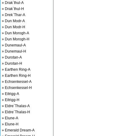
» Drak`thul-A
» Drak`thul-H
» Drek`Thar-A
» Dun Modr-A
» Dun Modr-H
» Dun Morogh-A
» Dun Morogh-H
» Dunemaul-A
» Dunemaul-H
» Durotan-A
» Durotan-H
» Earthen Ring-A
» Earthen Ring-H
» Echsenkessel-A
» Echsenkessel-H
» Eitrigg-A
» Eitrigg-H
» Eldre`Thalas-A
» Eldre`Thalas-H
» Elune-A
» Elune-H
» Emerald Dream-A