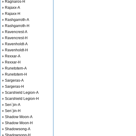
» Ragnaros-H
» Rajaxx-A
» Rajaxx-H
» Rashgarroth-A
» Rashgarroth-H
» Ravencrest-A
» Ravencrest-H
» Ravenholdt-A
» Ravenholdt-H
» Rexxar-A
» Rexxar-H
» Runetotem-A
» Runetotem-H
» Sargeras-A
» Sargeras-H
» Scarshield Legion-A
» Scarshield Legion-H
» Sen`jin-A
» Sen`jin-H
» Shadow Moon-A
» Shadow Moon-H
» Shadowsong-A
» Shadowsong-H