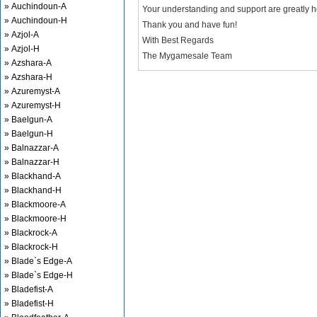
» Auchindoun-A
Your understanding and support are greatly 
» Auchindoun-H
Thank you and have fun!
» Azjol-A
With Best Regards
» Azjol-H
The Mygamesale Team
» Azshara-A
» Azshara-H
» Azuremyst-A
» Azuremyst-H
» Baelgun-A
» Baelgun-H
» Balnazzar-A
» Balnazzar-H
» Blackhand-A
» Blackhand-H
» Blackmoore-A
» Blackmoore-H
» Blackrock-A
» Blackrock-H
» Blade`s Edge-A
» Blade`s Edge-H
» Bladefist-A
» Bladefist-H