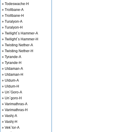
» Todeswache-H
» Trollbane-A
» Trollbane-H
» Turalyon-A
» Turalyon-H
» Twilight`s Hammer-A
» Twilight`s Hammer-H
» Twisting Nether-A
» Twisting Nether-H
» Tyrande-A
» Tyrande-H
» Uldaman-A
» Uldaman-H
» Uldum-A
» Uldum-H
» Un`Goro-A
» Un`goro-H
» Varimathras-A
» Varimathras-H
» Vashj-A
» Vashj-H
» Vek`lor-A