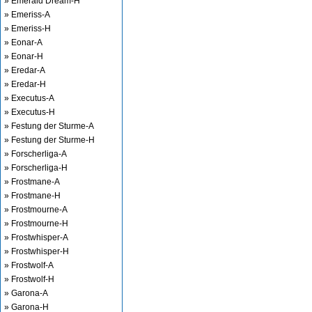
» Emerald Dream-H
» Emeriss-A
» Emeriss-H
» Eonar-A
» Eonar-H
» Eredar-A
» Eredar-H
» Executus-A
» Executus-H
» Festung der Sturme-A
» Festung der Sturme-H
» Forscherliga-A
» Forscherliga-H
» Frostmane-A
» Frostmane-H
» Frostmourne-A
» Frostmourne-H
» Frostwhisper-A
» Frostwhisper-H
» Frostwolf-A
» Frostwolf-H
» Garona-A
» Garona-H