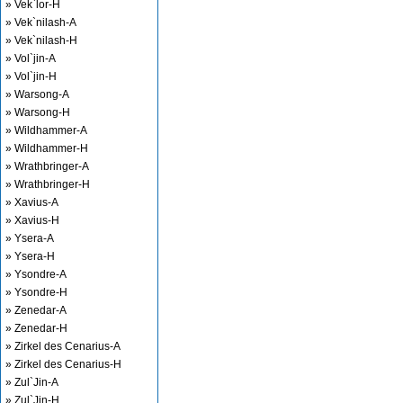
» Vek`lor-H
» Vek`nilash-A
» Vek`nilash-H
» Vol`jin-A
» Vol`jin-H
» Warsong-A
» Warsong-H
» Wildhammer-A
» Wildhammer-H
» Wrathbringer-A
» Wrathbringer-H
» Xavius-A
» Xavius-H
» Ysera-A
» Ysera-H
» Ysondre-A
» Ysondre-H
» Zenedar-A
» Zenedar-H
» Zirkel des Cenarius-A
» Zirkel des Cenarius-H
» Zul`Jin-A
» Zul`Jin-H