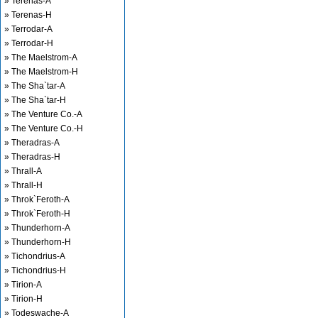
» Terenas-A
» Terenas-H
» Terrodar-A
» Terrodar-H
» The Maelstrom-A
» The Maelstrom-H
» The Sha`tar-A
» The Sha`tar-H
» The Venture Co.-A
» The Venture Co.-H
» Theradras-A
» Theradras-H
» Thrall-A
» Thrall-H
» Throk`Feroth-A
» Throk`Feroth-H
» Thunderhorn-A
» Thunderhorn-H
» Tichondrius-A
» Tichondrius-H
» Tirion-A
» Tirion-H
» Todeswache-A