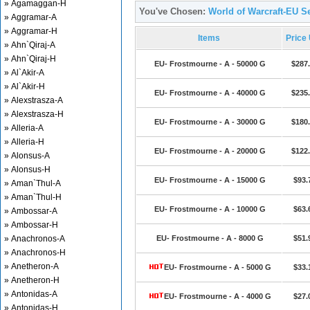
» Agamaggan-H
You've Chosen:
World of Warcraft-EU S
» Aggramar-A
» Aggramar-H
Items
Price
» Ahn`Qiraj-A
» Ahn`Qiraj-H
EU- Frostmourne - A - 50000 G
$287
» Al`Akir-A
» Al`Akir-H
EU- Frostmourne - A - 40000 G
$235
» Alexstrasza-A
» Alexstrasza-H
EU- Frostmourne - A - 30000 G
$180
» Alleria-A
» Alleria-H
EU- Frostmourne - A - 20000 G
$122
» Alonsus-A
» Alonsus-H
EU- Frostmourne - A - 15000 G
$93.
» Aman`Thul-A
» Aman`Thul-H
EU- Frostmourne - A - 10000 G
$63.
» Ambossar-A
» Ambossar-H
» Anachronos-A
EU- Frostmourne - A - 8000 G
$51.
» Anachronos-H
» Anetheron-A
EU- Frostmourne - A - 5000 G
$33.
» Anetheron-H
» Antonidas-A
EU- Frostmourne - A - 4000 G
$27.
» Antonidas-H