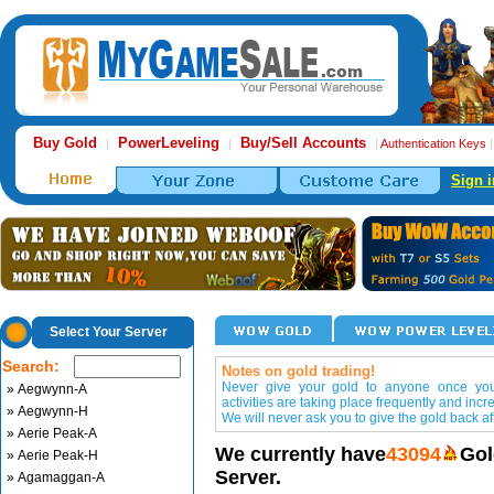
Buy Gold
PowerLeveling
Buy/Sell Accounts
|
|
|
Authentication Keys
Sign i
Select Your Server
Search:
Notes on gold trading!
Never give your gold to anyone once you 
» Aegwynn-A
activities are taking place frequently and incr
» Aegwynn-H
We will never ask you to give the gold back aft
» Aerie Peak-A
We currently have
43094
Gol
» Aerie Peak-H
Server.
» Agamaggan-A