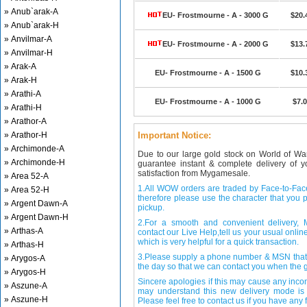
» Anub`arak-A
EU- Frostmourne - A - 3000 G
$20.
» Anub`arak-H
» Anvilmar-A
EU- Frostmourne - A - 2000 G
$13.
» Anvilmar-H
» Arak-A
EU- Frostmourne - A - 1500 G
$10.
» Arak-H
» Arathi-A
EU- Frostmourne - A - 1000 G
$7.
» Arathi-H
» Arathor-A
» Arathor-H
Important Notice:
» Archimonde-A
Due to our large gold stock on World of Wa
» Archimonde-H
guarantee instant & complete delivery of
satisfaction from Mygamesale.
» Area 52-A
1.All WOW orders are traded by Face-to-Face 
» Area 52-H
therefore please use the character that you p
» Argent Dawn-A
pickup.
» Argent Dawn-H
2.For a smooth and convenient delivery
» Arthas-A
contact our Live Help,tell us your usual onli
which is very helpful for a quick transaction.
» Arthas-H
3.Please supply a phone number & MSN that 
» Arygos-A
the day so that we can contact you when the g
» Arygos-H
Sincere apologies if this may cause any inco
» Aszune-A
may understand this new delivery mode is 
» Aszune-H
Please feel free to contact us if you have any f