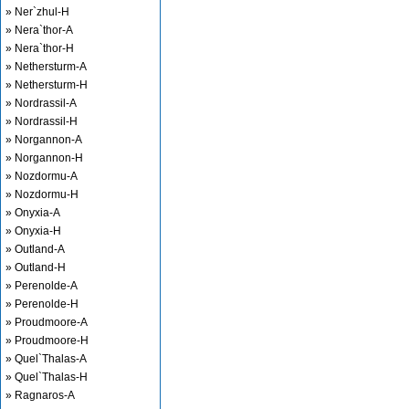
» Ner`zhul-H
» Nera`thor-A
» Nera`thor-H
» Nethersturm-A
» Nethersturm-H
» Nordrassil-A
» Nordrassil-H
» Norgannon-A
» Norgannon-H
» Nozdormu-A
» Nozdormu-H
» Onyxia-A
» Onyxia-H
» Outland-A
» Outland-H
» Perenolde-A
» Perenolde-H
» Proudmoore-A
» Proudmoore-H
» Quel`Thalas-A
» Quel`Thalas-H
» Ragnaros-A