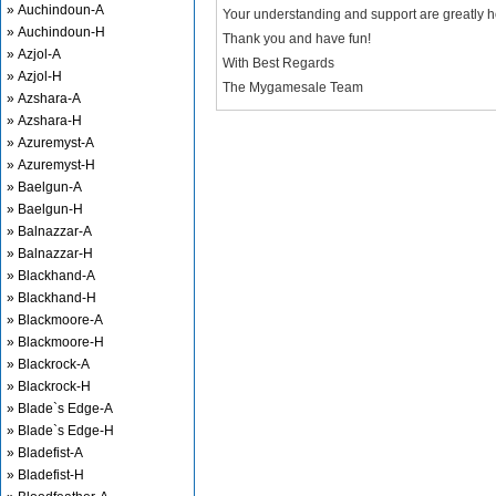
» Auchindoun-A
Your understanding and support are greatly 
» Auchindoun-H
Thank you and have fun!
» Azjol-A
With Best Regards
» Azjol-H
The Mygamesale Team
» Azshara-A
» Azshara-H
» Azuremyst-A
» Azuremyst-H
» Baelgun-A
» Baelgun-H
» Balnazzar-A
» Balnazzar-H
» Blackhand-A
» Blackhand-H
» Blackmoore-A
» Blackmoore-H
» Blackrock-A
» Blackrock-H
» Blade`s Edge-A
» Blade`s Edge-H
» Bladefist-A
» Bladefist-H