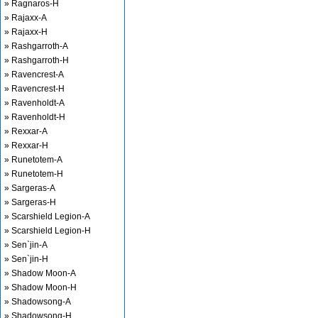
» Ragnaros-H
» Rajaxx-A
» Rajaxx-H
» Rashgarroth-A
» Rashgarroth-H
» Ravencrest-A
» Ravencrest-H
» Ravenholdt-A
» Ravenholdt-H
» Rexxar-A
» Rexxar-H
» Runetotem-A
» Runetotem-H
» Sargeras-A
» Sargeras-H
» Scarshield Legion-A
» Scarshield Legion-H
» Sen`jin-A
» Sen`jin-H
» Shadow Moon-A
» Shadow Moon-H
» Shadowsong-A
» Shadowsong-H