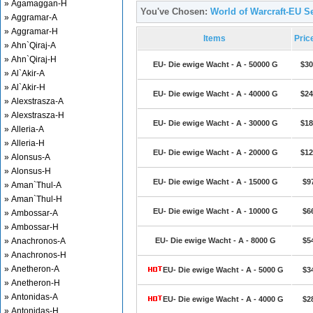
» Agamaggan-H
You've Chosen:
World of Warcraft-EU Se
» Aggramar-A
» Aggramar-H
Items
Pric
» Ahn`Qiraj-A
» Ahn`Qiraj-H
EU- Die ewige Wacht - A - 50000 G
$30
» Al`Akir-A
» Al`Akir-H
EU- Die ewige Wacht - A - 40000 G
$24
» Alexstrasza-A
» Alexstrasza-H
EU- Die ewige Wacht - A - 30000 G
$18
» Alleria-A
» Alleria-H
EU- Die ewige Wacht - A - 20000 G
$12
» Alonsus-A
» Alonsus-H
EU- Die ewige Wacht - A - 15000 G
$9
» Aman`Thul-A
» Aman`Thul-H
EU- Die ewige Wacht - A - 10000 G
$6
» Ambossar-A
» Ambossar-H
» Anachronos-A
EU- Die ewige Wacht - A - 8000 G
$5
» Anachronos-H
» Anetheron-A
EU- Die ewige Wacht - A - 5000 G
$3
» Anetheron-H
» Antonidas-A
EU- Die ewige Wacht - A - 4000 G
$2
» Antonidas-H