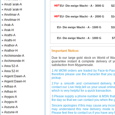
» Anub`arak-A
EU- Die ewige Wacht - A - 3000 G
$2
» Anub`arak-H
» Anvilmar-A
EU- Die ewige Wacht - A - 2000 G
$1
» Anvilmar-H
» Arak-A
EU- Die ewige Wacht - A - 1500 G
$1
» Arak-H
» Arathi-A
EU- Die ewige Wacht - A - 1000 G
$7
» Arathi-H
» Arathor-A
» Arathor-H
Important Notice:
» Archimonde-A
Due to our large gold stock on World of Wa
» Archimonde-H
guarantee instant & complete delivery of
satisfaction from Mygamesale.
» Area 52-A
1.All WOW orders are traded by Face-to-Face 
» Area 52-H
therefore please use the character that you p
» Argent Dawn-A
pickup.
» Argent Dawn-H
2.For a smooth and convenient delivery
» Arthas-A
contact our Live Help,tell us your usual onli
which is very helpful for a quick transaction.
» Arthas-H
3.Please supply a phone number & MSN that 
» Arygos-A
the day so that we can contact you when the g
» Arygos-H
Sincere apologies if this may cause any inco
» Aszune-A
may understand this new delivery mode is 
» Aszune-H
Please feel free to contact us if you have any f