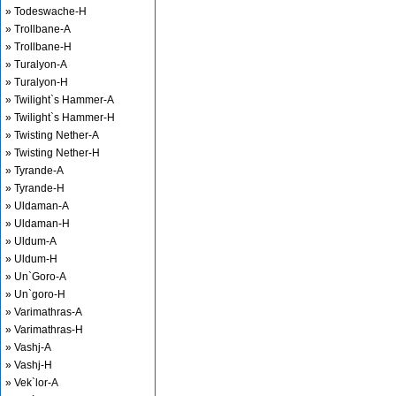
» Todeswache-H
» Trollbane-A
» Trollbane-H
» Turalyon-A
» Turalyon-H
» Twilight`s Hammer-A
» Twilight`s Hammer-H
» Twisting Nether-A
» Twisting Nether-H
» Tyrande-A
» Tyrande-H
» Uldaman-A
» Uldaman-H
» Uldum-A
» Uldum-H
» Un`Goro-A
» Un`goro-H
» Varimathras-A
» Varimathras-H
» Vashj-A
» Vashj-H
» Vek`lor-A