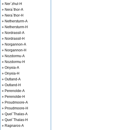
» Ner`zhul-H
» Nera`thor-A
» Nera`thor-H
» Nethersturm-A
» Nethersturm-H
» Nordrassil-A
» Nordrassil-H
» Norgannon-A
» Norgannon-H
» Nozdormu-A
» Nozdormu-H
» Onyxia-A
» Onyxia-H
» Outland-A
» Outland-H
» Perenolde-A
» Perenolde-H
» Proudmoore-A
» Proudmoore-H
» Quel`Thalas-A
» Quel`Thalas-H
» Ragnaros-A