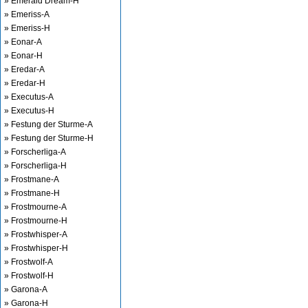
» Emerald Dream-H
» Emeriss-A
» Emeriss-H
» Eonar-A
» Eonar-H
» Eredar-A
» Eredar-H
» Executus-A
» Executus-H
» Festung der Sturme-A
» Festung der Sturme-H
» Forscherliga-A
» Forscherliga-H
» Frostmane-A
» Frostmane-H
» Frostmourne-A
» Frostmourne-H
» Frostwhisper-A
» Frostwhisper-H
» Frostwolf-A
» Frostwolf-H
» Garona-A
» Garona-H