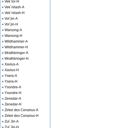
» Vek`lor-H
» Vek`nilash-A
» Vek`nilash-H
» Vol`jin-A
» Vol`jin-H
» Warsong-A
» Warsong-H
» Wildhammer-A
» Wildhammer-H
» Wrathbringer-A
» Wrathbringer-H
» Xavius-A
» Xavius-H
» Ysera-A
» Ysera-H
» Ysondre-A
» Ysondre-H
» Zenedar-A
» Zenedar-H
» Zirkel des Cenarius-A
» Zirkel des Cenarius-H
» Zul`Jin-A
» Zul`Jin-H