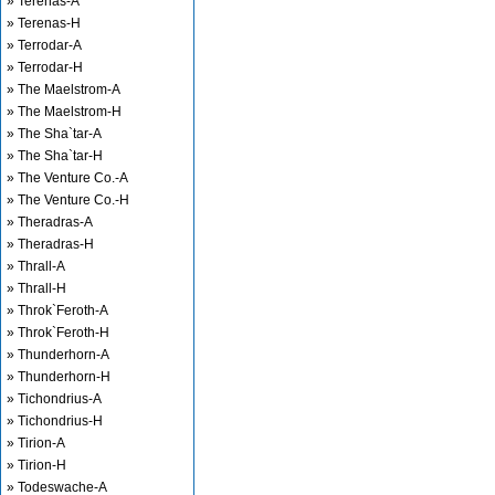
» Terenas-A
» Terenas-H
» Terrodar-A
» Terrodar-H
» The Maelstrom-A
» The Maelstrom-H
» The Sha`tar-A
» The Sha`tar-H
» The Venture Co.-A
» The Venture Co.-H
» Theradras-A
» Theradras-H
» Thrall-A
» Thrall-H
» Throk`Feroth-A
» Throk`Feroth-H
» Thunderhorn-A
» Thunderhorn-H
» Tichondrius-A
» Tichondrius-H
» Tirion-A
» Tirion-H
» Todeswache-A