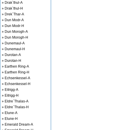
» Drak`thul-A
» Drak`thul-H
» Drek`Thar-A
» Dun Modr-A
» Dun Modr-H
» Dun Morogh-A
» Dun Morogh-H
» Dunemaul-A
» Dunemaul-H
» Durotan-A
» Durotan-H
» Earthen Ring-A
» Earthen Ring-H
» Echsenkessel-A
» Echsenkessel-H
» Eitrigg-A
» Eitrigg-H
» Eldre`Thalas-A
» Eldre`Thalas-H
» Elune-A
» Elune-H
» Emerald Dream-A