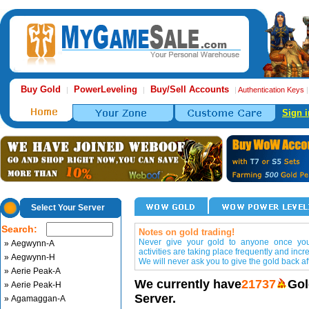
Buy Gold
PowerLeveling
Buy/Sell Accounts
|
|
|
Authentication Keys
Sign i
Select Your Server
Search:
Notes on gold trading!
Never give your gold to anyone once you 
» Aegwynn-A
activities are taking place frequently and incr
» Aegwynn-H
We will never ask you to give the gold back aft
» Aerie Peak-A
We currently have
21737
Gol
» Aerie Peak-H
Server.
» Agamaggan-A