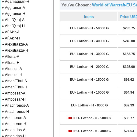
» Agamaggan-H
You've Chosen:
World of Warcraft-EU Se
» Aggramar-A
» Aggramar-H
Items
Price US
» Ahn`Qiraj-A
» Ahn`Qiraj-H
EU- Lothar - H - 50000 G
$293.75
» Al`Akir-A
» Al`Akir-H
EU- Lothar - H - 40000 G
$240.00
» Alexstrasza-A
» Alexstrasza-H
EU- Lothar - H - 30000 G
$183.75
» Alleria-A
» Alleria-H
EU- Lothar - H - 20000 G
$125.00
» Alonsus-A
» Alonsus-H
EU- Lothar - H - 15000 G
$95.62
» Aman`Thul-A
» Aman`Thul-H
EU- Lothar - H - 10000 G
$64.94
» Ambossar-A
» Ambossar-H
» Anachronos-A
EU- Lothar - H - 8000 G
$52.99
» Anachronos-H
» Anetheron-A
EU- Lothar - H - 5000 G
$33.77
» Anetheron-H
» Antonidas-A
EU- Lothar - H - 4000 G
$27.53
» Antonidas-H