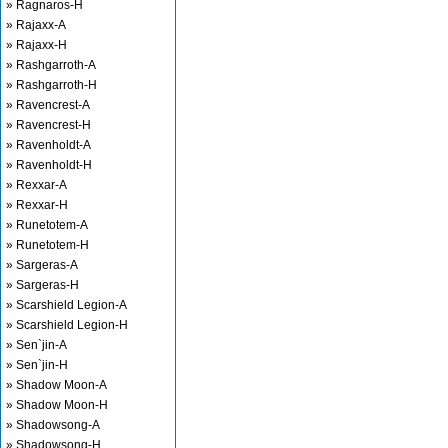
» Ragnaros-H
» Rajaxx-A
» Rajaxx-H
» Rashgarroth-A
» Rashgarroth-H
» Ravencrest-A
» Ravencrest-H
» Ravenholdt-A
» Ravenholdt-H
» Rexxar-A
» Rexxar-H
» Runetotem-A
» Runetotem-H
» Sargeras-A
» Sargeras-H
» Scarshield Legion-A
» Scarshield Legion-H
» Sen`jin-A
» Sen`jin-H
» Shadow Moon-A
» Shadow Moon-H
» Shadowsong-A
» Shadowsong-H