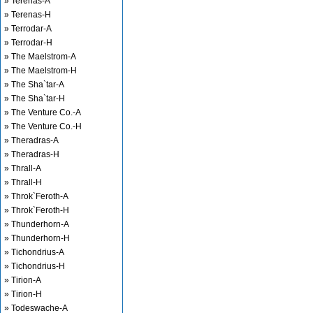
» Terenas-A
» Terenas-H
» Terrodar-A
» Terrodar-H
» The Maelstrom-A
» The Maelstrom-H
» The Sha`tar-A
» The Sha`tar-H
» The Venture Co.-A
» The Venture Co.-H
» Theradras-A
» Theradras-H
» Thrall-A
» Thrall-H
» Throk`Feroth-A
» Throk`Feroth-H
» Thunderhorn-A
» Thunderhorn-H
» Tichondrius-A
» Tichondrius-H
» Tirion-A
» Tirion-H
» Todeswache-A