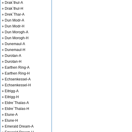
» Drak`thul-A
» Drak`thul-H
» Drek`Thar-A
» Dun Modr-A
» Dun Modr-H
» Dun Morogh-A
» Dun Morogh-H
» Dunemaul-A
» Dunemaul-H
» Durotan-A
» Durotan-H
» Earthen Ring-A
» Earthen Ring-H
» Echsenkessel-A
» Echsenkessel-H
» Eitrigg-A
» Eitrigg-H
» Eldre`Thalas-A
» Eldre`Thalas-H
» Elune-A
» Elune-H
» Emerald Dream-A