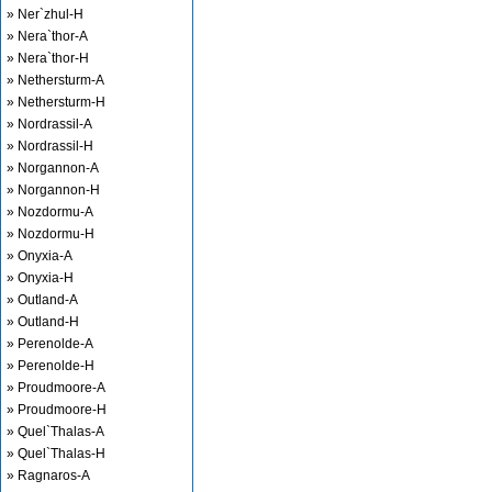
» Ner`zhul-H
» Nera`thor-A
» Nera`thor-H
» Nethersturm-A
» Nethersturm-H
» Nordrassil-A
» Nordrassil-H
» Norgannon-A
» Norgannon-H
» Nozdormu-A
» Nozdormu-H
» Onyxia-A
» Onyxia-H
» Outland-A
» Outland-H
» Perenolde-A
» Perenolde-H
» Proudmoore-A
» Proudmoore-H
» Quel`Thalas-A
» Quel`Thalas-H
» Ragnaros-A