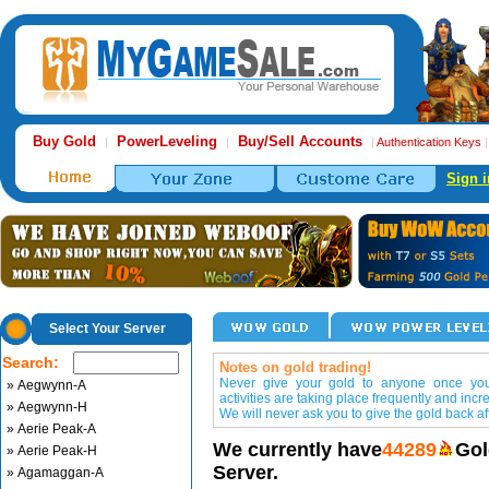
Buy Gold
PowerLeveling
Buy/Sell Accounts
|
|
|
Authentication Keys
Sign i
Select Your Server
Search:
Notes on gold trading!
Never give your gold to anyone once you 
» Aegwynn-A
activities are taking place frequently and incr
» Aegwynn-H
We will never ask you to give the gold back aft
» Aerie Peak-A
We currently have
44289
Gol
» Aerie Peak-H
Server.
» Agamaggan-A