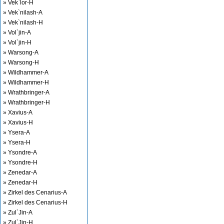
» Vek`lor-H
» Vek`nilash-A
» Vek`nilash-H
» Vol`jin-A
» Vol`jin-H
» Warsong-A
» Warsong-H
» Wildhammer-A
» Wildhammer-H
» Wrathbringer-A
» Wrathbringer-H
» Xavius-A
» Xavius-H
» Ysera-A
» Ysera-H
» Ysondre-A
» Ysondre-H
» Zenedar-A
» Zenedar-H
» Zirkel des Cenarius-A
» Zirkel des Cenarius-H
» Zul`Jin-A
» Zul`Jin-H