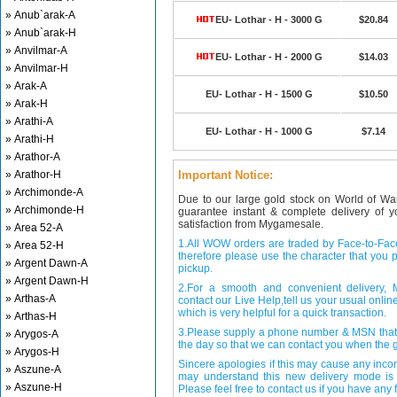
» Anub`arak-A
EU- Lothar - H - 3000 G
$20.84
» Anub`arak-H
» Anvilmar-A
EU- Lothar - H - 2000 G
$14.03
» Anvilmar-H
» Arak-A
EU- Lothar - H - 1500 G
$10.50
» Arak-H
» Arathi-A
EU- Lothar - H - 1000 G
$7.14
» Arathi-H
» Arathor-A
» Arathor-H
Important Notice:
» Archimonde-A
Due to our large gold stock on World of Wa
» Archimonde-H
guarantee instant & complete delivery of
satisfaction from Mygamesale.
» Area 52-A
1.All WOW orders are traded by Face-to-Face 
» Area 52-H
therefore please use the character that you p
» Argent Dawn-A
pickup.
» Argent Dawn-H
2.For a smooth and convenient delivery
» Arthas-A
contact our Live Help,tell us your usual onli
which is very helpful for a quick transaction.
» Arthas-H
3.Please supply a phone number & MSN that 
» Arygos-A
the day so that we can contact you when the g
» Arygos-H
Sincere apologies if this may cause any inco
» Aszune-A
may understand this new delivery mode is 
» Aszune-H
Please feel free to contact us if you have any f