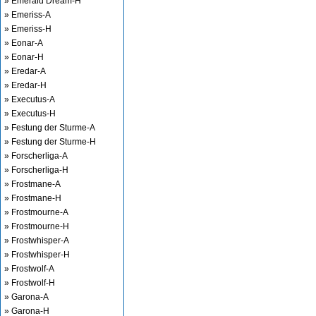
» Emerald Dream-H
» Emeriss-A
» Emeriss-H
» Eonar-A
» Eonar-H
» Eredar-A
» Eredar-H
» Executus-A
» Executus-H
» Festung der Sturme-A
» Festung der Sturme-H
» Forscherliga-A
» Forscherliga-H
» Frostmane-A
» Frostmane-H
» Frostmourne-A
» Frostmourne-H
» Frostwhisper-A
» Frostwhisper-H
» Frostwolf-A
» Frostwolf-H
» Garona-A
» Garona-H