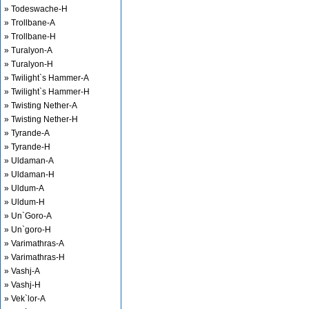
» Todeswache-H
» Trollbane-A
» Trollbane-H
» Turalyon-A
» Turalyon-H
» Twilight`s Hammer-A
» Twilight`s Hammer-H
» Twisting Nether-A
» Twisting Nether-H
» Tyrande-A
» Tyrande-H
» Uldaman-A
» Uldaman-H
» Uldum-A
» Uldum-H
» Un`Goro-A
» Un`goro-H
» Varimathras-A
» Varimathras-H
» Vashj-A
» Vashj-H
» Vek`lor-A