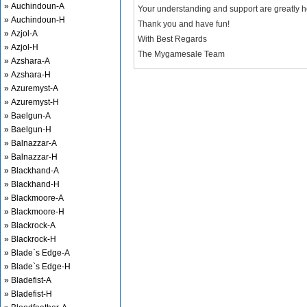
» Auchindoun-A
Your understanding and support are greatly 
» Auchindoun-H
Thank you and have fun!
» Azjol-A
With Best Regards
» Azjol-H
The Mygamesale Team
» Azshara-A
» Azshara-H
» Azuremyst-A
» Azuremyst-H
» Baelgun-A
» Baelgun-H
» Balnazzar-A
» Balnazzar-H
» Blackhand-A
» Blackhand-H
» Blackmoore-A
» Blackmoore-H
» Blackrock-A
» Blackrock-H
» Blade`s Edge-A
» Blade`s Edge-H
» Bladefist-A
» Bladefist-H