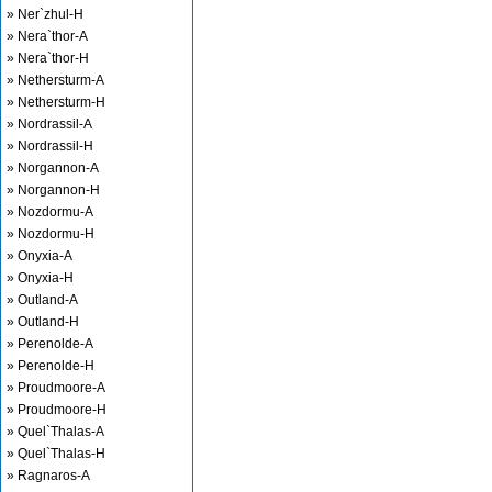
» Ner`zhul-H
» Nera`thor-A
» Nera`thor-H
» Nethersturm-A
» Nethersturm-H
» Nordrassil-A
» Nordrassil-H
» Norgannon-A
» Norgannon-H
» Nozdormu-A
» Nozdormu-H
» Onyxia-A
» Onyxia-H
» Outland-A
» Outland-H
» Perenolde-A
» Perenolde-H
» Proudmoore-A
» Proudmoore-H
» Quel`Thalas-A
» Quel`Thalas-H
» Ragnaros-A