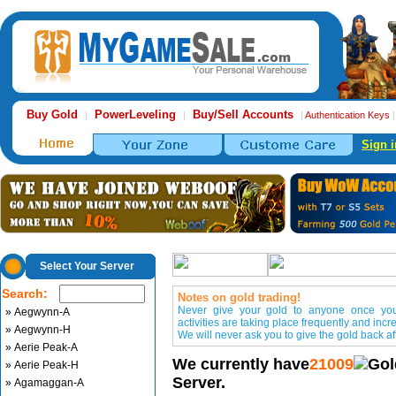
Buy Gold
PowerLeveling
Buy/Sell Accounts
|
|
|
Authentication Keys
Sign i
Select Your Server
Search:
Notes on gold trading!
Never give your gold to anyone once you 
» Aegwynn-A
activities are taking place frequently and incr
» Aegwynn-H
We will never ask you to give the gold back aft
» Aerie Peak-A
We currently have
21009
Gol
» Aerie Peak-H
Server.
» Agamaggan-A