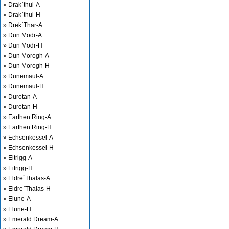
» Drak`thul-A
» Drak`thul-H
» Drek`Thar-A
» Dun Modr-A
» Dun Modr-H
» Dun Morogh-A
» Dun Morogh-H
» Dunemaul-A
» Dunemaul-H
» Durotan-A
» Durotan-H
» Earthen Ring-A
» Earthen Ring-H
» Echsenkessel-A
» Echsenkessel-H
» Eitrigg-A
» Eitrigg-H
» Eldre`Thalas-A
» Eldre`Thalas-H
» Elune-A
» Elune-H
» Emerald Dream-A