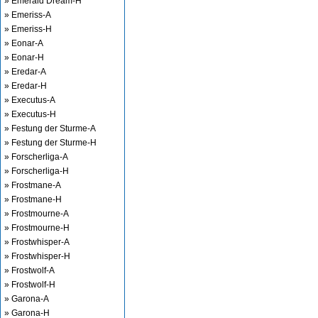
» Emerald Dream-H
» Emeriss-A
» Emeriss-H
» Eonar-A
» Eonar-H
» Eredar-A
» Eredar-H
» Executus-A
» Executus-H
» Festung der Sturme-A
» Festung der Sturme-H
» Forscherliga-A
» Forscherliga-H
» Frostmane-A
» Frostmane-H
» Frostmourne-A
» Frostmourne-H
» Frostwhisper-A
» Frostwhisper-H
» Frostwolf-A
» Frostwolf-H
» Garona-A
» Garona-H