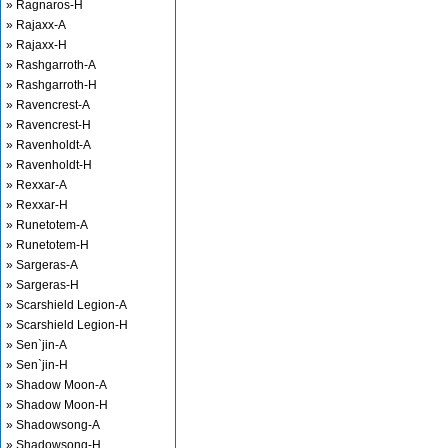
» Ragnaros-H
» Rajaxx-A
» Rajaxx-H
» Rashgarroth-A
» Rashgarroth-H
» Ravencrest-A
» Ravencrest-H
» Ravenholdt-A
» Ravenholdt-H
» Rexxar-A
» Rexxar-H
» Runetotem-A
» Runetotem-H
» Sargeras-A
» Sargeras-H
» Scarshield Legion-A
» Scarshield Legion-H
» Sen`jin-A
» Sen`jin-H
» Shadow Moon-A
» Shadow Moon-H
» Shadowsong-A
» Shadowsong-H