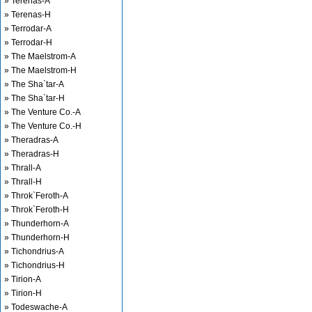
» Terenas-A
» Terenas-H
» Terrodar-A
» Terrodar-H
» The Maelstrom-A
» The Maelstrom-H
» The Sha`tar-A
» The Sha`tar-H
» The Venture Co.-A
» The Venture Co.-H
» Theradras-A
» Theradras-H
» Thrall-A
» Thrall-H
» Throk`Feroth-A
» Throk`Feroth-H
» Thunderhorn-A
» Thunderhorn-H
» Tichondrius-A
» Tichondrius-H
» Tirion-A
» Tirion-H
» Todeswache-A