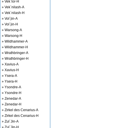
» Vek`lor-H
» Vek`nilash-A
» Vek`nilash-H
» Vol`jin-A
» Vol`jin-H
» Warsong-A
» Warsong-H
» Wildhammer-A
» Wildhammer-H
» Wrathbringer-A
» Wrathbringer-H
» Xavius-A
» Xavius-H
» Ysera-A
» Ysera-H
» Ysondre-A
» Ysondre-H
» Zenedar-A
» Zenedar-H
» Zirkel des Cenarius-A
» Zirkel des Cenarius-H
» Zul`Jin-A
» Zul`Jin-H