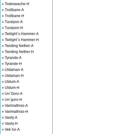
» Todeswache-H
» Trollbane-A
» Trollbane-H
» Turalyon-A
» Turalyon-H
» Twilight`s Hammer-A
» Twilight`s Hammer-H
» Twisting Nether-A
» Twisting Nether-H
» Tyrande-A
» Tyrande-H
» Uldaman-A
» Uldaman-H
» Uldum-A
» Uldum-H
» Un`Goro-A
» Un`goro-H
» Varimathras-A
» Varimathras-H
» Vashj-A
» Vashj-H
» Vek`lor-A