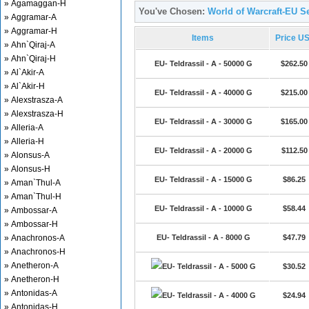
» Agamaggan-H
You've Chosen:
World of Warcraft-EU Ser
» Aggramar-A
» Aggramar-H
Items
Price U
» Ahn`Qiraj-A
» Ahn`Qiraj-H
EU- Teldrassil - A - 50000 G
$262.50
» Al`Akir-A
» Al`Akir-H
EU- Teldrassil - A - 40000 G
$215.00
» Alexstrasza-A
» Alexstrasza-H
EU- Teldrassil - A - 30000 G
$165.00
» Alleria-A
» Alleria-H
EU- Teldrassil - A - 20000 G
$112.50
» Alonsus-A
» Alonsus-H
EU- Teldrassil - A - 15000 G
$86.25
» Aman`Thul-A
» Aman`Thul-H
EU- Teldrassil - A - 10000 G
$58.44
» Ambossar-A
» Ambossar-H
» Anachronos-A
EU- Teldrassil - A - 8000 G
$47.79
» Anachronos-H
» Anetheron-A
EU- Teldrassil - A - 5000 G
$30.52
» Anetheron-H
» Antonidas-A
EU- Teldrassil - A - 4000 G
$24.94
» Antonidas-H