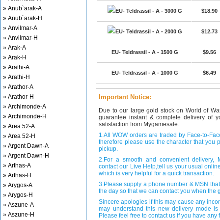
» Anub`arak-A
EU- Teldrassil - A - 3000 G
$18.90
» Anub`arak-H
» Anvilmar-A
EU- Teldrassil - A - 2000 G
$12.73
» Anvilmar-H
» Arak-A
EU- Teldrassil - A - 1500 G
$9.56
» Arak-H
» Arathi-A
EU- Teldrassil - A - 1000 G
$6.49
» Arathi-H
» Arathor-A
» Arathor-H
Important Notice:
» Archimonde-A
Due to our large gold stock on World of Wa
» Archimonde-H
guarantee instant & complete delivery of
satisfaction from Mygamesale.
» Area 52-A
1.All WOW orders are traded by Face-to-Face 
» Area 52-H
therefore please use the character that you p
» Argent Dawn-A
pickup.
» Argent Dawn-H
2.For a smooth and convenient delivery
» Arthas-A
contact our Live Help,tell us your usual onli
which is very helpful for a quick transaction.
» Arthas-H
3.Please supply a phone number & MSN that 
» Arygos-A
the day so that we can contact you when the g
» Arygos-H
Sincere apologies if this may cause any inco
» Aszune-A
may understand this new delivery mode is 
» Aszune-H
Please feel free to contact us if you have any f