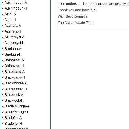
» Auchindoun-A
Your understanding and support are greatly 
» Auchindoun-H
Thank you and have fun!
» Azjol-A
With Best Regards
» Azjol-H
The Mygamesale Team
» Azshara-A
» Azshara-H
» Azuremyst-A
» Azuremyst-H
» Baelgun-A
» Baelgun-H
» Balnazzar-A
» Balnazzar-H
» Blackhand-A
» Blackhand-H
» Blackmoore-A
» Blackmoore-H
» Blackrock-A
» Blackrock-H
» Blade`s Edge-A
» Blade`s Edge-H
» Bladefist-A
» Bladefist-H