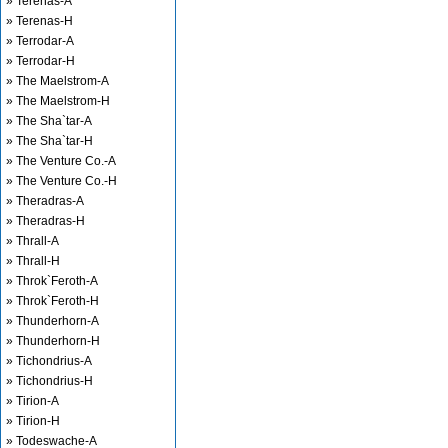
» Terenas-A
» Terenas-H
» Terrodar-A
» Terrodar-H
» The Maelstrom-A
» The Maelstrom-H
» The Sha`tar-A
» The Sha`tar-H
» The Venture Co.-A
» The Venture Co.-H
» Theradras-A
» Theradras-H
» Thrall-A
» Thrall-H
» Throk`Feroth-A
» Throk`Feroth-H
» Thunderhorn-A
» Thunderhorn-H
» Tichondrius-A
» Tichondrius-H
» Tirion-A
» Tirion-H
» Todeswache-A