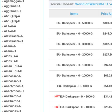
» Agamaggan-H
You've Chosen:
World of Warcraft-EU Se
» Aggramar-A
» Aggramar-H
Items
Price 
» Ahn`Qiraj-A
» Ahn`Qiraj-H
EU- Darkspear - H - 50000 G
$300.0
» Al`Akir-A
» Al`Akir-H
EU- Darkspear - H - 40000 G
$245.0
» Alexstrasza-A
» Alexstrasza-H
EU- Darkspear - H - 30000 G
$187.5
» Alleria-A
» Alleria-H
EU- Darkspear - H - 20000 G
$127.5
» Alonsus-A
» Alonsus-H
EU- Darkspear - H - 15000 G
$97.50
» Aman`Thul-A
» Aman`Thul-H
EU- Darkspear - H - 10000 G
$66.23
» Ambossar-A
» Ambossar-H
» Anachronos-A
EU- Darkspear - H - 8000 G
$54.03
» Anachronos-H
» Anetheron-A
EU- Darkspear - H - 5000 G
$34.42
» Anetheron-H
» Antonidas-A
EU- Darkspear - H - 4000 G
$28.05
» Antonidas-H