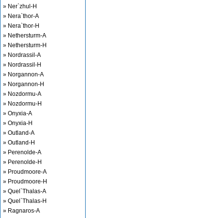
» Ner`zhul-H
» Nera`thor-A
» Nera`thor-H
» Nethersturm-A
» Nethersturm-H
» Nordrassil-A
» Nordrassil-H
» Norgannon-A
» Norgannon-H
» Nozdormu-A
» Nozdormu-H
» Onyxia-A
» Onyxia-H
» Outland-A
» Outland-H
» Perenolde-A
» Perenolde-H
» Proudmoore-A
» Proudmoore-H
» Quel`Thalas-A
» Quel`Thalas-H
» Ragnaros-A