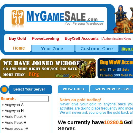
Buy Gold
PowerLeveling
Buy/Sell Accounts
|
|
|
Authentication Keys
Sign i
Select Your Server
Search:
Notes on gold trading!
Never give your gold to anyone once you 
» Aegwynn-A
activities are taking place frequently and incr
» Aegwynn-H
We will never ask you to give the gold back aft
» Aerie Peak-A
We currently have
10280
Gol
» Aerie Peak-H
Server.
» Agamaggan-A