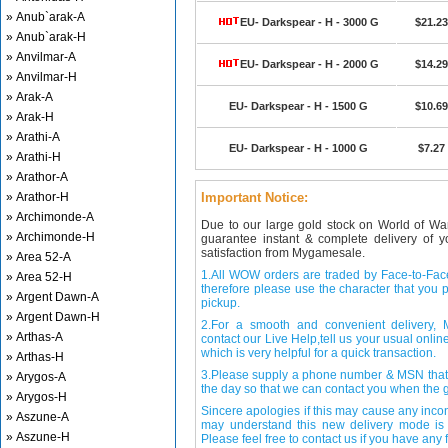
» Anub`arak-A
EU- Darkspear - H - 3000 G
$21.23
» Anub`arak-H
» Anvilmar-A
EU- Darkspear - H - 2000 G
$14.29
» Anvilmar-H
» Arak-A
EU- Darkspear - H - 1500 G
$10.69
» Arak-H
» Arathi-A
EU- Darkspear - H - 1000 G
$7.27
» Arathi-H
» Arathor-A
» Arathor-H
Important Notice:
» Archimonde-A
Due to our large gold stock on World of Wa
» Archimonde-H
guarantee instant & complete delivery of
satisfaction from Mygamesale.
» Area 52-A
1.All WOW orders are traded by Face-to-Face 
» Area 52-H
therefore please use the character that you p
» Argent Dawn-A
pickup.
» Argent Dawn-H
2.For a smooth and convenient delivery
» Arthas-A
contact our Live Help,tell us your usual onli
which is very helpful for a quick transaction.
» Arthas-H
3.Please supply a phone number & MSN that 
» Arygos-A
the day so that we can contact you when the g
» Arygos-H
Sincere apologies if this may cause any inco
» Aszune-A
may understand this new delivery mode is 
» Aszune-H
Please feel free to contact us if you have any f