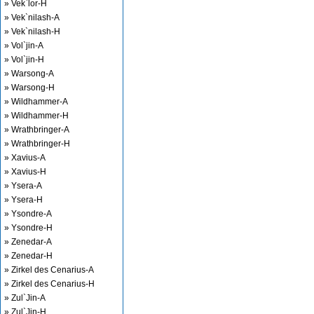
» Vek`lor-H
» Vek`nilash-A
» Vek`nilash-H
» Vol`jin-A
» Vol`jin-H
» Warsong-A
» Warsong-H
» Wildhammer-A
» Wildhammer-H
» Wrathbringer-A
» Wrathbringer-H
» Xavius-A
» Xavius-H
» Ysera-A
» Ysera-H
» Ysondre-A
» Ysondre-H
» Zenedar-A
» Zenedar-H
» Zirkel des Cenarius-A
» Zirkel des Cenarius-H
» Zul`Jin-A
» Zul`Jin-H