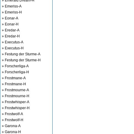
» Emerald Dream-H
» Emeriss-A
» Emeriss-H
» Eonar-A
» Eonar-H
» Eredar-A
» Eredar-H
» Executus-A
» Executus-H
» Festung der Sturme-A
» Festung der Sturme-H
» Forscherliga-A
» Forscherliga-H
» Frostmane-A
» Frostmane-H
» Frostmourne-A
» Frostmourne-H
» Frostwhisper-A
» Frostwhisper-H
» Frostwolf-A
» Frostwolf-H
» Garona-A
» Garona-H