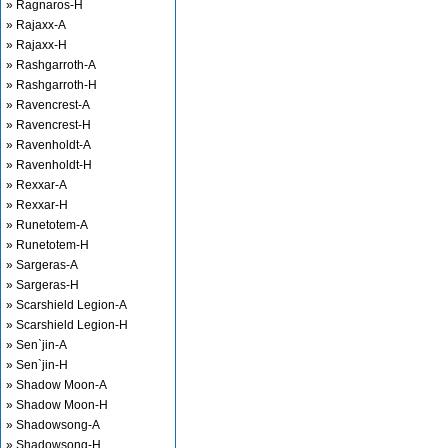
» Ragnaros-H
» Rajaxx-A
» Rajaxx-H
» Rashgarroth-A
» Rashgarroth-H
» Ravencrest-A
» Ravencrest-H
» Ravenholdt-A
» Ravenholdt-H
» Rexxar-A
» Rexxar-H
» Runetotem-A
» Runetotem-H
» Sargeras-A
» Sargeras-H
» Scarshield Legion-A
» Scarshield Legion-H
» Sen`jin-A
» Sen`jin-H
» Shadow Moon-A
» Shadow Moon-H
» Shadowsong-A
» Shadowsong-H