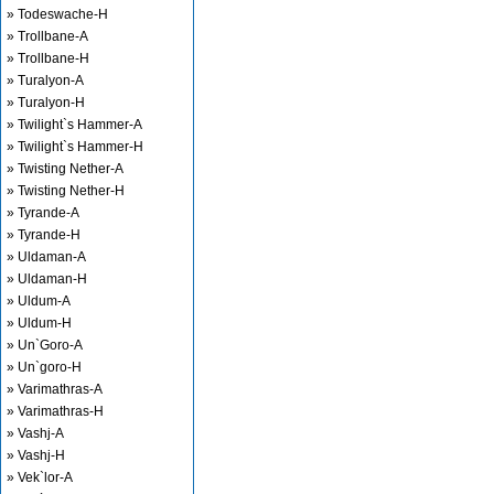
» Todeswache-H
» Trollbane-A
» Trollbane-H
» Turalyon-A
» Turalyon-H
» Twilight`s Hammer-A
» Twilight`s Hammer-H
» Twisting Nether-A
» Twisting Nether-H
» Tyrande-A
» Tyrande-H
» Uldaman-A
» Uldaman-H
» Uldum-A
» Uldum-H
» Un`Goro-A
» Un`goro-H
» Varimathras-A
» Varimathras-H
» Vashj-A
» Vashj-H
» Vek`lor-A