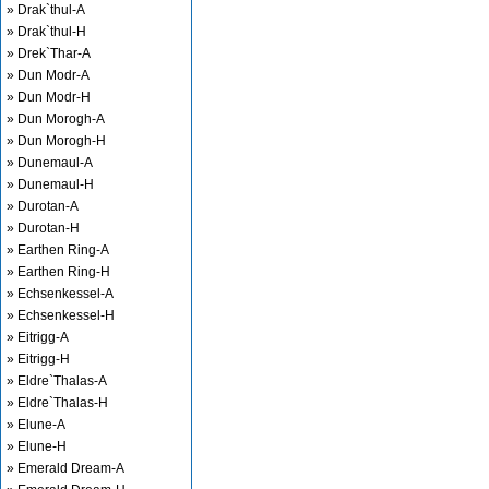
» Drak`thul-A
» Drak`thul-H
» Drek`Thar-A
» Dun Modr-A
» Dun Modr-H
» Dun Morogh-A
» Dun Morogh-H
» Dunemaul-A
» Dunemaul-H
» Durotan-A
» Durotan-H
» Earthen Ring-A
» Earthen Ring-H
» Echsenkessel-A
» Echsenkessel-H
» Eitrigg-A
» Eitrigg-H
» Eldre`Thalas-A
» Eldre`Thalas-H
» Elune-A
» Elune-H
» Emerald Dream-A