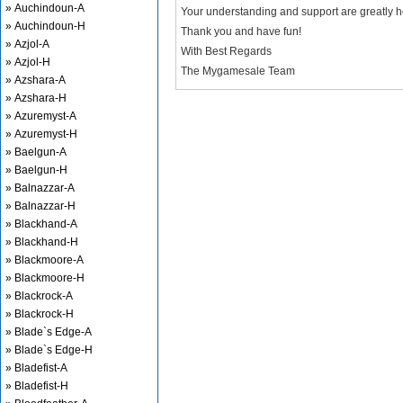
» Auchindoun-A
Your understanding and support are greatly 
» Auchindoun-H
Thank you and have fun!
» Azjol-A
With Best Regards
» Azjol-H
The Mygamesale Team
» Azshara-A
» Azshara-H
» Azuremyst-A
» Azuremyst-H
» Baelgun-A
» Baelgun-H
» Balnazzar-A
» Balnazzar-H
» Blackhand-A
» Blackhand-H
» Blackmoore-A
» Blackmoore-H
» Blackrock-A
» Blackrock-H
» Blade`s Edge-A
» Blade`s Edge-H
» Bladefist-A
» Bladefist-H