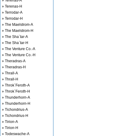
» Terenas-A
» Terenas-H
» Terrodar-A
» Terrodar-H
» The Maelstrom-A
» The Maelstrom-H
» The Sha`tar-A
» The Sha`tar-H
» The Venture Co.-A
» The Venture Co.-H
» Theradras-A
» Theradras-H
» Thrall-A
» Thrall-H
» Throk`Feroth-A
» Throk`Feroth-H
» Thunderhorn-A
» Thunderhorn-H
» Tichondrius-A
» Tichondrius-H
» Tirion-A
» Tirion-H
» Todeswache-A