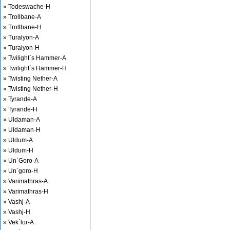
» Todeswache-H
» Trollbane-A
» Trollbane-H
» Turalyon-A
» Turalyon-H
» Twilight`s Hammer-A
» Twilight`s Hammer-H
» Twisting Nether-A
» Twisting Nether-H
» Tyrande-A
» Tyrande-H
» Uldaman-A
» Uldaman-H
» Uldum-A
» Uldum-H
» Un`Goro-A
» Un`goro-H
» Varimathras-A
» Varimathras-H
» Vashj-A
» Vashj-H
» Vek`lor-A