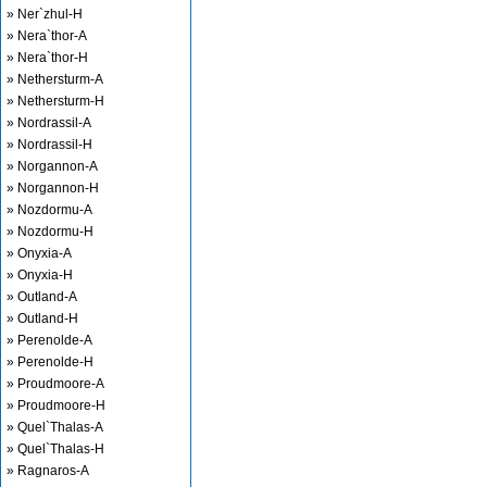
» Ner`zhul-H
» Nera`thor-A
» Nera`thor-H
» Nethersturm-A
» Nethersturm-H
» Nordrassil-A
» Nordrassil-H
» Norgannon-A
» Norgannon-H
» Nozdormu-A
» Nozdormu-H
» Onyxia-A
» Onyxia-H
» Outland-A
» Outland-H
» Perenolde-A
» Perenolde-H
» Proudmoore-A
» Proudmoore-H
» Quel`Thalas-A
» Quel`Thalas-H
» Ragnaros-A