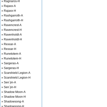
» Ragnaros-H
» Rajaxx-A
» Rajaxx-H
» Rashgarroth-A
» Rashgarroth-H
» Ravencrest-A
» Ravencrest-H
» Ravenholdt-A
» Ravenholdt-H
» Rexxar-A
» Rexxar-H
» Runetotem-A
» Runetotem-H
» Sargeras-A
» Sargeras-H
» Scarshield Legion-A
» Scarshield Legion-H
» Sen`jin-A
» Sen`jin-H
» Shadow Moon-A
» Shadow Moon-H
» Shadowsong-A
» Shadowsong-H