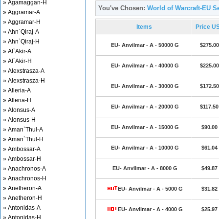
» Agamaggan-H
You've Chosen:
World of Warcraft-EU Se
» Aggramar-A
» Aggramar-H
Items
Price U
» Ahn`Qiraj-A
» Ahn`Qiraj-H
EU- Anvilmar - A - 50000 G
$275.00
» Al`Akir-A
» Al`Akir-H
EU- Anvilmar - A - 40000 G
$225.00
» Alexstrasza-A
» Alexstrasza-H
EU- Anvilmar - A - 30000 G
$172.50
» Alleria-A
» Alleria-H
EU- Anvilmar - A - 20000 G
$117.50
» Alonsus-A
» Alonsus-H
EU- Anvilmar - A - 15000 G
$90.00
» Aman`Thul-A
» Aman`Thul-H
EU- Anvilmar - A - 10000 G
$61.04
» Ambossar-A
» Ambossar-H
» Anachronos-A
EU- Anvilmar - A - 8000 G
$49.87
» Anachronos-H
» Anetheron-A
EU- Anvilmar - A - 5000 G
$31.82
» Anetheron-H
» Antonidas-A
EU- Anvilmar - A - 4000 G
$25.97
» Antonidas-H