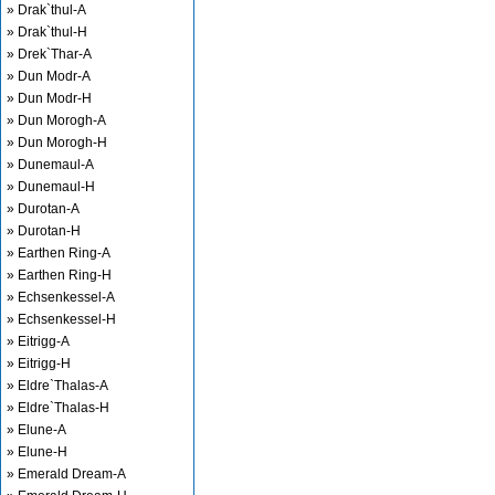
» Drak`thul-A
» Drak`thul-H
» Drek`Thar-A
» Dun Modr-A
» Dun Modr-H
» Dun Morogh-A
» Dun Morogh-H
» Dunemaul-A
» Dunemaul-H
» Durotan-A
» Durotan-H
» Earthen Ring-A
» Earthen Ring-H
» Echsenkessel-A
» Echsenkessel-H
» Eitrigg-A
» Eitrigg-H
» Eldre`Thalas-A
» Eldre`Thalas-H
» Elune-A
» Elune-H
» Emerald Dream-A