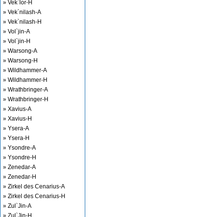
» Vek`lor-H
» Vek`nilash-A
» Vek`nilash-H
» Vol`jin-A
» Vol`jin-H
» Warsong-A
» Warsong-H
» Wildhammer-A
» Wildhammer-H
» Wrathbringer-A
» Wrathbringer-H
» Xavius-A
» Xavius-H
» Ysera-A
» Ysera-H
» Ysondre-A
» Ysondre-H
» Zenedar-A
» Zenedar-H
» Zirkel des Cenarius-A
» Zirkel des Cenarius-H
» Zul`Jin-A
» Zul`Jin-H