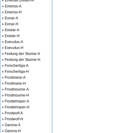
» Emerald Dream-H
» Emeriss-A
» Emeriss-H
» Eonar-A
» Eonar-H
» Eredar-A
» Eredar-H
» Executus-A
» Executus-H
» Festung der Sturme-A
» Festung der Sturme-H
» Forscherliga-A
» Forscherliga-H
» Frostmane-A
» Frostmane-H
» Frostmourne-A
» Frostmourne-H
» Frostwhisper-A
» Frostwhisper-H
» Frostwolf-A
» Frostwolf-H
» Garona-A
» Garona-H