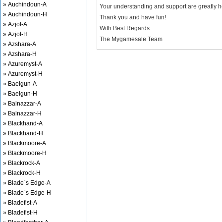
» Auchindoun-A
Your understanding and support are greatly 
» Auchindoun-H
Thank you and have fun!
» Azjol-A
With Best Regards
» Azjol-H
The Mygamesale Team
» Azshara-A
» Azshara-H
» Azuremyst-A
» Azuremyst-H
» Baelgun-A
» Baelgun-H
» Balnazzar-A
» Balnazzar-H
» Blackhand-A
» Blackhand-H
» Blackmoore-A
» Blackmoore-H
» Blackrock-A
» Blackrock-H
» Blade`s Edge-A
» Blade`s Edge-H
» Bladefist-A
» Bladefist-H