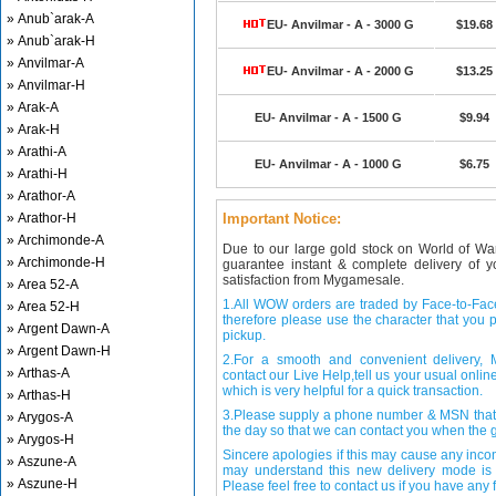
» Anub`arak-A
EU- Anvilmar - A - 3000 G
$19.68
» Anub`arak-H
» Anvilmar-A
EU- Anvilmar - A - 2000 G
$13.25
» Anvilmar-H
» Arak-A
EU- Anvilmar - A - 1500 G
$9.94
» Arak-H
» Arathi-A
EU- Anvilmar - A - 1000 G
$6.75
» Arathi-H
» Arathor-A
» Arathor-H
Important Notice:
» Archimonde-A
Due to our large gold stock on World of Wa
» Archimonde-H
guarantee instant & complete delivery of
satisfaction from Mygamesale.
» Area 52-A
1.All WOW orders are traded by Face-to-Face 
» Area 52-H
therefore please use the character that you p
» Argent Dawn-A
pickup.
» Argent Dawn-H
2.For a smooth and convenient delivery
» Arthas-A
contact our Live Help,tell us your usual onli
which is very helpful for a quick transaction.
» Arthas-H
3.Please supply a phone number & MSN that 
» Arygos-A
the day so that we can contact you when the g
» Arygos-H
Sincere apologies if this may cause any inco
» Aszune-A
may understand this new delivery mode is 
» Aszune-H
Please feel free to contact us if you have any f