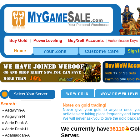
Buy Gold
PowerLeveling
Buy/Sell Accounts
|
|
|
Authentication Keys
Sign i
Select Your Server
Search:
Notes on gold trading!
Never give your gold to anyone once you 
» Aegwynn-A
activities are taking place frequently and incr
» Aegwynn-H
We will never ask you to give the gold back aft
» Aerie Peak-A
We currently have
36110
Gol
» Aerie Peak-H
Server.
» Agamaggan-A