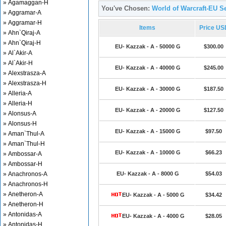
» Agamaggan-H
You've Chosen:
World of Warcraft-EU Se
» Aggramar-A
» Aggramar-H
Items
Price US
» Ahn`Qiraj-A
» Ahn`Qiraj-H
EU- Kazzak - A - 50000 G
$300.00
» Al`Akir-A
» Al`Akir-H
EU- Kazzak - A - 40000 G
$245.00
» Alexstrasza-A
» Alexstrasza-H
EU- Kazzak - A - 30000 G
$187.50
» Alleria-A
» Alleria-H
EU- Kazzak - A - 20000 G
$127.50
» Alonsus-A
» Alonsus-H
EU- Kazzak - A - 15000 G
$97.50
» Aman`Thul-A
» Aman`Thul-H
EU- Kazzak - A - 10000 G
$66.23
» Ambossar-A
» Ambossar-H
» Anachronos-A
EU- Kazzak - A - 8000 G
$54.03
» Anachronos-H
» Anetheron-A
EU- Kazzak - A - 5000 G
$34.42
» Anetheron-H
» Antonidas-A
EU- Kazzak - A - 4000 G
$28.05
» Antonidas-H