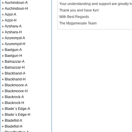
» Auchindoun-A
Your understanding and support are greatly 
» Auchindoun-H
Thank you and have fun!
» Azjol-A
With Best Regards
» Azjol-H
The Mygamesale Team
» Azshara-A
» Azshara-H
» Azuremyst-A
» Azuremyst-H
» Baelgun-A
» Baelgun-H
» Balnazzar-A
» Balnazzar-H
» Blackhand-A
» Blackhand-H
» Blackmoore-A
» Blackmoore-H
» Blackrock-A
» Blackrock-H
» Blade`s Edge-A
» Blade`s Edge-H
» Bladefist-A
» Bladefist-H