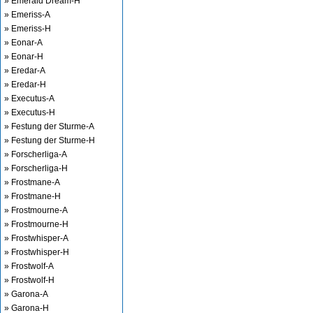
» Emerald Dream-H
» Emeriss-A
» Emeriss-H
» Eonar-A
» Eonar-H
» Eredar-A
» Eredar-H
» Executus-A
» Executus-H
» Festung der Sturme-A
» Festung der Sturme-H
» Forscherliga-A
» Forscherliga-H
» Frostmane-A
» Frostmane-H
» Frostmourne-A
» Frostmourne-H
» Frostwhisper-A
» Frostwhisper-H
» Frostwolf-A
» Frostwolf-H
» Garona-A
» Garona-H