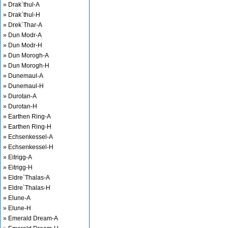
» Drak`thul-A
» Drak`thul-H
» Drek`Thar-A
» Dun Modr-A
» Dun Modr-H
» Dun Morogh-A
» Dun Morogh-H
» Dunemaul-A
» Dunemaul-H
» Durotan-A
» Durotan-H
» Earthen Ring-A
» Earthen Ring-H
» Echsenkessel-A
» Echsenkessel-H
» Eitrigg-A
» Eitrigg-H
» Eldre`Thalas-A
» Eldre`Thalas-H
» Elune-A
» Elune-H
» Emerald Dream-A