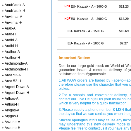
» Anub`arak-A
EU- Kazzak - A - 3000 G
$21.23
» Anub`arak-H
» Anvilmar-A
EU- Kazzak - A - 2000 G
$14.29
» Anvilmar-H
» Arak-A
EU- Kazzak - A - 1500 G
$10.69
» Arak-H
» Arathi-A
EU- Kazzak - A - 1000 G
$7.27
» Arathi-H
» Arathor-A
» Arathor-H
Important Notice:
» Archimonde-A
Due to our large gold stock on World of Wa
» Archimonde-H
guarantee instant & complete delivery of
satisfaction from Mygamesale.
» Area 52-A
1.All WOW orders are traded by Face-to-Face 
» Area 52-H
therefore please use the character that you p
» Argent Dawn-A
pickup.
» Argent Dawn-H
2.For a smooth and convenient delivery
» Arthas-A
contact our Live Help,tell us your usual onli
which is very helpful for a quick transaction.
» Arthas-H
3.Please supply a phone number & MSN that 
» Arygos-A
the day so that we can contact you when the g
» Arygos-H
Sincere apologies if this may cause any inco
» Aszune-A
may understand this new delivery mode is 
» Aszune-H
Please feel free to contact us if you have any f