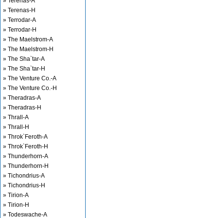
» Terenas-A
» Terenas-H
» Terrodar-A
» Terrodar-H
» The Maelstrom-A
» The Maelstrom-H
» The Sha`tar-A
» The Sha`tar-H
» The Venture Co.-A
» The Venture Co.-H
» Theradras-A
» Theradras-H
» Thrall-A
» Thrall-H
» Throk`Feroth-A
» Throk`Feroth-H
» Thunderhorn-A
» Thunderhorn-H
» Tichondrius-A
» Tichondrius-H
» Tirion-A
» Tirion-H
» Todeswache-A