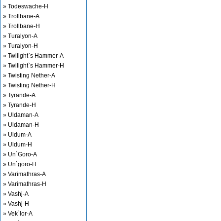
» Todeswache-H
» Trollbane-A
» Trollbane-H
» Turalyon-A
» Turalyon-H
» Twilight`s Hammer-A
» Twilight`s Hammer-H
» Twisting Nether-A
» Twisting Nether-H
» Tyrande-A
» Tyrande-H
» Uldaman-A
» Uldaman-H
» Uldum-A
» Uldum-H
» Un`Goro-A
» Un`goro-H
» Varimathras-A
» Varimathras-H
» Vashj-A
» Vashj-H
» Vek`lor-A