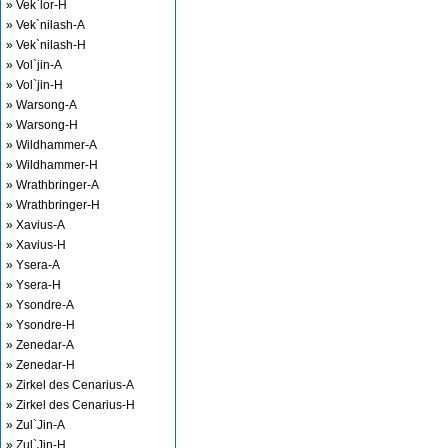
» Vek`lor-H
» Vek`nilash-A
» Vek`nilash-H
» Vol`jin-A
» Vol`jin-H
» Warsong-A
» Warsong-H
» Wildhammer-A
» Wildhammer-H
» Wrathbringer-A
» Wrathbringer-H
» Xavius-A
» Xavius-H
» Ysera-A
» Ysera-H
» Ysondre-A
» Ysondre-H
» Zenedar-A
» Zenedar-H
» Zirkel des Cenarius-A
» Zirkel des Cenarius-H
» Zul`Jin-A
» Zul`Jin-H