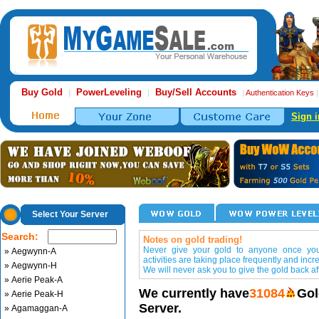
Buy Gold
PowerLeveling
Buy/Sell Accounts
|
|
|
Authentication Keys
Sign i
Select Your Server
Search:
Notes on gold trading!
Never give your gold to anyone once you 
» Aegwynn-A
activities are taking place frequently and incr
» Aegwynn-H
We will never ask you to give the gold back aft
» Aerie Peak-A
We currently have
31084
Gol
» Aerie Peak-H
Server.
» Agamaggan-A