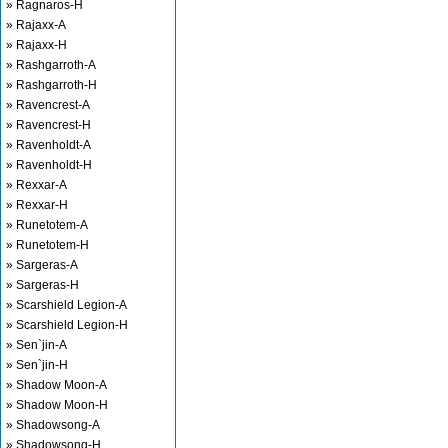
» Ragnaros-H
» Rajaxx-A
» Rajaxx-H
» Rashgarroth-A
» Rashgarroth-H
» Ravencrest-A
» Ravencrest-H
» Ravenholdt-A
» Ravenholdt-H
» Rexxar-A
» Rexxar-H
» Runetotem-A
» Runetotem-H
» Sargeras-A
» Sargeras-H
» Scarshield Legion-A
» Scarshield Legion-H
» Sen`jin-A
» Sen`jin-H
» Shadow Moon-A
» Shadow Moon-H
» Shadowsong-A
» Shadowsong-H