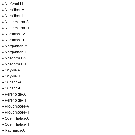
» Ner`zhul-H
» Nera`thor-A
» Nera`thor-H
» Nethersturm-A
» Nethersturm-H
» Nordrassil-A
» Nordrassil-H
» Norgannon-A
» Norgannon-H
» Nozdormu-A
» Nozdormu-H
» Onyxia-A
» Onyxia-H
» Outland-A
» Outland-H
» Perenolde-A
» Perenolde-H
» Proudmoore-A
» Proudmoore-H
» Quel`Thalas-A
» Quel`Thalas-H
» Ragnaros-A